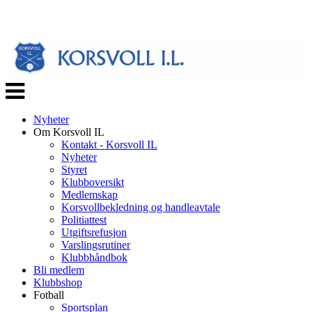
Veksle
navigasjon
Nyheter
Om Korsvoll IL
Kontakt - Korsvoll IL
Nyheter
Styret
Klubboversikt
Medlemskap
Korsvollbekledning og handleavtale
Politiattest
Utgiftsrefusjon
Varslingsrutiner
Klubbhåndbok
Bli medlem
Klubbshop
Fotball
Sportsplan