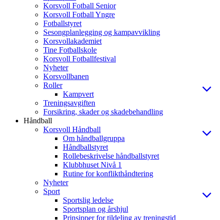
Korsvoll Fotball Senior
Korsvoll Fotball Yngre
Fotballstyret
Sesongplanlegging og kampavvikling
Korsvollakademiet
Tine Fotballskole
Korsvoll Fotballfestival
Nyheter
Korsvollbanen
Roller
Kampvert
Treningsavgiften
Forsikring, skader og skadebehandling
Håndball
Korsvoll Håndball
Om håndballgruppa
Håndballstyret
Rollebeskrivelse håndballstyret
Klubbhuset Nivå 1
Rutine for konflikthåndtering
Nyheter
Sport
Sportslig ledelse
Sportsplan og årshjul
Prinsipper for tildeling av treningstid