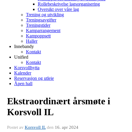
Rollebeskrivelse lagsorganisering
Oversikt over våre lag
Trening og utvikling
Treningsavgifter
Treningstider
Kamparrangement
Kampoppsett
Haller
Innebandy
Kontakt
Unified
Kontakt
Korsvollhytta
Kalender
Reservasjon og utleie
Åpen hall
Ekstraordinært årsmøte i
Korsvoll IL
Postet av
Korsvoll IL
den
16. apr 2024