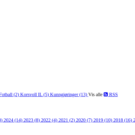
Fotball (2)
Korsvoll IL (5)
Kunngjøringer (13)
Vis alle
RSS
8)
2024 (14)
2023 (8)
2022 (4)
2021 (2)
2020 (7)
2019 (10)
2018 (16)