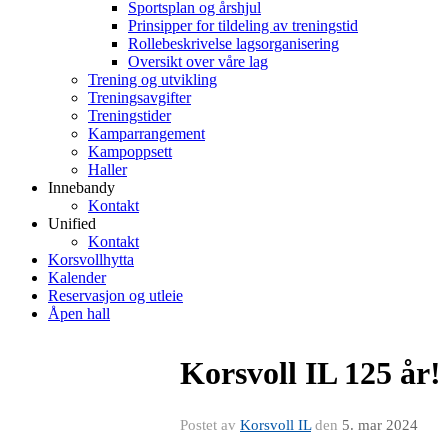
Sportsplan og årshjul
Prinsipper for tildeling av treningstid
Rollebeskrivelse lagsorganisering
Oversikt over våre lag
Trening og utvikling
Treningsavgifter
Treningstider
Kamparrangement
Kampoppsett
Haller
Innebandy
Kontakt
Unified
Kontakt
Korsvollhytta
Kalender
Reservasjon og utleie
Åpen hall
Korsvoll IL 125 år!
Postet av
Korsvoll IL
den
5. mar 2024