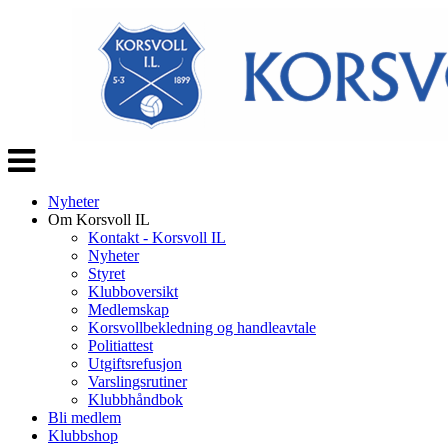
Veksle
navigasjon
Nyheter
Om Korsvoll IL
Kontakt - Korsvoll IL
Nyheter
Styret
Klubboversikt
Medlemskap
Korsvollbekledning og handleavtale
Politiattest
Utgiftsrefusjon
Varslingsrutiner
Klubbhåndbok
Bli medlem
Klubbshop