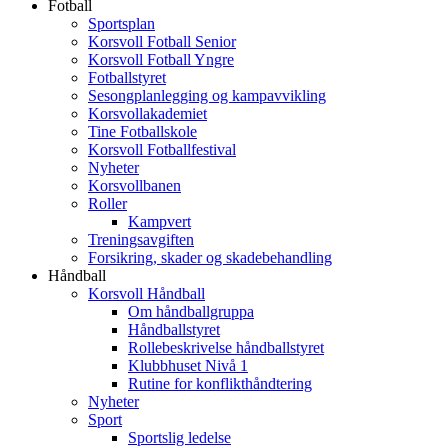
Fotball
Sportsplan
Korsvoll Fotball Senior
Korsvoll Fotball Yngre
Fotballstyret
Sesongplanlegging og kampavvikling
Korsvollakademiet
Tine Fotballskole
Korsvoll Fotballfestival
Nyheter
Korsvollbanen
Roller
Kampvert
Treningsavgiften
Forsikring, skader og skadebehandling
Håndball
Korsvoll Håndball
Om håndballgruppa
Håndballstyret
Rollebeskrivelse håndballstyret
Klubbhuset Nivå 1
Rutine for konflikthåndtering
Nyheter
Sport
Sportslig ledelse