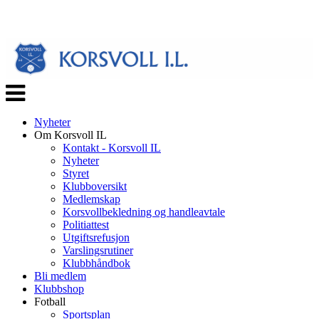
Veksle
navigasjon
Nyheter
Om Korsvoll IL
Kontakt - Korsvoll IL
Nyheter
Styret
Klubboversikt
Medlemskap
Korsvollbekledning og handleavtale
Politiattest
Utgiftsrefusjon
Varslingsrutiner
Klubbhåndbok
Bli medlem
Klubbshop
Fotball
Sportsplan