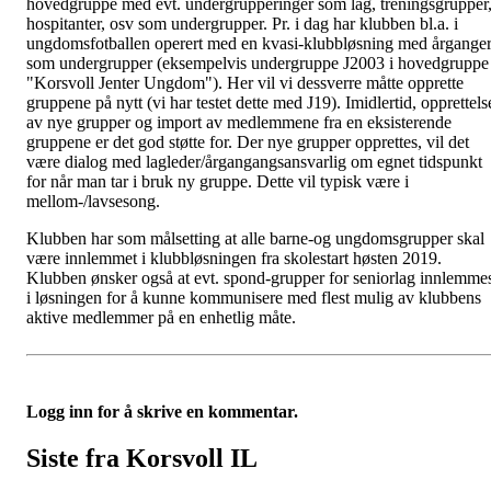
hovedgruppe med evt. undergrupperinger som lag, treningsgrupper
hospitanter, osv som undergrupper. Pr. i dag har klubben bl.a. i
ungdomsfotballen operert med en kvasi-klubbløsning med årgange
som undergrupper (eksempelvis undergruppe J2003 i hovedgruppe
"Korsvoll Jenter Ungdom"). Her vil vi dessverre måtte opprette
gruppene på nytt (vi har testet dette med J19). Imidlertid, opprettels
av nye grupper og import av medlemmene fra en eksisterende
gruppene er det god støtte for. Der nye grupper opprettes, vil det
være dialog med lagleder/årgangangsansvarlig om egnet tidspunkt
for når man tar i bruk ny gruppe. Dette vil typisk være i
mellom-/lavsesong.
Klubben har som målsetting at alle barne-og ungdomsgrupper skal
være innlemmet i klubbløsningen fra skolestart høsten 2019.
Klubben ønsker også at evt. spond-grupper for seniorlag innlemme
i løsningen for å kunne kommunisere med flest mulig av klubbens
aktive medlemmer på en enhetlig måte.
Logg inn for å skrive en kommentar.
Siste fra Korsvoll IL