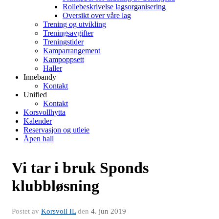
Rollebeskrivelse lagsorganisering
Oversikt over våre lag
Trening og utvikling
Treningsavgifter
Treningstider
Kamparrangement
Kampoppsett
Haller
Innebandy
Kontakt
Unified
Kontakt
Korsvollhytta
Kalender
Reservasjon og utleie
Åpen hall
Vi tar i bruk Sponds
klubbløsning
Postet av
Korsvoll IL
den
4. jun 2019