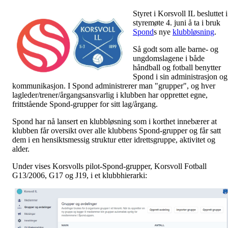
Styret i Korsvoll IL besluttet i
styremøte 4. juni å ta i bruk
Spond
s nye
klubbløsning
.
Så godt som alle barne- og
ungdomslagene i både
håndball og fotball benytter
Spond i sin administrasjon og
kommunikasjon. I Spond administrerer man "grupper", og hver
lagleder/trener/årgangsansvarlig i klubben har opprettet egne,
frittstående Spond-grupper for sitt lag/årgang.
Spond har nå lansert en klubbløsning som i korthet innebærer at
klubben får oversikt over alle klubbens Spond-grupper og får satt
dem i en hensiktsmessig struktur etter idrettsgruppe, aktivitet og
alder.
Under vises Korsvolls pilot-Spond-grupper, Korsvoll Fotball
G13/2006, G17 og J19, i et klubbhierarki: