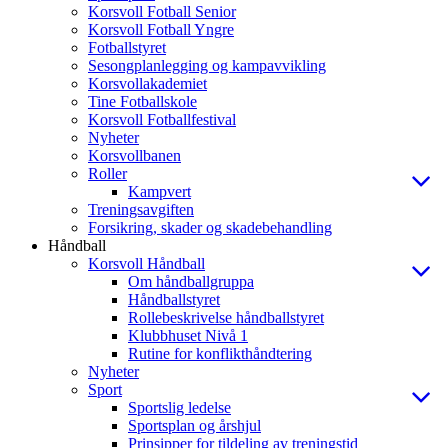
Korsvoll Fotball Senior
Korsvoll Fotball Yngre
Fotballstyret
Sesongplanlegging og kampavvikling
Korsvollakademiet
Tine Fotballskole
Korsvoll Fotballfestival
Nyheter
Korsvollbanen
Roller
Kampvert
Treningsavgiften
Forsikring, skader og skadebehandling
Håndball
Korsvoll Håndball
Om håndballgruppa
Håndballstyret
Rollebeskrivelse håndballstyret
Klubbhuset Nivå 1
Rutine for konflikthåndtering
Nyheter
Sport
Sportslig ledelse
Sportsplan og årshjul
Prinsipper for tildeling av treningstid