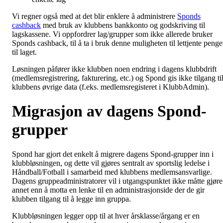
Vi regner også med at det blir enklere å administrere
Sponds
cashback
med bruk av klubbens bankkonto og godskriving til
lagskassene. Vi oppfordrer lag/grupper som ikke allerede bruker
Sponds cashback, til å ta i bruk denne muligheten til lettjente penge
til laget.
Løsningen påfører ikke klubben noen endring i dagens klubbdrift
(medlemsregistrering, fakturering, etc.) og Spond gis ikke tilgang ti
klubbens øvrige data (f.eks. medlemsregisteret i KlubbAdmin).
Migrasjon av dagens Spond-
grupper
Spond har gjort det enkelt å migrere dagens Spond-grupper inn i
klubbløsningen, og dette vil gjøres sentralt av sportslig ledelse i
Håndball/Fotball i samarbeid med klubbens medlemsansvarlige.
Dagens gruppeadministratorer vil i utgangspunktet ikke måtte gjøre
annet enn å motta en lenke til en administrasjonside der de gir
klubben tilgang til å legge inn gruppa.
Klubbløsningen legger opp til at hver årsklasse/årgang er en