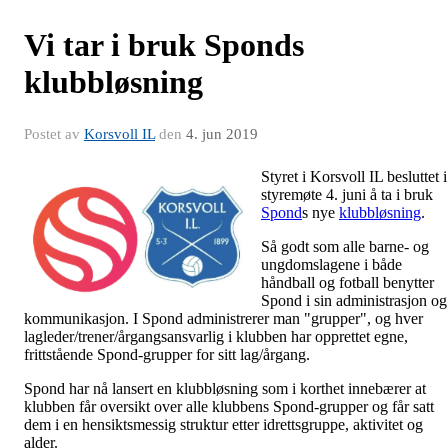
Vi tar i bruk Sponds
klubbløsning
Postet av
Korsvoll IL
den
4. jun 2019
Styret i Korsvoll IL besluttet i
styremøte 4. juni å ta i bruk
Spond
s nye
klubbløsning
.
Så godt som alle barne- og
ungdomslagene i både
håndball og fotball benytter
Spond i sin administrasjon og
kommunikasjon. I Spond administrerer man "grupper", og hver
lagleder/trener/årgangsansvarlig i klubben har opprettet egne,
frittstående Spond-grupper for sitt lag/årgang.
Spond har nå lansert en klubbløsning som i korthet innebærer at
klubben får oversikt over alle klubbens Spond-grupper og får satt
dem i en hensiktsmessig struktur etter idrettsgruppe, aktivitet og
alder.