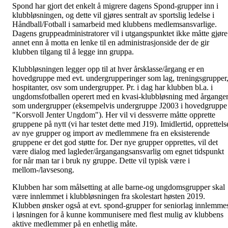
Spond har gjort det enkelt å migrere dagens Spond-grupper inn i
klubbløsningen, og dette vil gjøres sentralt av sportslig ledelse i
Håndball/Fotball i samarbeid med klubbens medlemsansvarlige.
Dagens gruppeadministratorer vil i utgangspunktet ikke måtte gjøre
annet enn å motta en lenke til en administrasjonside der de gir
klubben tilgang til å legge inn gruppa.
Klubbløsningen legger opp til at hver årsklasse/årgang er en
hovedgruppe med evt. undergrupperinger som lag, treningsgrupper
hospitanter, osv som undergrupper. Pr. i dag har klubben bl.a. i
ungdomsfotballen operert med en kvasi-klubbløsning med årgange
som undergrupper (eksempelvis undergruppe J2003 i hovedgruppe
"Korsvoll Jenter Ungdom"). Her vil vi dessverre måtte opprette
gruppene på nytt (vi har testet dette med J19). Imidlertid, opprettels
av nye grupper og import av medlemmene fra en eksisterende
gruppene er det god støtte for. Der nye grupper opprettes, vil det
være dialog med lagleder/årgangangsansvarlig om egnet tidspunkt
for når man tar i bruk ny gruppe. Dette vil typisk være i
mellom-/lavsesong.
Klubben har som målsetting at alle barne-og ungdomsgrupper skal
være innlemmet i klubbløsningen fra skolestart høsten 2019.
Klubben ønsker også at evt. spond-grupper for seniorlag innlemme
i løsningen for å kunne kommunisere med flest mulig av klubbens
aktive medlemmer på en enhetlig måte.