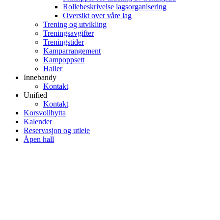
Rollebeskrivelse lagsorganisering
Oversikt over våre lag
Trening og utvikling
Treningsavgifter
Treningstider
Kamparrangement
Kampoppsett
Haller
Innebandy
Kontakt
Unified
Kontakt
Korsvollhytta
Kalender
Reservasjon og utleie
Åpen hall