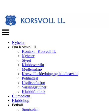
Veksle
navigasjon
Nyheter
Om Korsvoll IL
Kontakt - Korsvoll IL
Nyheter
Styret
Klubboversikt
Medlemskap
Korsvollbekledning og handleavtale
Politiattest
Utgiftsrefusjon
Varslingsrutiner
Klubbhåndbok
Bli medlem
Klubbshop
Fotball
Sportsplan