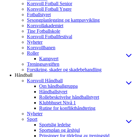
Korsvoll Fotball Senior
Korsvoll Fotball Yngre
Fotballstyret
Sesongplanlegging og kampavvikling
Korsvollakademiet
Tine Fotballskole
Korsvoll Fotballfestival
Nyheter
Korsvollbanen
Roller
Kampvert
Treningsavgiften
Forsikring, skader og skadebehandling
Håndball
Korsvoll Håndball
Om håndballgruppa
Håndballstyret
Rollebeskrivelse håndballstyret
Klubbhuset Nivå 1
Rutine for konflikthåndtering
Nyheter
Sport
Sportslig ledelse
Sportsplan og årshjul
Prinsipper for tildeling av treningstid