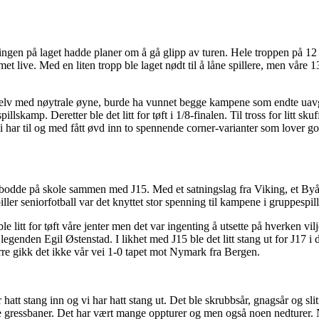
ngen på laget hadde planer om å gå glipp av turen. Hele troppen på 12 s
et live. Med en liten tropp ble laget nødt til å låne spillere, men våre 
 vi, selv med nøytrale øyne, burde ha vunnet begge kampene som endte u
tspillskamp. Deretter ble det litt for tøft i 1/8-finalen. Til tross for litt 
. Vi har til og med fått øvd inn to spennende corner-varianter som lover
og bodde på skole sammen med J15. Med et satningslag fra Viking, et Byås
iller seniorfotball var det knyttet stor spenning til kampene i gruppespill
e litt for tøft våre jenter men det var ingenting å utsette på hverken vilj
 legenden Egil Østenstad. I likhet med J15 ble det litt stang ut for J17 
erre gikk det ikke vår vei 1-0 tapet mot Nymark fra Bergen.
hatt stang inn og vi har hatt stang ut. Det ble skrubbsår, gnagsår og sli
e gressbaner. Det har vært mange oppturer og men også noen nedturer. N