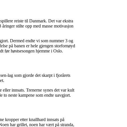
pillere reiste til Danmark. Det var ekstra
13 åringer stilte opp med masse motivasjon
avgjort. Dermed endte vi som nummer 3 og
skuffelse på banen er hele gjengen storfornøyd
 godt før høstsesongen hjemme i Oslo.
en-lag som gjorde det skarpt i fjorårets
et.
e eller innsats. Trenerne synes det var kult
i de to neste kampene som endte uavgjort.
tne kropper etter knallhard innsats på
oen har grillet, noen har vært på stranda,