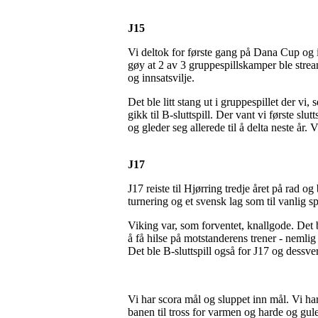
J15
Vi deltok for første gang på Dana Cup og i
gøy at 2 av 3 gruppespillskamper ble stream
og innsatsvilje.
Det ble litt stang ut i gruppespillet der
gikk til B-sluttspill. Der vant vi første slut
og gleder seg allerede til å delta neste år
J17
J17 reiste til Hjørring tredje året på rad 
turnering og et svensk lag som til vanlig sp
Viking var, som forventet, knallgode. Det bl
å få hilse på motstanderens trener - nemlig
Det ble B-sluttspill også for J17 og dessv
Vi har scora mål og sluppet inn mål. Vi har 
banen til tross for varmen og harde og gul