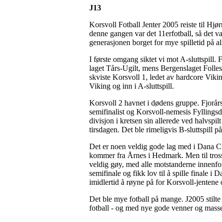
J13
Korsvoll Fotball Jenter 2005 reiste til Hjør
denne gangen var det 11erfotball, så det var
generasjonen borget for mye spilletid på al
I første omgang siktet vi mot A-sluttspill
laget Tårs-Ugilt, mens Bergenslaget Folle
skviste Korsvoll 1, ledet av hardcore Viki
Viking og inn i A-sluttspill.
Korsvoll 2 havnet i dødens gruppe. Fjorårs
semifinalist og Korsvoll-nemesis Fyllingsdal
divisjon i kretsen sin allerede ved halvspil
tirsdagen. Det ble rimeligvis B-sluttspill p
Det er noen veldig gode lag med i Dana Cup.
kommer fra Årnes i Hedmark. Men til tross f
veldig gøy, med alle motstanderne innenfo
semifinale og fikk lov til å spille finale
imidlertid å røyne på for Korsvoll-jentene o
Det ble mye fotball på mange. J2005 stilte 
fotball - og med nye gode venner og mass