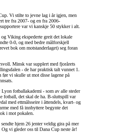
up. Vi stilte to jevne lag i år igjen, men
ert tre fra 2007- og en fra 2006-
upportere var vi kanskje 50 stykker i alt.
 og Viking ekspederte greit det lokale
endte 0-0, og med bedre målforskjell
skrevet bok om motstanderlaget) seg foran
rsvoll. Minsk var supplert med fjorårets
lingsdalen - de har praktisk talt vunnet 1.
n før vi skulle ut mot disse lagene på
nnsats.
av Lyon fotballakademi - som av alle steder
otball, det skal de ha. B-sluttspill var
l med ettmålsseire i åttendels, kvart- og
 varme med få innbyttere begynte det
 tok i mot pokalen.
i sendte hjem 26 jenter veldig gira på mer
Og vi gleder oss til Dana Cup neste år!