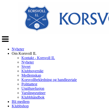
Veksle
navigasjon
Nyheter
Om Korsvoll IL
Kontakt - Korsvoll IL
Nyheter
Styret
Klubboversikt
Medlemskap
Korsvollbekledning og handleavtale
Politiattest
Utgiftsrefusjon
Varslingsrutiner
Klubbhåndbok
Bli medlem
Klubbshop