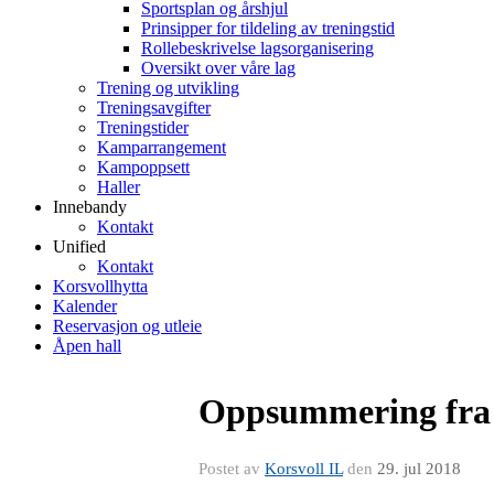
Sportsplan og årshjul
Prinsipper for tildeling av treningstid
Rollebeskrivelse lagsorganisering
Oversikt over våre lag
Trening og utvikling
Treningsavgifter
Treningstider
Kamparrangement
Kampoppsett
Haller
Innebandy
Kontakt
Unified
Kontakt
Korsvollhytta
Kalender
Reservasjon og utleie
Åpen hall
Oppsummering fra
Postet av
Korsvoll IL
den
29. jul 2018