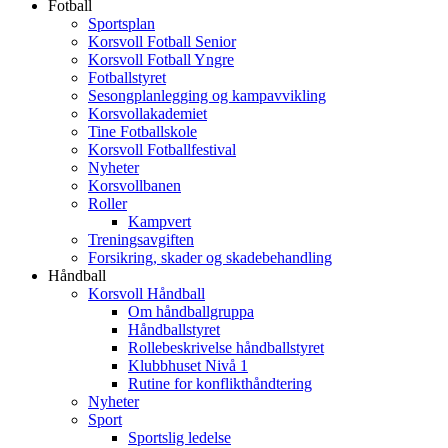
Fotball
Sportsplan
Korsvoll Fotball Senior
Korsvoll Fotball Yngre
Fotballstyret
Sesongplanlegging og kampavvikling
Korsvollakademiet
Tine Fotballskole
Korsvoll Fotballfestival
Nyheter
Korsvollbanen
Roller
Kampvert
Treningsavgiften
Forsikring, skader og skadebehandling
Håndball
Korsvoll Håndball
Om håndballgruppa
Håndballstyret
Rollebeskrivelse håndballstyret
Klubbhuset Nivå 1
Rutine for konflikthåndtering
Nyheter
Sport
Sportslig ledelse