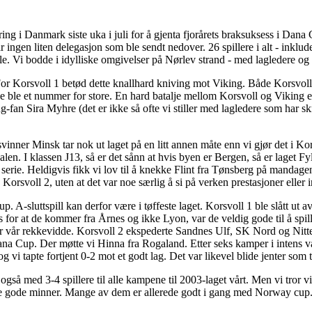
ring i Danmark siste uka i juli for å gjenta fjorårets braksuksess i Dana C
 ingen liten delegasjon som ble sendt nedover. 26 spillere i alt - inklud
le. Vi bodde i idylliske omgivelser på Nørlev strand - med lagledere og s
. For Korsvoll 1 betød dette knallhard kniving mot Viking. Både Korsvoll
se ble et nummer for store. En hard batalje mellom Korsvoll og Viking 
ng-fan Sira Myhre (det er ikke så ofte vi stiller med lagledere som har 
vinner Minsk tar nok ut laget på en litt annen måte enn vi gjør det i Ko
en. I klassen J13, så er det sånn at hvis byen er Bergen, så er laget Fyl
t serie. Heldigvis fikk vi lov til å knekke Flint fra Tønsberg på mandage
å Korsvoll 2, uten at det var noe særlig å si på verken prestasjoner eller i
 A-sluttspill kan derfor være i tøffeste laget. Korsvoll 1 ble slått ut 
or at de kommer fra Årnes og ikke Lyon, var de veldig gode til å spille f
r vår rekkevidde. Korsvoll 2 ekspederte Sandnes Ulf, SK Nord og Nitteda
 i Dana Cup. Der møtte vi Hinna fra Rogaland. Etter seks kamper i intens
g vi tapte fortjent 0-2 mot et godt lag. Det var likevel blide jenter som
også med 3-4 spillere til alle kampene til 2003-laget vårt. Men vi tror v
e gode minner. Mange av dem er allerede godt i gang med Norway cup. 