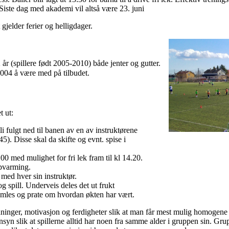
. Siste dag med akademi vil altså være 23. juni
gjelder ferier og helligdager.
år (spillere født 2005-2010) både jenter og gutter.
 2004 å være med på tilbudet.
t ut:
i fulgt ned til banen av en av instruktørene
5). Disse skal da skifte og evnt. spise i
.00 med mulighet for fri lek fram til kl 14.20.
ppvarming.
 med hver sin instruktør.
 spill. Underveis deles det ut frukt
samles og prate om hvordan økten har vært.
ninger, motivasjon og ferdigheter slik at man får mest mulig homogene 
hensyn slik at spillerne alltid har noen fra samme alder i gruppen sin. Gru