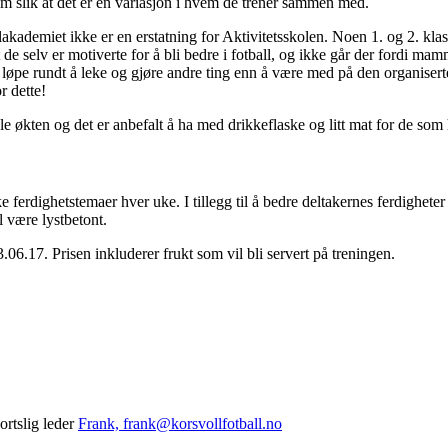
tem slik at det er en variasjon i hvem de trener sammen med.
kademiet ikke er en erstatning for Aktivitetsskolen. Noen 1. og 2. klas
t de selv er motiverte for å bli bedre i fotball, og ikke går der fordi mam
il løpe rundt å leke og gjøre andre ting enn å være med på den organiserte
r dette!
 økten og det er anbefalt å ha med drikkeflaske og litt mat for de som 
e ferdighetstemaer hver uke. I tillegg til å bedre deltakernes ferdigheter
 være lystbetont.
.06.17. Prisen inkluderer frukt som vil bli servert på treningen.
rtslig leder
Frank, frank@korsvollfotball.no