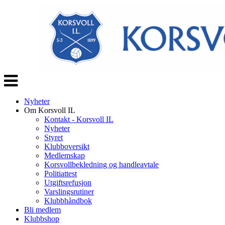
Veksle
navigasjon
Nyheter
Om Korsvoll IL
Kontakt - Korsvoll IL
Nyheter
Styret
Klubboversikt
Medlemskap
Korsvollbekledning og handleavtale
Politiattest
Utgiftsrefusjon
Varslingsrutiner
Klubbhåndbok
Bli medlem
Klubbshop