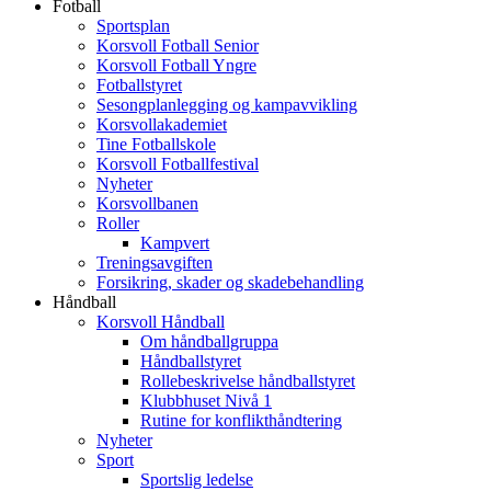
Fotball
Sportsplan
Korsvoll Fotball Senior
Korsvoll Fotball Yngre
Fotballstyret
Sesongplanlegging og kampavvikling
Korsvollakademiet
Tine Fotballskole
Korsvoll Fotballfestival
Nyheter
Korsvollbanen
Roller
Kampvert
Treningsavgiften
Forsikring, skader og skadebehandling
Håndball
Korsvoll Håndball
Om håndballgruppa
Håndballstyret
Rollebeskrivelse håndballstyret
Klubbhuset Nivå 1
Rutine for konflikthåndtering
Nyheter
Sport
Sportslig ledelse