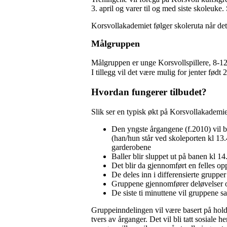
3. april og varer til og med siste skoleuke
Korsvollakademiet følger skoleruta når det 
Målgruppen
Målgruppen er unge Korsvollspillere, 8-12 
I tillegg vil det være mulig for jenter født
Hvordan fungerer tilbudet?
Slik ser en typisk økt på Korsvollakademie
Den yngste årgangene (f.2010) vil bl
(han/hun står ved skoleporten kl 13.4
garderobene
Baller blir sluppet ut på banen kl 14
Det blir da gjennomført en felles o
De deles inn i differensierte grupper
Gruppene gjennomfører deløvelser og
De siste ti minuttene vil gruppene 
Gruppeinndelingen vil være basert på hold
tvers av årganger. Det vil bli tatt sosiale 