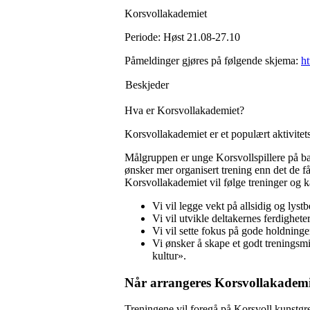
Korsvollakademiet
Periode: Høst 21.08-27.10
Påmeldinger gjøres på følgende skjema:
h
Beskjeder
Hva er Korsvollakademiet?
Korsvollakademiet er et populært aktivitetsti
Målgruppen er unge Korsvollspillere på ba
ønsker mer organisert trening enn det de få
Korsvollakademiet vil følge treninger og k
Vi vil legge vekt på allsidig og lystbe
Vi vil utvikle deltakernes ferdighete
Vi vil sette fokus på gode holdninge
Vi ønsker å skape et godt trenings
kultur».
Når arrangeres Korsvollakadem
Treningene vil foregå på Korsvoll kunstgress