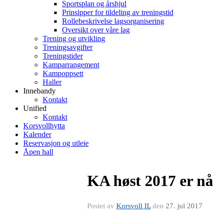
Sportsplan og årshjul
Prinsipper for tildeling av treningstid
Rollebeskrivelse lagsorganisering
Oversikt over våre lag
Trening og utvikling
Treningsavgifter
Treningstider
Kamparrangement
Kampoppsett
Haller
Innebandy
Kontakt
Unified
Kontakt
Korsvollhytta
Kalender
Reservasjon og utleie
Åpen hall
KA høst 2017 er nå
Postet av
Korsvoll IL
den
27. jul 2017