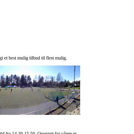
 et best mulig tilbud til flest mulig.
stid fra 14.20-15.50. Oppstart for våren er