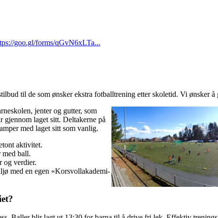
ttps://goo.gl/forms/qGvN6xLTa...
lbud til de som ønsker ekstra fotballtrening etter skoletid. Vi ønsker å gi
rneskolen, jenter og gutter, som
r gjennom laget sitt. Deltakerne på
amper med laget sitt som vanlig.
tont aktivitet.
r med ball.
r og verdier.
miljø med en egen «Korsvollakademi-
iet?
. Baller blir lagt ut 13:30 for barna til å drive fri lek. Effektiv trening