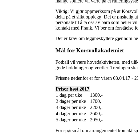
mange spillere vil være på et rulleringsys
Viktig: Vi gjør oppmerksom på at Korsvolla
delta på et slikt opplegg. Det er ønskelig a
personale til å ta oss av barn som heller v
kontakt med Frank. Vi ber om forståelse fo
Det er krav om leggbeskyttere gjennom hele
Mål for Korsvollakademiet
Fotball vil være hovedaktiviteten, med ulik
gode holdninger og verdier. Treningen skal
Prisene nedenfor er for våren 03.04.17 - 23
Priser høst 2017
1 dag per uke
1300,-
2 dager per uke
1700,-
3 dager per uke
2200,-
4 dager per uke
2600,-
5 dager per uke
2950,-
For spørsmål om arrangementet kontakt spo