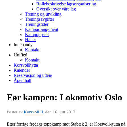
Rollebeskrivelse lagsorganisering
Oversikt over våre lag
Trening og utvikling
Treningsavgifter
Treningstider
Kamparrangement
Kampoppsett
Haller
Innebandy
Kontakt
Unified
Kontakt
Korsvollhytta
Kalender
Reservasjon og utleie
Åpen hall
Før kampen: Lokomotiv Oslo
Postet av
Korsvoll IL
den
16. jun 2017
Etter forrige fredags toppkamp mot Stabæk 2, er Korsvoll-gutta nå