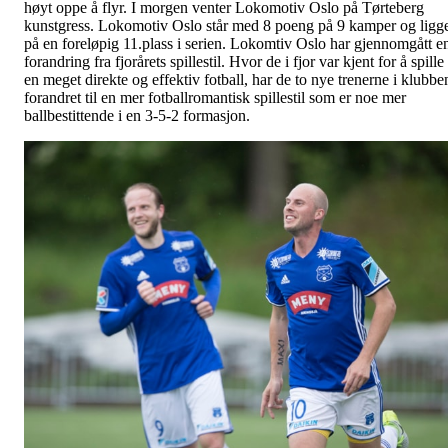
høyt oppe å flyr. I morgen venter Lokomotiv Oslo på Tørteberg
kunstgress. Lokomotiv Oslo står med 8 poeng på 9 kamper og ligg
på en foreløpig 11.plass i serien. Lokomtiv Oslo har gjennomgått e
forandring fra fjorårets spillestil. Hvor de i fjor var kjent for å spille
en meget direkte og effektiv fotball, har de to nye trenerne i klubbe
forandret til en mer fotballromantisk spillestil som er noe mer
ballbestittende i en 3-5-2 formasjon.