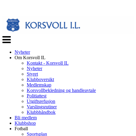
Veksle
navigasjon
Nyheter
Om Korsvoll IL
Kontakt - Korsvoll IL
Nyheter
Styret
Klubboversikt
Medlemskap
Korsvollbekledning og handleavtale
Politiattest
Utgiftsrefusjon
Varslingsrutiner
Klubbhåndbok
Bli medlem
Klubbshop
Fotball
Sportsplan