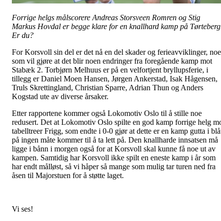
Forrige helgs målscorere Andreas Storsveen Romren og Stig
Markus Hovdal er begge klare for en knallhard kamp på Tørteberg
Er du?
For Korsvoll sin del er det nå en del skader og ferieavviklinger, noe
som vil gjøre at det blir noen endringer fra foregående kamp mot
Stabæk 2. Torbjørn Melhuus er på en velfortjent bryllupsferie, i
tillegg er Daniel Moen Hansen, Jørgen Ankerstad, Isak Hågensen,
Truls Skrettingland, Christian Sparre, Adrian Thun og Anders
Kogstad ute av diverse årsaker.
Etter rapportene kommer også Lokomotiv Oslo til å stille noe
redusert. Det at Lokomotiv Oslo spilte en god kamp forrige helg m
tabelltreer Frigg, som endte i 0-0 gjør at dette er en kamp gutta i blå
på ingen måte kommer til å ta lett på. Den knallharde innsatsen må
ligge i bånn i morgen også for at Korsvoll skal kunne få noe ut av
kampen. Samtidig har Korsvoll ikke spilt en eneste kamp i år som
har endt målløst, så vi håper så mange som mulig tar turen ned fra
åsen til Majorstuen for å støtte laget.
Vi ses!