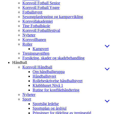
Korsvoll Fotball Senior
Korsvoll Fotball Yngre
Fotballstyret
Sesongplanlegging og kampavvikling
Korsvollakademiet
Tine Fotballskole
Korsvoll Fotballfestival
Nyheter
Korsvollbanen
Roller
Kampvert
Treningsavgiften
Forsikring, skader og skadebehandling
Håndball
Korsvoll Håndball
Om håndballgruppa
Håndballstyret
Rollebeskrivelse håndballstyret
Klubbhuset Nivå 1
Rutine for konflikthåndtering
Nyheter
Sport
Sportslig ledelse
Sportsplan og årshjul
Prinsipper for tildeling av treningstid