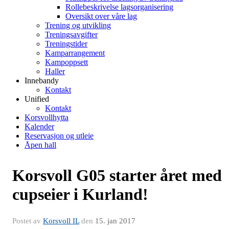
Rollebeskrivelse lagsorganisering
Oversikt over våre lag
Trening og utvikling
Treningsavgifter
Treningstider
Kamparrangement
Kampoppsett
Haller
Innebandy
Kontakt
Unified
Kontakt
Korsvollhytta
Kalender
Reservasjon og utleie
Åpen hall
Korsvoll G05 starter året med
cupseier i Kurland!
Postet av
Korsvoll IL
den
15. jan 2017