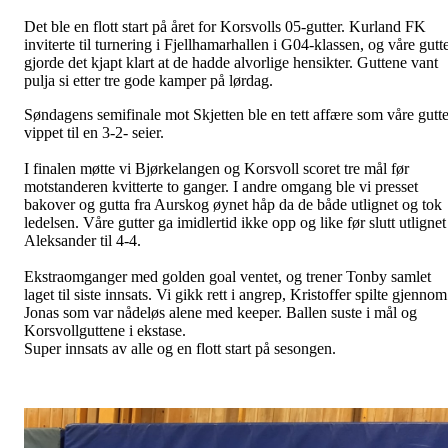
Det ble en flott start på året for Korsvolls 05-gutter. Kurland FK
inviterte til turnering i Fjellhamarhallen i G04-klassen, og våre gutt
gjorde det kjapt klart at de hadde alvorlige hensikter. Guttene vant
pulja si etter tre gode kamper på lørdag.
Søndagens semifinale mot Skjetten ble en tett affære som våre gutte
vippet til en 3-2- seier.
I finalen møtte vi Bjørkelangen og Korsvoll scoret tre mål før
motstanderen kvitterte to ganger. I andre omgang ble vi presset
bakover og gutta fra Aurskog øynet håp da de både utlignet og tok
ledelsen. Våre gutter ga imidlertid ikke opp og like før slutt utlignet
Aleksander til 4-4.
Ekstraomganger med golden goal ventet, og trener Tonby samlet
laget til siste innsats. Vi gikk rett i angrep, Kristoffer spilte gjennom
Jonas som var nådeløs alene med keeper. Ballen suste i mål og
Korsvollguttene i ekstase.
Super innsats av alle og en flott start på sesongen.