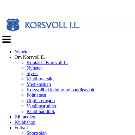
Veksle
navigasjon
Nyheter
Om Korsvoll IL
Kontakt - Korsvoll IL
Nyheter
Styret
Klubboversikt
Medlemskap
Korsvollbekledning og handleavtale
Politiattest
Utgiftsrefusjon
Varslingsrutiner
Klubbhåndbok
Bli medlem
Klubbshop
Fotball
Sportsplan