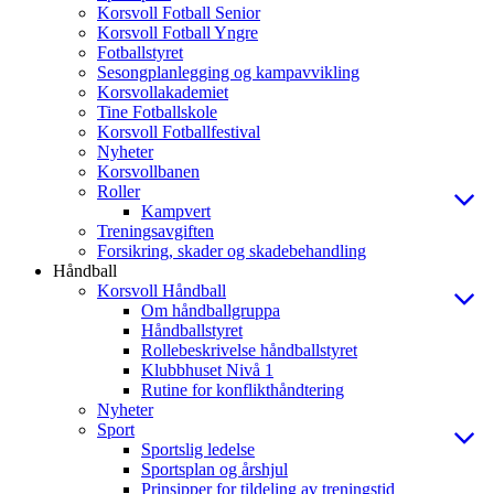
Korsvoll Fotball Senior
Korsvoll Fotball Yngre
Fotballstyret
Sesongplanlegging og kampavvikling
Korsvollakademiet
Tine Fotballskole
Korsvoll Fotballfestival
Nyheter
Korsvollbanen
Roller
Kampvert
Treningsavgiften
Forsikring, skader og skadebehandling
Håndball
Korsvoll Håndball
Om håndballgruppa
Håndballstyret
Rollebeskrivelse håndballstyret
Klubbhuset Nivå 1
Rutine for konflikthåndtering
Nyheter
Sport
Sportslig ledelse
Sportsplan og årshjul
Prinsipper for tildeling av treningstid