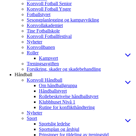
Korsvoll Fotball Senior
Korsvoll Fotball Yngre
Fotballstyret
Sesongplanlegging og kampavvikling
Korsvollakademiet
Tine Fotballskole
Korsvoll Fotballfestival
Nyheter
Korsvollbanen
Roller
Kampvert
Treningsavgiften
Forsikring, skader og skadebehandling
Håndball
Korsvoll Håndball
Om håndballgruppa
Håndballstyret
Rollebeskrivelse håndballstyret
Klubbhuset Nivå 1
Rutine for konflikthåndtering
Nyheter
Sport
Sportslig ledelse
Sportsplan og årshjul
Prinsipper for tildeling av treningstid