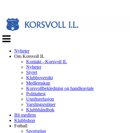
Veksle
navigasjon
Nyheter
Om Korsvoll IL
Kontakt - Korsvoll IL
Nyheter
Styret
Klubboversikt
Medlemskap
Korsvollbekledning og handleavtale
Politiattest
Utgiftsrefusjon
Varslingsrutiner
Klubbhåndbok
Bli medlem
Klubbshop
Fotball
Sportsplan