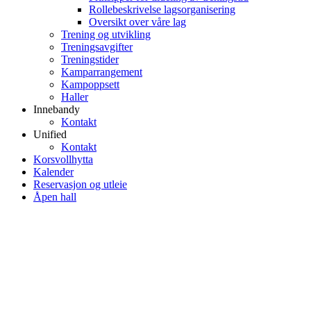
Rollebeskrivelse lagsorganisering
Oversikt over våre lag
Trening og utvikling
Treningsavgifter
Treningstider
Kamparrangement
Kampoppsett
Haller
Innebandy
Kontakt
Unified
Kontakt
Korsvollhytta
Kalender
Reservasjon og utleie
Åpen hall