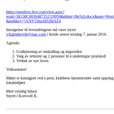
https://onedrive.live.com/view.aspx?
resid=38158C0030487352!19959&ithint=file%2cdocx&app=Wor
&authkey=!ANVTduc6D28eSZ4
Innsigelser til lovendringene må være styret
v/katrinlervik@mac.com
i hende senest torsdag 7. januar 2016.
Agenda:
Godkjenning av innkalling og dagsorden
Valg av referent og 2 personer til å undertegne protokoll
Vedtak av nye lover.
Velkommen!
Møtet er kunngjort ved e-post, klubbens hjemmesider samt oppslag 
lokalmiljøet.
Med vennlig hilsen
Styret i Korsvoll IL