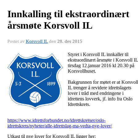
Innkalling til ekstraordinært
årsmøte Korsvoll IL
Postet av
Korsvoll IL
den
28. des 2015
Styret i Korsvoll IL innkaller til
ekstraordinært årsmøte i Korsvoll IL
tirsdag 12.januar 2016 kl 20.30 på
Korsvollhuset.
Bakgrunnen for møtet er at Korsvol
IL trenger å revidere idrettslagets
lover i tråd med endringene i
idrettens lovverk, jf. info fra Oslo
Idrettskrets.
https://www.idrettsforbundet.no/idrettskretser/oslo-
idrettskrets/nyheter/alle-idrettslag-ma-vedta-nye-lover/
Utkast til nye lover for Korsvoll IL ligger her: