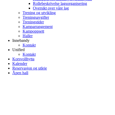
Rollebeskrivelse lagsorganisering
Oversikt over våre lag
Trening og utvikling
Treningsavgifter
Treningstider
Kamparrangement
Kampoppsett
Haller
Innebandy
Kontakt
Unified
Kontakt
Korsvollhytta
Kalender
Reservasjon og utleie
Åpen hall