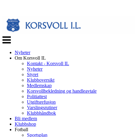
Veksle
navigasjon
Nyheter
Om Korsvoll IL
Kontakt - Korsvoll IL
Nyheter
Styret
Klubboversikt
Medlemskap
Korsvollbekledning og handleavtale
Politiattest
Utgiftsrefusjon
Varslingsrutiner
Klubbhåndbok
Bli medlem
Klubbshop
Fotball
Sportsplan