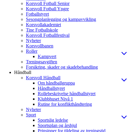
Korsvoll Fotball Senior
Korsvoll Fotball Yngre
Fotballstyret
Sesongplanlegging og kampavvikling
Korsvollakademiet
Tine Fotballskole
Korsvoll Fotballfestival
Nyheter
Korsvollbanen
Roller
Kampvert
Treningsavgiften
Forsikring, skader og skadebehandling
Håndball
Korsvoll Håndball
Om håndballgruppa
Håndballstyret
Rollebeskrivelse håndballstyret
Klubbhuset Nivå 1
Rutine for konflikthåndtering
Nyheter
Sport
Sportslig ledelse
Sportsplan og årshjul
Prinsipper for tildeling av treningstid