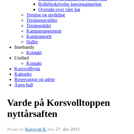
Rollebeskrivelse lagsorganisering
Oversikt over våre lag
Trening og utvikling
Treningsavgifter
Treningstider
Kamparrangement
Kampoppsett
Haller
Innebandy
Kontakt
Unified
Kontakt
Korsvollhytta
Kalender
Reservasjon og utleie
Åpen hall
Varde på Korsvolltoppen
nyttårsaften
Postet av
Korsvoll IL
den
27. des 2015