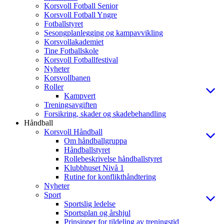
Korsvoll Fotball Senior
Korsvoll Fotball Yngre
Fotballstyret
Sesongplanlegging og kampavvikling
Korsvollakademiet
Tine Fotballskole
Korsvoll Fotballfestival
Nyheter
Korsvollbanen
Roller
Kampvert
Treningsavgiften
Forsikring, skader og skadebehandling
Håndball
Korsvoll Håndball
Om håndballgruppa
Håndballstyret
Rollebeskrivelse håndballstyret
Klubbhuset Nivå 1
Rutine for konflikthåndtering
Nyheter
Sport
Sportslig ledelse
Sportsplan og årshjul
Prinsipper for tildeling av treningstid