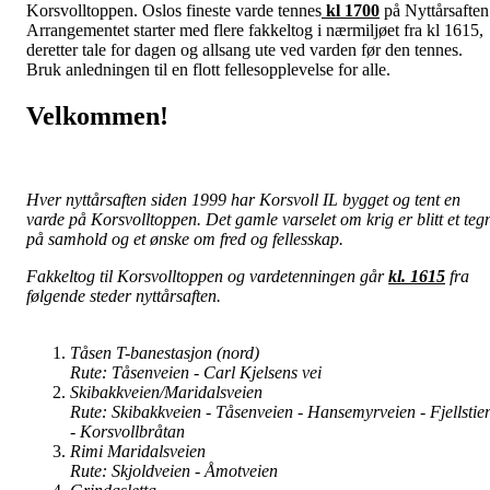
Korsvolltoppen. Oslos fineste varde tennes
kl 1700
på Nyttårsaften
Arrangementet starter med flere fakkeltog i nærmiljøet fra kl 1615,
deretter tale for dagen og allsang ute ved varden før den tennes.
Bruk anledningen til en flott fellesopplevelse for alle.
Velkommen!
Hver nyttårsaften siden 1999 har Korsvoll IL bygget og tent en
varde på Korsvolltoppen. Det gamle varselet om krig er blitt et teg
på samhold og et ønske om fred og fellesskap.
Fakkeltog til Korsvolltoppen og vardetenningen går
kl. 1615
fra
følgende steder nyttårsaften.
Tåsen T-banestasjon (nord)
Rute: Tåsenveien - Carl Kjelsens vei
Skibakkveien/Maridalsveien
Rute: Skibakkveien - Tåsenveien - Hansemyrveien - Fjellstie
- Korsvollbråtan
Rimi Maridalsveien
Rute: Skjoldveien - Åmotveien