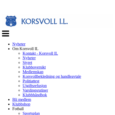
Veksle
navigasjon
Nyheter
Om Korsvoll IL
Kontakt - Korsvoll IL
Nyheter
Styret
Klubboversikt
Medlemskap
Korsvollbekledning og handleavtale
Politiattest
Utgiftsrefusjon
Varslingsrutiner
Klubbhåndbok
Bli medlem
Klubbshop
Fotball
Sportsplan