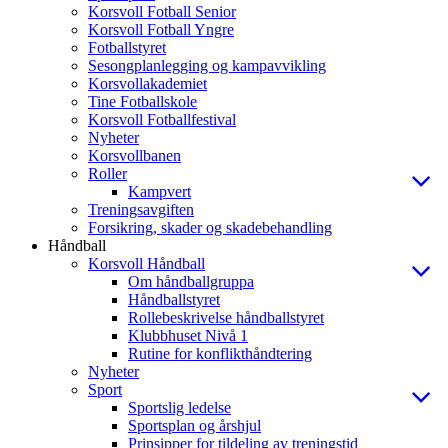
Korsvoll Fotball Senior
Korsvoll Fotball Yngre
Fotballstyret
Sesongplanlegging og kampavvikling
Korsvollakademiet
Tine Fotballskole
Korsvoll Fotballfestival
Nyheter
Korsvollbanen
Roller
Kampvert
Treningsavgiften
Forsikring, skader og skadebehandling
Håndball
Korsvoll Håndball
Om håndballgruppa
Håndballstyret
Rollebeskrivelse håndballstyret
Klubbhuset Nivå 1
Rutine for konflikthåndtering
Nyheter
Sport
Sportslig ledelse
Sportsplan og årshjul
Prinsipper for tildeling av treningstid