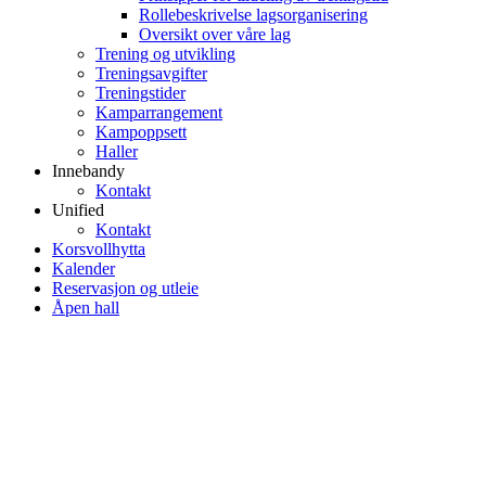
Rollebeskrivelse lagsorganisering
Oversikt over våre lag
Trening og utvikling
Treningsavgifter
Treningstider
Kamparrangement
Kampoppsett
Haller
Innebandy
Kontakt
Unified
Kontakt
Korsvollhytta
Kalender
Reservasjon og utleie
Åpen hall