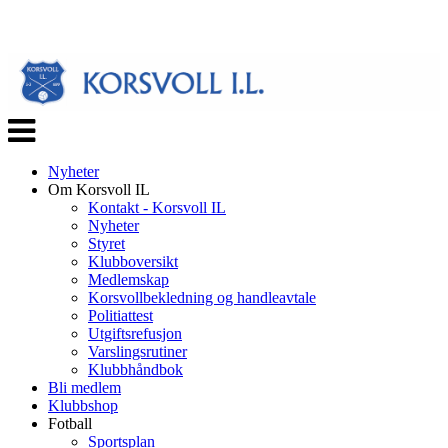
Veksle
navigasjon
Nyheter
Om Korsvoll IL
Kontakt - Korsvoll IL
Nyheter
Styret
Klubboversikt
Medlemskap
Korsvollbekledning og handleavtale
Politiattest
Utgiftsrefusjon
Varslingsrutiner
Klubbhåndbok
Bli medlem
Klubbshop
Fotball
Sportsplan