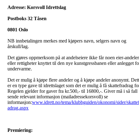
Adresse: Korsvoll Idrettslag
Postboks 32 Tåsen
0801 Oslo
NB innbetalingen merkes med kjøpers navn, selgers navn og
årskull/lag.
Det gjøres oppmerksom på at andelseiere ikke får noen eier-andeler
eller rettigheter knyttet til den nye kunstgressbanen eller anlegget fo
undervarme.
Det er mulig å kjøpe flere andeler og å kjøpe andeler anonymt. Det
er en type gave til idrettslaget som det er mulig å få skattefradrag fo
Regelen gjelder for gaver fra kr.500,- til 16800,-. Giver må i så fall
sende relevant informasjon (mailadressekorsvoll) se
informasjon:
www.idrett.no/tema/klubbguiden/okonomi/sider/skatte
adrag.aspx
Premiering: