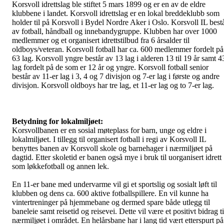
Korsvoll idrettslag ble stiftet 5 mars 1899 og er en av de eldre
klubbene i landet. Korsvoll idrettslag er en lokal breddeklubb som
holder til på Korsvoll i Bydel Nordre Aker i Oslo. Korsvoll IL best
av fotball, håndball og innebandygruppe. Klubben har over 1000
medlemmer og et organisert idrettstilbud fra 6 årsalder til
oldboys/veteran. Korsvoll fotball har ca. 600 medlemmer fordelt på
63 lag. Korsvoll yngre består av 13 lag i alderen 13 til 19 år samt 4
lag fordelt på de som er 12 år og yngre. Korsvoll fotball senior
består av 11-er lag i 3, 4 og 7 divisjon og 7-er lag i første og andre
divisjon. Korsvoll oldboys har tre lag, et 11-er lag og to 7-er lag.
Betydning for lokalmiljøet:
Korsvollbanen er en sosial møteplass for barn, unge og eldre i
lokalmiljøet. I tillegg til organisert fotball i regi av Korsvoll IL
benyttes banen av Korsvoll skole og barnehager i nærmiljøet på
dagtid. Etter skoletid er banen også mye i bruk til uorganisert idrett
som løkkefotball og annen lek.
En 11-er bane med undervarme vil gi et sportslig og sosialt løft til
klubben og dens ca. 600 aktive fotballspillere. En vil kunne ha
vintertreninger på hjemmebane og dermed spare både utlegg til
baneleie samt reisetid og reisevei. Dette vil være et positivt bidrag ti
nærmiljøet i området. En helårsbane har i lang tid vært etterspurt på