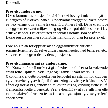
Korsvoll.
Prosjekt undervarme:
I Oslo kommunes budsjett for 2015 er det bevilget midler til nytt
kunstgress på Korsvollbanen. Undervarmeanlegget vil være basert
på geo-varme, dvs. varme fra energi brønner i fjell. Dette er en type
anlegg som er svært miljøvennlig og vil ved god drift resultere i lav
driftskostnader. Det er satt ned en teknisk komite som består av
lokale ressurspersoner som følger fremdrift og plan for prosjektet.
Foreløpig plan for oppstart av anleggsaktiviteter blir etter
sommerferien i 2015, selve undervarmeanlegget med bane, rør etc.
vil være en integrert del av dette prosjektet.
Prosjekt finansiering av undervarme:
Vi i Korsvoll fotball ønsker å gi et bedre tilbud til et raskt voksende
antall fotballspillere, både unge og ”gamle” i vårt nærmiljø.
Økonomisk er dette prosjektet en betydelig investering for klubben
og vi er avhengig av hjelp til finansiering av vår nye helårsbane. Vi
håper og tror at vi gjennom en felles innsats og velvillig støtte vil få
gjennomført dette prosjektet. Vi er avhengig av at vi at alle mer elle
mindre aktive bidrar i en felles innsamlingsaksjon og vi selger derfo
andelsbevis.