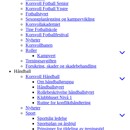
Korsvoll Fotball Senior
Korsvoll Fotball Yngre
Fotballstyret
Sesongplanlegging og kampavvikling
Korsvollakademiet
Tine Fotballskole
Korsvoll Fotballfestival
Nyheter
Korsvollbanen
Roller
Kampvert
Treningsavgiften
Forsikring, skader og skadebehandling
Håndball
Korsvoll Håndball
Om håndballgruppa
Håndballstyret
Rollebeskrivelse håndballstyret
Klubbhuset Nivå 1
Rutine for konflikthåndtering
Nyheter
Sport
Sportslig ledelse
Sportsplan og årshjul
Prinsipper for tildeling av treningstid