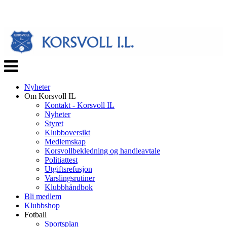
Veksle
navigasjon
Nyheter
Om Korsvoll IL
Kontakt - Korsvoll IL
Nyheter
Styret
Klubboversikt
Medlemskap
Korsvollbekledning og handleavtale
Politiattest
Utgiftsrefusjon
Varslingsrutiner
Klubbhåndbok
Bli medlem
Klubbshop
Fotball
Sportsplan