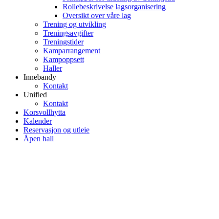
Rollebeskrivelse lagsorganisering
Oversikt over våre lag
Trening og utvikling
Treningsavgifter
Treningstider
Kamparrangement
Kampoppsett
Haller
Innebandy
Kontakt
Unified
Kontakt
Korsvollhytta
Kalender
Reservasjon og utleie
Åpen hall