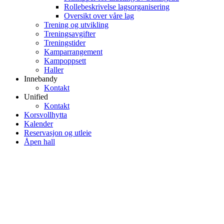
Rollebeskrivelse lagsorganisering
Oversikt over våre lag
Trening og utvikling
Treningsavgifter
Treningstider
Kamparrangement
Kampoppsett
Haller
Innebandy
Kontakt
Unified
Kontakt
Korsvollhytta
Kalender
Reservasjon og utleie
Åpen hall