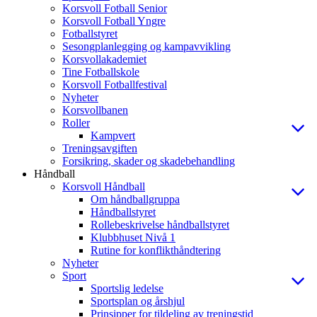
Korsvoll Fotball Senior
Korsvoll Fotball Yngre
Fotballstyret
Sesongplanlegging og kampavvikling
Korsvollakademiet
Tine Fotballskole
Korsvoll Fotballfestival
Nyheter
Korsvollbanen
Roller
Kampvert
Treningsavgiften
Forsikring, skader og skadebehandling
Håndball
Korsvoll Håndball
Om håndballgruppa
Håndballstyret
Rollebeskrivelse håndballstyret
Klubbhuset Nivå 1
Rutine for konflikthåndtering
Nyheter
Sport
Sportslig ledelse
Sportsplan og årshjul
Prinsipper for tildeling av treningstid