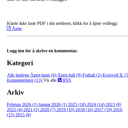
Klarte ikke laste PDF i din nettleser, klikk for å åpne vedlegg:
Åpne
Logg inn for å skrive en kommentar.
Kategori
Alle innlegg
Åpen bane (6)
Åpen hall (9)
Fotball (2)
Korsvoll IL (5
Kunngjøringer (13)
Vis alle
RSS
Arkiv
Februar 2026 (1)
Januar 2026 (1)
2025 (18)
2024 (14)
2023 (8)
2022 (4)
2021 (2)
2020 (7)
2019 (10)
2018 (16)
2017 (19)
2016
(15)
2015 (8)