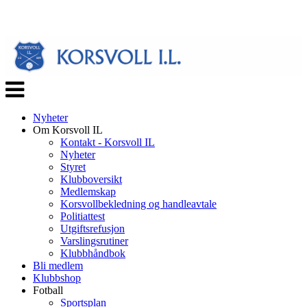
Veksle
navigasjon
Nyheter
Om Korsvoll IL
Kontakt - Korsvoll IL
Nyheter
Styret
Klubboversikt
Medlemskap
Korsvollbekledning og handleavtale
Politiattest
Utgiftsrefusjon
Varslingsrutiner
Klubbhåndbok
Bli medlem
Klubbshop
Fotball
Sportsplan