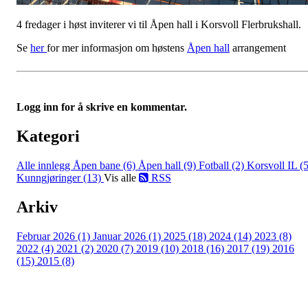
4 fredager i høst inviterer vi til Åpen hall i Korsvoll Flerbrukshall.
Se
her
for mer informasjon om høstens
Åpen hall
arrangement
Logg inn for å skrive en kommentar.
Kategori
Alle innlegg
Åpen bane (6)
Åpen hall (9)
Fotball (2)
Korsvoll IL (5
Kunngjøringer (13)
Vis alle
RSS
Arkiv
Februar 2026 (1)
Januar 2026 (1)
2025 (18)
2024 (14)
2023 (8)
2022 (4)
2021 (2)
2020 (7)
2019 (10)
2018 (16)
2017 (19)
2016
(15)
2015 (8)