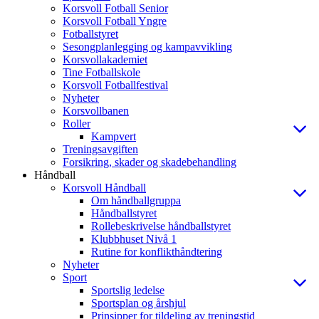
Korsvoll Fotball Senior
Korsvoll Fotball Yngre
Fotballstyret
Sesongplanlegging og kampavvikling
Korsvollakademiet
Tine Fotballskole
Korsvoll Fotballfestival
Nyheter
Korsvollbanen
Roller
Kampvert
Treningsavgiften
Forsikring, skader og skadebehandling
Håndball
Korsvoll Håndball
Om håndballgruppa
Håndballstyret
Rollebeskrivelse håndballstyret
Klubbhuset Nivå 1
Rutine for konflikthåndtering
Nyheter
Sport
Sportslig ledelse
Sportsplan og årshjul
Prinsipper for tildeling av treningstid