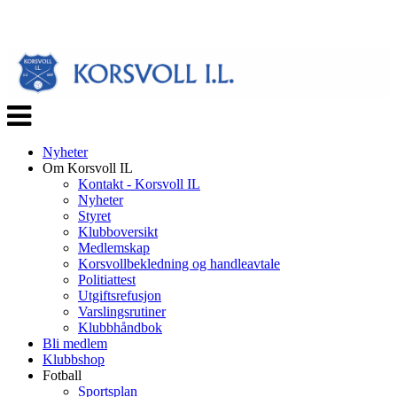
Veksle
navigasjon
Nyheter
Om Korsvoll IL
Kontakt - Korsvoll IL
Nyheter
Styret
Klubboversikt
Medlemskap
Korsvollbekledning og handleavtale
Politiattest
Utgiftsrefusjon
Varslingsrutiner
Klubbhåndbok
Bli medlem
Klubbshop
Fotball
Sportsplan