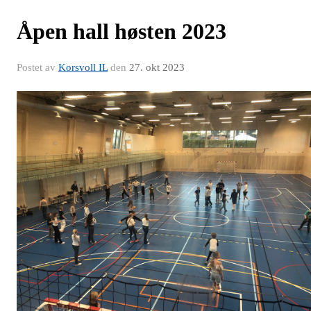
Åpen hall høsten 2023
Postet av
Korsvoll IL
den
27. okt 2023