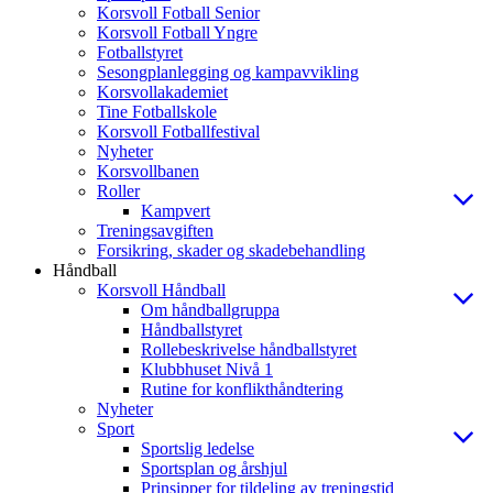
Korsvoll Fotball Senior
Korsvoll Fotball Yngre
Fotballstyret
Sesongplanlegging og kampavvikling
Korsvollakademiet
Tine Fotballskole
Korsvoll Fotballfestival
Nyheter
Korsvollbanen
Roller
Kampvert
Treningsavgiften
Forsikring, skader og skadebehandling
Håndball
Korsvoll Håndball
Om håndballgruppa
Håndballstyret
Rollebeskrivelse håndballstyret
Klubbhuset Nivå 1
Rutine for konflikthåndtering
Nyheter
Sport
Sportslig ledelse
Sportsplan og årshjul
Prinsipper for tildeling av treningstid