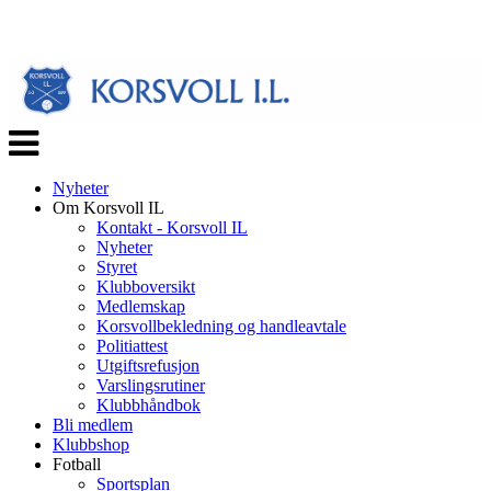
Veksle
navigasjon
Nyheter
Om Korsvoll IL
Kontakt - Korsvoll IL
Nyheter
Styret
Klubboversikt
Medlemskap
Korsvollbekledning og handleavtale
Politiattest
Utgiftsrefusjon
Varslingsrutiner
Klubbhåndbok
Bli medlem
Klubbshop
Fotball
Sportsplan