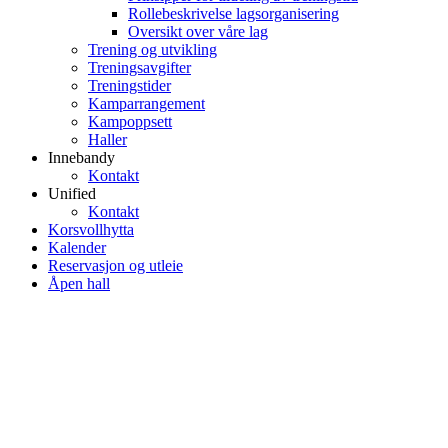
Rollebeskrivelse lagsorganisering
Oversikt over våre lag
Trening og utvikling
Treningsavgifter
Treningstider
Kamparrangement
Kampoppsett
Haller
Innebandy
Kontakt
Unified
Kontakt
Korsvollhytta
Kalender
Reservasjon og utleie
Åpen hall