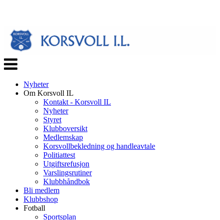
Veksle
navigasjon
Nyheter
Om Korsvoll IL
Kontakt - Korsvoll IL
Nyheter
Styret
Klubboversikt
Medlemskap
Korsvollbekledning og handleavtale
Politiattest
Utgiftsrefusjon
Varslingsrutiner
Klubbhåndbok
Bli medlem
Klubbshop
Fotball
Sportsplan