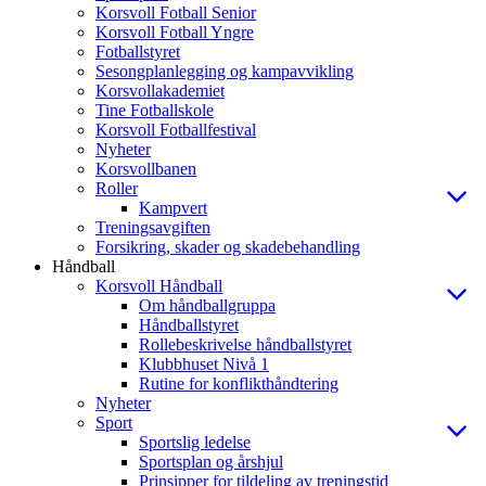
Korsvoll Fotball Senior
Korsvoll Fotball Yngre
Fotballstyret
Sesongplanlegging og kampavvikling
Korsvollakademiet
Tine Fotballskole
Korsvoll Fotballfestival
Nyheter
Korsvollbanen
Roller
Kampvert
Treningsavgiften
Forsikring, skader og skadebehandling
Håndball
Korsvoll Håndball
Om håndballgruppa
Håndballstyret
Rollebeskrivelse håndballstyret
Klubbhuset Nivå 1
Rutine for konflikthåndtering
Nyheter
Sport
Sportslig ledelse
Sportsplan og årshjul
Prinsipper for tildeling av treningstid