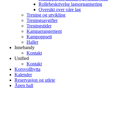
Rollebeskrivelse lagsorganisering
Oversikt over våre lag
Trening og utvikling
Treningsavgifter
Treningstider
Kamparrangement
Kampoppsett
Haller
Innebandy
Kontakt
Unified
Kontakt
Korsvollhytta
Kalender
Reservasjon og utleie
Åpen hall