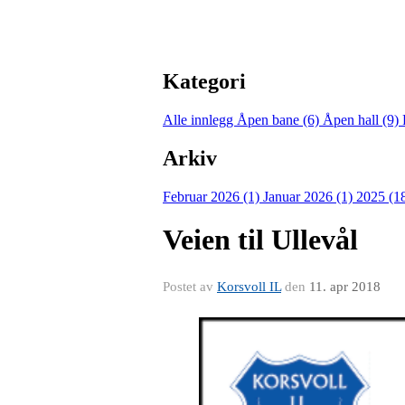
Kategori
Alle innlegg
Åpen bane (6)
Åpen hall (9)
Arkiv
Februar 2026 (1)
Januar 2026 (1)
2025 (1
Veien til Ullevål
Postet av
Korsvoll IL
den
11. apr 2018