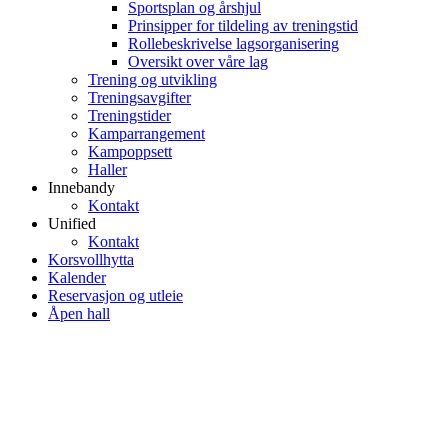
Sportsplan og årshjul
Prinsipper for tildeling av treningstid
Rollebeskrivelse lagsorganisering
Oversikt over våre lag
Trening og utvikling
Treningsavgifter
Treningstider
Kamparrangement
Kampoppsett
Haller
Innebandy
Kontakt
Unified
Kontakt
Korsvollhytta
Kalender
Reservasjon og utleie
Åpen hall