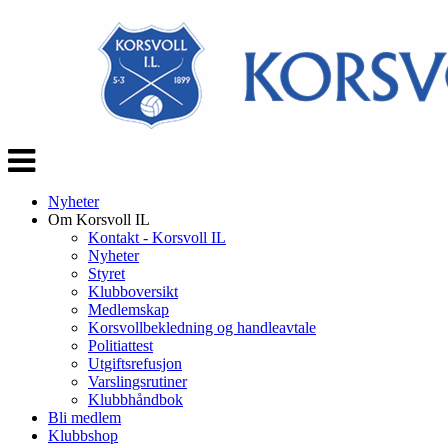
Veksle
navigasjon
Nyheter
Om Korsvoll IL
Kontakt - Korsvoll IL
Nyheter
Styret
Klubboversikt
Medlemskap
Korsvollbekledning og handleavtale
Politiattest
Utgiftsrefusjon
Varslingsrutiner
Klubbhåndbok
Bli medlem
Klubbshop