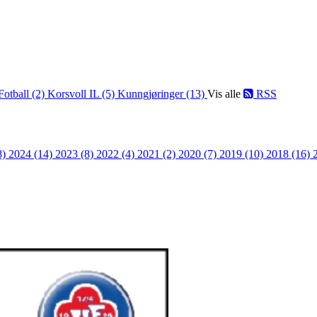
Fotball (2)
Korsvoll IL (5)
Kunngjøringer (13)
Vis alle
RSS
8)
2024 (14)
2023 (8)
2022 (4)
2021 (2)
2020 (7)
2019 (10)
2018 (16)