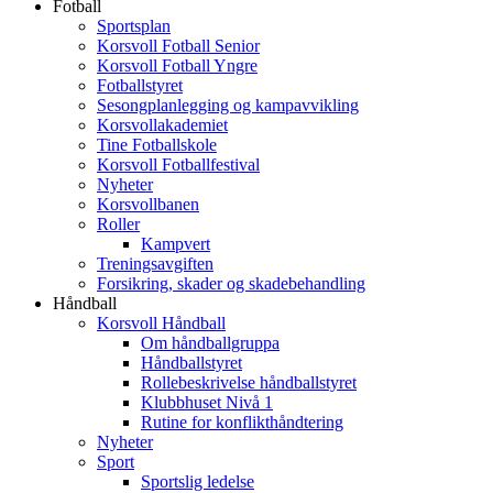
Fotball
Sportsplan
Korsvoll Fotball Senior
Korsvoll Fotball Yngre
Fotballstyret
Sesongplanlegging og kampavvikling
Korsvollakademiet
Tine Fotballskole
Korsvoll Fotballfestival
Nyheter
Korsvollbanen
Roller
Kampvert
Treningsavgiften
Forsikring, skader og skadebehandling
Håndball
Korsvoll Håndball
Om håndballgruppa
Håndballstyret
Rollebeskrivelse håndballstyret
Klubbhuset Nivå 1
Rutine for konflikthåndtering
Nyheter
Sport
Sportslig ledelse