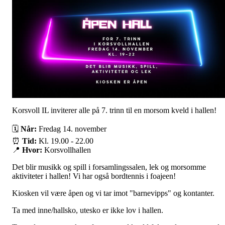
Korsvoll IL inviterer alle på 7. trinn til en morsom kveld i hallen!
🗓
Når:
Fredag 14. november
⏰
Tid:
Kl. 19.00 - 22.00
📍
Hvor:
Korsvollhallen
Det blir musikk og spill i forsamlingssalen, lek og morsomme
aktiviteter i hallen! Vi har også bordtennis i foajeen!
Kiosken vil være åpen og vi tar imot "barnevipps" og kontanter.
Ta med inne/hallsko, utesko er ikke lov i hallen.