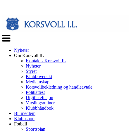
Veksle
navigasjon
Nyheter
Om Korsvoll IL
Kontakt - Korsvoll IL
Nyheter
Styret
Klubboversikt
Medlemskap
Korsvollbekledning og handleavtale
Politiattest
Utgiftsrefusjon
Varslingsrutiner
Klubbhåndbok
Bli medlem
Klubbshop
Fotball
Sportsplan