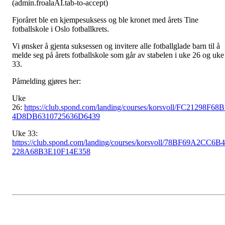
(admin.froalaAI.tab-to-accept)
Fjoråret ble en kjempesuksess og ble kronet med årets Tine
fotballskole i Oslo fotballkrets.
Vi ønsker å gjenta suksessen og invitere alle fotballglade barn til å
melde seg på årets fotballskole som går av stabelen i uke 26 og uke
33.
Påmelding gjøres her:
Uke
26:
https://club.spond.com/landing/courses/korsvoll/FC21298F68
4D8DB6310725636D6439
Uke 33:
https://club.spond.com/landing/courses/korsvoll/78BF69A2CC6B
228A68B3E10F14E358