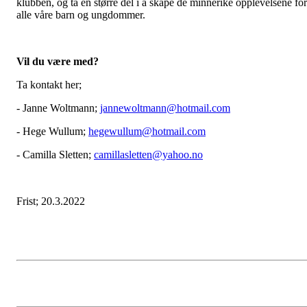
klubben, og ta en større del i å skape de minnerike opplevelsene for
alle våre barn og ungdommer.
Vil du være med?
Ta kontakt her;
- Janne Woltmann;
jannewoltmann@hotmail.com
- Hege Wullum;
hegewullum@hotmail.com
- Camilla Sletten;
camillasletten@yahoo.no
Frist; 20.3.2022