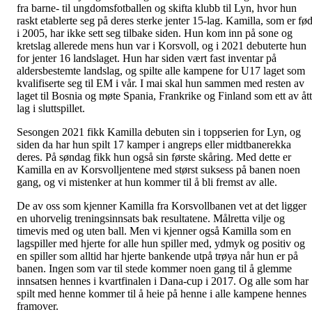
fra barne- til ungdomsfotballen og skifta klubb til Lyn, hvor hun
raskt etablerte seg på deres sterke jenter 15-lag. Kamilla, som er fød
i 2005, har ikke sett seg tilbake siden. Hun kom inn på sone og
kretslag allerede mens hun var i Korsvoll, og i 2021 debuterte hun
for jenter 16 landslaget. Hun har siden vært fast inventar på
aldersbestemte landslag, og spilte alle kampene for U17 laget som
kvalifiserte seg til EM i vår. I mai skal hun sammen med resten av
laget til Bosnia og møte Spania, Frankrike og Finland som ett av åt
lag i sluttspillet.
Sesongen 2021 fikk Kamilla debuten sin i toppserien for Lyn, og
siden da har hun spilt 17 kamper i angreps eller midtbanerekka
deres. På søndag fikk hun også sin første skåring. Med dette er
Kamilla en av Korsvolljentene med størst suksess på banen noen
gang, og vi mistenker at hun kommer til å bli fremst av alle.
De av oss som kjenner Kamilla fra Korsvollbanen vet at det ligger
en uhorvelig treningsinnsats bak resultatene. Målretta vilje og
timevis med og uten ball. Men vi kjenner også Kamilla som en
lagspiller med hjerte for alle hun spiller med, ydmyk og positiv og
en spiller som alltid har hjerte bankende utpå trøya når hun er på
banen. Ingen som var til stede kommer noen gang til å glemme
innsatsen hennes i kvartfinalen i Dana-cup i 2017. Og alle som har
spilt med henne kommer til å heie på henne i alle kampene hennes
framover.