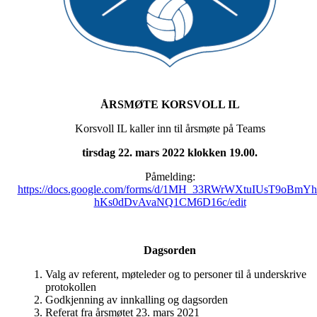
ÅRSMØTE KORSVOLL IL
Korsvoll IL kaller inn til årsmøte på Teams
tirsdag 22. mars 2022 klokken 19.00.
Påmelding:
https://docs.google.com/forms/d/1MH_33RWrWXtuIUsT9oBmYh
hKs0dDvAvaNQ1CM6D16c/edit
Dagsorden
Valg av referent, møteleder og to personer til å underskrive
protokollen
Godkjenning av innkalling og dagsorden
Referat fra årsmøtet 23. mars 2021