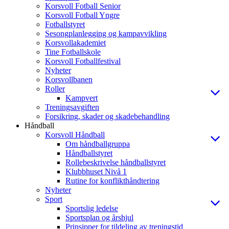
Korsvoll Fotball Senior
Korsvoll Fotball Yngre
Fotballstyret
Sesongplanlegging og kampavvikling
Korsvollakademiet
Tine Fotballskole
Korsvoll Fotballfestival
Nyheter
Korsvollbanen
Roller
Kampvert
Treningsavgiften
Forsikring, skader og skadebehandling
Håndball
Korsvoll Håndball
Om håndballgruppa
Håndballstyret
Rollebeskrivelse håndballstyret
Klubbhuset Nivå 1
Rutine for konflikthåndtering
Nyheter
Sport
Sportslig ledelse
Sportsplan og årshjul
Prinsipper for tildeling av treningstid