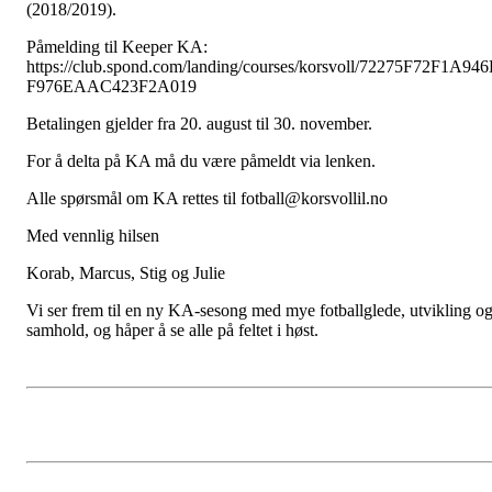
(2018/2019).
Påmelding til Keeper KA:
https://club.spond.com/landing/courses/korsvoll/72275F72F1A94
F976EAAC423F2A019
Betalingen gjelder fra 20. august til 30. november.
For å delta på KA må du være påmeldt via lenken.
Alle spørsmål om KA rettes til fotball@korsvollil.no
Med vennlig hilsen
Korab, Marcus, Stig og Julie
Vi ser frem til en ny KA-sesong med mye fotballglede, utvikling o
samhold, og håper å se alle på feltet i høst.