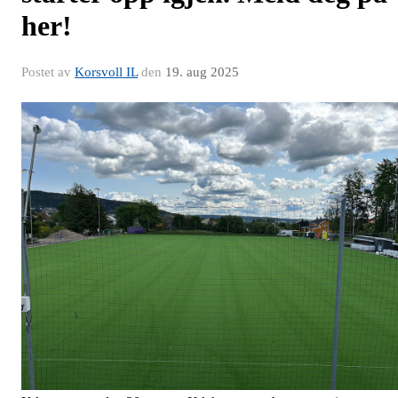
her!
Postet av
Korsvoll IL
den
19. aug 2025