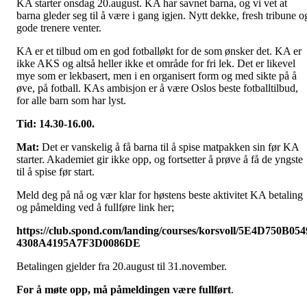
KA starter onsdag 20.august. KA har savnet barna, og vi vet at
barna gleder seg til å være i gang igjen. Nytt dekke, fresh tribune o
gode trenere venter.
KA er et tilbud om en god fotballøkt for de som ønsker det. KA er
ikke AKS og altså heller ikke et område for fri lek. Det er likevel
mye som er lekbasert, men i en organisert form og med sikte på å
øve, på fotball. KAs ambisjon er å være Oslos beste fotballtilbud,
for alle barn som har lyst.
Tid: 14.30-16.00.
Mat:
Det er vanskelig å få barna til å spise matpakken sin før KA
starter. Akademiet gir ikke opp, og fortsetter å prøve å få de yngste
til å spise før start.
Meld deg på nå og vær klar for høstens beste aktivitet KA betaling
og påmelding ved å fullføre link her;
https://club.spond.com/landing/courses/korsvoll/5E4D750B054
4308A4195A7F3D0086DE
Betalingen gjelder fra 20.august til 31.november.
For å møte opp, må påmeldingen være fullført
.