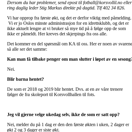
Dersom du har problemer, send epost til fotball@korsvollil.no eller
ring daglig leder Stig Markus direkte på dagtid. Tlf 402 34 826.
Vi har opprop fra første økt, og det er derfor viktig med påmelding.
Vi er jo Oslos minste administrasjon for en idrettsklubb, og det er
ikke aktuelt lengre at vi bruker så mye tid på å følge opp de som
ikke er påmeldt. Her kreves det skjerpings fra oss alle.
Det kommer en del spørsmål om KA til oss. Her er noen av svarene
så alle ser det samme:
Kan man få tilbake penger om man slutter i løpet av en sesong
Nei.
Blir barna hentet?
De som er 2018 og 2019 blir hentet. Dvs. at en av våre trenere
følger de fra skoleport til Korsvollhallen til fots.
Jeg vil gjerne velge ukedag selv, ikke de som er satt opp?
Nei, melder du på 1 dag er den den første økten i uken, 2 dager er
økt 2 og 3 dager er siste økt.