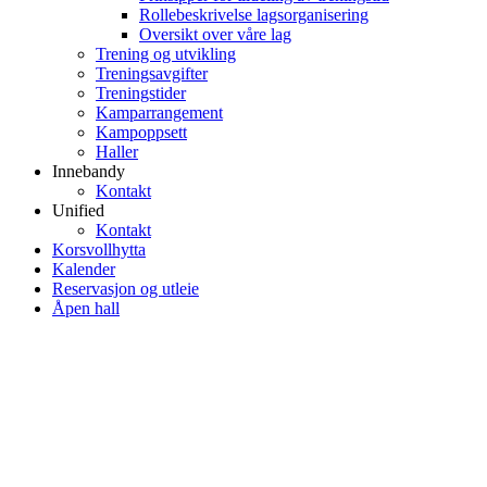
Rollebeskrivelse lagsorganisering
Oversikt over våre lag
Trening og utvikling
Treningsavgifter
Treningstider
Kamparrangement
Kampoppsett
Haller
Innebandy
Kontakt
Unified
Kontakt
Korsvollhytta
Kalender
Reservasjon og utleie
Åpen hall