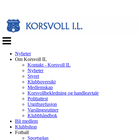
Veksle
navigasjon
Nyheter
Om Korsvoll IL
Kontakt - Korsvoll IL
Nyheter
Styret
Klubboversikt
Medlemskap
Korsvollbekledning og handleavtale
Politiattest
Utgiftsrefusjon
Varslingsrutiner
Klubbhåndbok
Bli medlem
Klubbshop
Fotball
Sportsplan