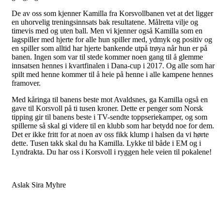
De av oss som kjenner Kamilla fra Korsvollbanen vet at det ligger
en uhorvelig treningsinnsats bak resultatene. Målretta vilje og
timevis med og uten ball. Men vi kjenner også Kamilla som en
lagspiller med hjerte for alle hun spiller med, ydmyk og positiv og
en spiller som alltid har hjerte bankende utpå trøya når hun er på
banen. Ingen som var til stede kommer noen gang til å glemme
innsatsen hennes i kvartfinalen i Dana-cup i 2017. Og alle som har
spilt med henne kommer til å heie på henne i alle kampene hennes
framover.
Med kåringa til banens beste mot Avaldsnes, ga Kamilla også en
gave til Korsvoll på ti tusen kroner. Dette er penger som Norsk
tipping gir til banens beste i TV-sendte toppseriekamper, og som
spillerne så skal gi videre til en klubb som har betydd noe for dem.
Det er ikke fritt for at noen av oss fikk klump i halsen da vi hørte
dette. Tusen takk skal du ha Kamilla. Lykke til både i EM og i
Lyndrakta. Du har oss i Korsvoll i ryggen hele veien til pokalene!
Aslak Sira Myhre