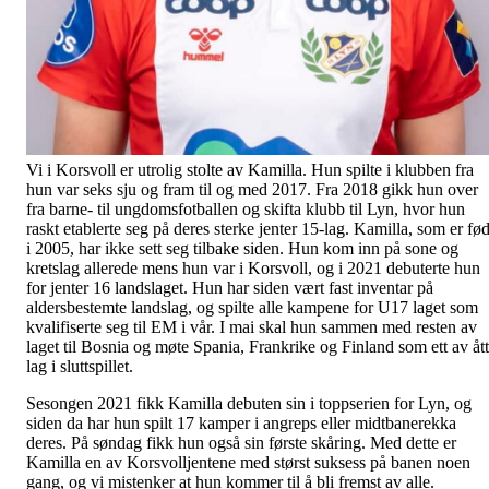
Vi i Korsvoll er utrolig stolte av Kamilla. Hun spilte i klubben fra
hun var seks sju og fram til og med 2017. Fra 2018 gikk hun over
fra barne- til ungdomsfotballen og skifta klubb til Lyn, hvor hun
raskt etablerte seg på deres sterke jenter 15-lag. Kamilla, som er fød
i 2005, har ikke sett seg tilbake siden. Hun kom inn på sone og
kretslag allerede mens hun var i Korsvoll, og i 2021 debuterte hun
for jenter 16 landslaget. Hun har siden vært fast inventar på
aldersbestemte landslag, og spilte alle kampene for U17 laget som
kvalifiserte seg til EM i vår. I mai skal hun sammen med resten av
laget til Bosnia og møte Spania, Frankrike og Finland som ett av åt
lag i sluttspillet.
Sesongen 2021 fikk Kamilla debuten sin i toppserien for Lyn, og
siden da har hun spilt 17 kamper i angreps eller midtbanerekka
deres. På søndag fikk hun også sin første skåring. Med dette er
Kamilla en av Korsvolljentene med størst suksess på banen noen
gang, og vi mistenker at hun kommer til å bli fremst av alle.