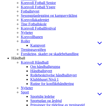
Korsvoll Fotball Senior
Korsvoll Fotball Yngre
Fotballstyret
Sesongplanlegging og kampavvikling
Korsvollakademiet
Tine Fotballskole
Korsvoll Fotballfestival
Nyheter
Korsvollbanen
Roller
Kampvert
Treningsavgiften
Forsikring, skader og skadebehandling
Håndball
Korsvoll Håndball
Om håndballgruppa
Håndballstyret
Rollebeskrivelse håndballstyret
Klubbhuset Nivå 1
Rutine for konflikthåndtering
Nyheter
Sport
Sportslig ledelse
Sportsplan og årshjul
Prinsipper for tildeling av treningstid