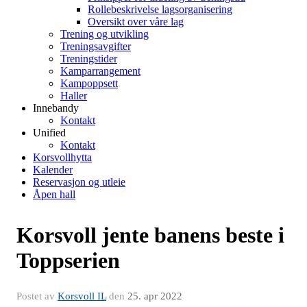
Rollebeskrivelse lagsorganisering
Oversikt over våre lag
Trening og utvikling
Treningsavgifter
Treningstider
Kamparrangement
Kampoppsett
Haller
Innebandy
Kontakt
Unified
Kontakt
Korsvollhytta
Kalender
Reservasjon og utleie
Åpen hall
Korsvoll jente banens beste i
Toppserien
Postet av
Korsvoll IL
den
25. apr 2022