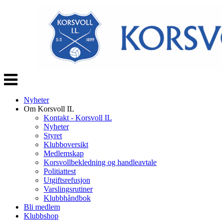
Veksle
navigasjon
Nyheter
Om Korsvoll IL
Kontakt - Korsvoll IL
Nyheter
Styret
Klubboversikt
Medlemskap
Korsvollbekledning og handleavtale
Politiattest
Utgiftsrefusjon
Varslingsrutiner
Klubbhåndbok
Bli medlem
Klubbshop