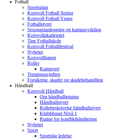
Fotball
Sportsplan
Korsvoll Fotball Senior
Korsvoll Fotball Yngre
Fotballstyret
Sesongplanlegging og kampavvikling
Korsvollakademiet
Tine Fotballskole
Korsvoll Fotballfestival
Nyheter
Korsvollbanen
Roller
Kampvert
Treningsavgiften
Forsikring, skader og skadebehandling
Håndball
Korsvoll Håndball
Om håndballgruppa
Håndballstyret
Rollebeskrivelse håndballstyret
Klubbhuset Nivå 1
Rutine for konflikthåndtering
Nyheter
Sport
Sportslig ledelse