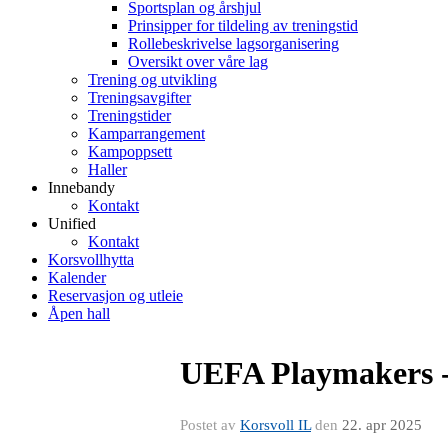
Sportsplan og årshjul
Prinsipper for tildeling av treningstid
Rollebeskrivelse lagsorganisering
Oversikt over våre lag
Trening og utvikling
Treningsavgifter
Treningstider
Kamparrangement
Kampoppsett
Haller
Innebandy
Kontakt
Unified
Kontakt
Korsvollhytta
Kalender
Reservasjon og utleie
Åpen hall
UEFA Playmakers - V
Postet av
Korsvoll IL
den
22. apr 2025