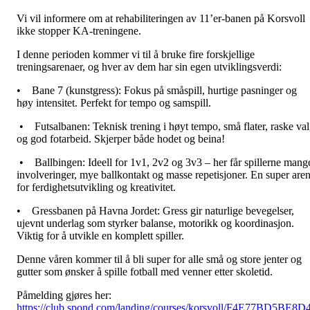
Vi vil informere om at rehabiliteringen av 11’er-banen på Korsvoll
ikke stopper KA-treningene.
I denne perioden kommer vi til å bruke fire forskjellige
treningsarenaer, og hver av dem har sin egen utviklingsverdi:
• Bane 7 (kunstgress): Fokus på småspill, hurtige pasninger og
høy intensitet. Perfekt for tempo og samspill.
• Futsalbanen: Teknisk trening i høyt tempo, små flater, raske va
og god fotarbeid. Skjerper både hodet og beina!
• Ballbingen: Ideell for 1v1, 2v2 og 3v3 – her får spillerne mang
involveringer, mye ballkontakt og masse repetisjoner. En super are
for ferdighetsutvikling og kreativitet.
• Gressbanen på Havna Jordet: Gress gir naturlige bevegelser,
ujevnt underlag som styrker balanse, motorikk og koordinasjon.
Viktig for å utvikle en komplett spiller.
Denne våren kommer til å bli super for alle små og store jenter og
gutter som ønsker å spille fotball med venner etter skoletid.
Påmelding gjøres her:
https://club.spond.com/landing/courses/korsvoll/F4E77BD5BE8D