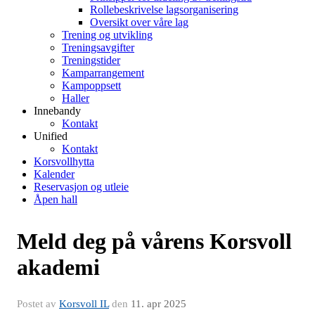
Rollebeskrivelse lagsorganisering
Oversikt over våre lag
Trening og utvikling
Treningsavgifter
Treningstider
Kamparrangement
Kampoppsett
Haller
Innebandy
Kontakt
Unified
Kontakt
Korsvollhytta
Kalender
Reservasjon og utleie
Åpen hall
Meld deg på vårens Korsvoll
akademi
Postet av
Korsvoll IL
den
11. apr 2025