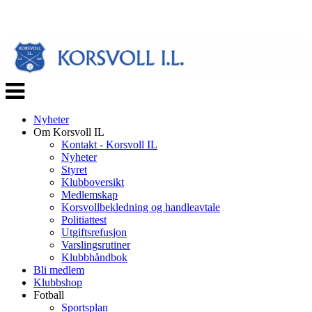
Veksle
navigasjon
Nyheter
Om Korsvoll IL
Kontakt - Korsvoll IL
Nyheter
Styret
Klubboversikt
Medlemskap
Korsvollbekledning og handleavtale
Politiattest
Utgiftsrefusjon
Varslingsrutiner
Klubbhåndbok
Bli medlem
Klubbshop
Fotball
Sportsplan