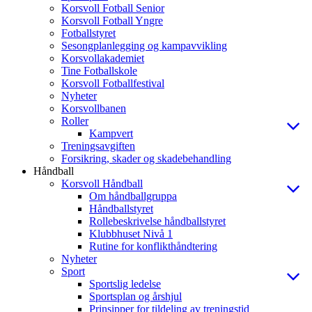
Korsvoll Fotball Senior
Korsvoll Fotball Yngre
Fotballstyret
Sesongplanlegging og kampavvikling
Korsvollakademiet
Tine Fotballskole
Korsvoll Fotballfestival
Nyheter
Korsvollbanen
Roller
Kampvert
Treningsavgiften
Forsikring, skader og skadebehandling
Håndball
Korsvoll Håndball
Om håndballgruppa
Håndballstyret
Rollebeskrivelse håndballstyret
Klubbhuset Nivå 1
Rutine for konflikthåndtering
Nyheter
Sport
Sportslig ledelse
Sportsplan og årshjul
Prinsipper for tildeling av treningstid