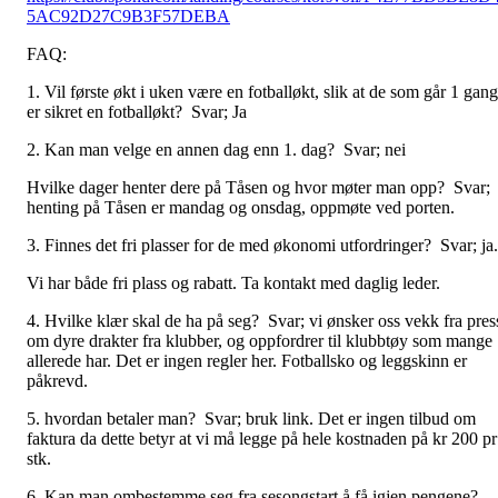
5AC92D27C9B3F57DEBA
FAQ:
1. Vil første økt i uken være en fotballøkt, slik at de som går 1 gang
er sikret en fotballøkt? Svar; Ja
2. Kan man velge en annen dag enn 1. dag? Svar; nei
Hvilke dager henter dere på Tåsen og hvor møter man opp? Svar;
henting på Tåsen er mandag og onsdag, oppmøte ved porten.
3. Finnes det fri plasser for de med økonomi utfordringer? Svar; ja
Vi har både fri plass og rabatt. Ta kontakt med daglig leder.
4. Hvilke klær skal de ha på seg? Svar; vi ønsker oss vekk fra pres
om dyre drakter fra klubber, og oppfordrer til klubbtøy som mange
allerede har. Det er ingen regler her. Fotballsko og leggskinn er
påkrevd.
5. hvordan betaler man? Svar; bruk link. Det er ingen tilbud om
faktura da dette betyr at vi må legge på hele kostnaden på kr 200 pr
stk.
6. Kan man ombestemme seg fra sesongstart å få igjen pengene?