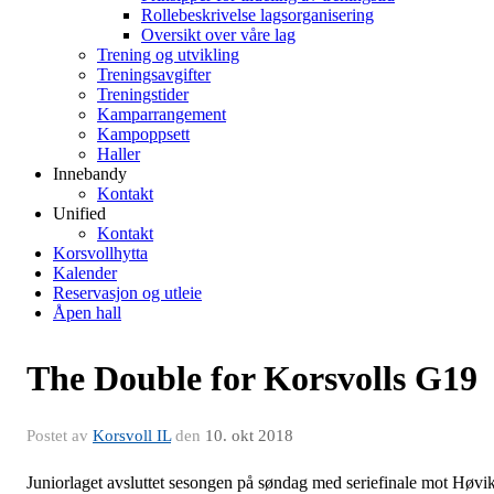
Rollebeskrivelse lagsorganisering
Oversikt over våre lag
Trening og utvikling
Treningsavgifter
Treningstider
Kamparrangement
Kampoppsett
Haller
Innebandy
Kontakt
Unified
Kontakt
Korsvollhytta
Kalender
Reservasjon og utleie
Åpen hall
The Double for Korsvolls G19
Postet av
Korsvoll IL
den
10. okt 2018
Juniorlaget avsluttet sesongen på søndag med seriefinale mot Høvi