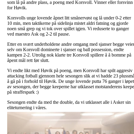
som lå på andre plass, a poeng med Korsvoll. Vinner eller forsvinn
for Høvik.
Korsvolls unge lovende åpnet litt smånervøst og lå under 0-2 etter
10 min, men taktikerne på sidelinja mistet aldri fatning og gjorde
noen små grep og vi tok over spillet igjen. Vi reduserte to ganger
ved maestro Ask og 2-2 til pause.
Etter en svært underholdene andre omgang med sjanser begge veier
selv om Korsvoll dominerte i sjanser og ball possession, endte
kampen 2-2. Utrolig nok klarte tre Korsvoll spillere å å bomme på
åpent mål rett før slutt.
Vi endte likt med Høvik på poeng, men Korsvoll har spilt aggresiv
attacking fotball gjennom hele sesongen slik at vi hadde 23 plussmå
å gå på i forhold til Høvik. De unge lovende putta 76 ganger i løpet
av sesongen, der begge keeperne har utklasset motstanderens keepe
på straffespark :)
Sesongen endte da med the double, da vi utklasset alle i Asker sin
eliteturnering i våres.