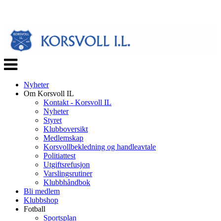
Veksle
navigasjon
Nyheter
Om Korsvoll IL
Kontakt - Korsvoll IL
Nyheter
Styret
Klubboversikt
Medlemskap
Korsvollbekledning og handleavtale
Politiattest
Utgiftsrefusjon
Varslingsrutiner
Klubbhåndbok
Bli medlem
Klubbshop
Fotball
Sportsplan