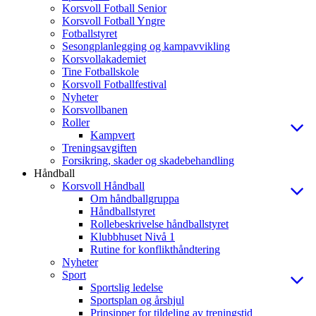
Korsvoll Fotball Senior
Korsvoll Fotball Yngre
Fotballstyret
Sesongplanlegging og kampavvikling
Korsvollakademiet
Tine Fotballskole
Korsvoll Fotballfestival
Nyheter
Korsvollbanen
Roller
Kampvert
Treningsavgiften
Forsikring, skader og skadebehandling
Håndball
Korsvoll Håndball
Om håndballgruppa
Håndballstyret
Rollebeskrivelse håndballstyret
Klubbhuset Nivå 1
Rutine for konflikthåndtering
Nyheter
Sport
Sportslig ledelse
Sportsplan og årshjul
Prinsipper for tildeling av treningstid