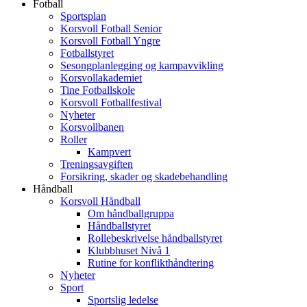
Fotball
Sportsplan
Korsvoll Fotball Senior
Korsvoll Fotball Yngre
Fotballstyret
Sesongplanlegging og kampavvikling
Korsvollakademiet
Tine Fotballskole
Korsvoll Fotballfestival
Nyheter
Korsvollbanen
Roller
Kampvert
Treningsavgiften
Forsikring, skader og skadebehandling
Håndball
Korsvoll Håndball
Om håndballgruppa
Håndballstyret
Rollebeskrivelse håndballstyret
Klubbhuset Nivå 1
Rutine for konflikthåndtering
Nyheter
Sport
Sportslig ledelse