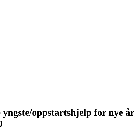
e yngste/oppstartshjelp for nye å
0