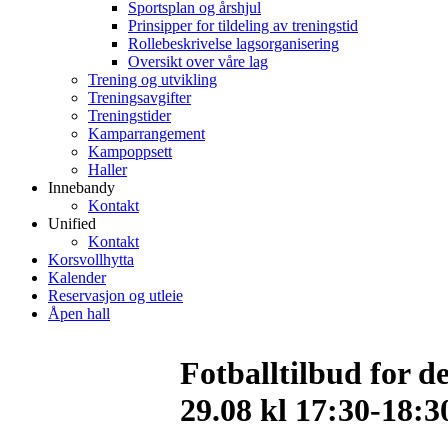
Sportsplan og årshjul
Prinsipper for tildeling av treningstid
Rollebeskrivelse lagsorganisering
Oversikt over våre lag
Trening og utvikling
Treningsavgifter
Treningstider
Kamparrangement
Kampoppsett
Haller
Innebandy
Kontakt
Unified
Kontakt
Korsvollhytta
Kalender
Reservasjon og utleie
Åpen hall
Fotballtilbud for d
29.08 kl 17:30-18:3