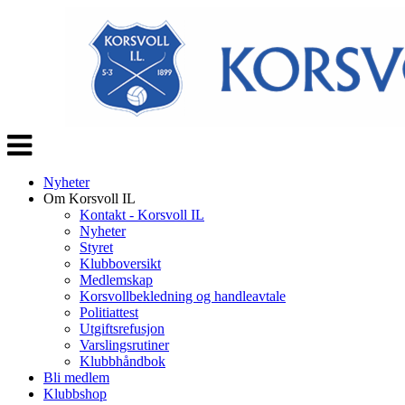
Veksle
navigasjon
Nyheter
Om Korsvoll IL
Kontakt - Korsvoll IL
Nyheter
Styret
Klubboversikt
Medlemskap
Korsvollbekledning og handleavtale
Politiattest
Utgiftsrefusjon
Varslingsrutiner
Klubbhåndbok
Bli medlem
Klubbshop