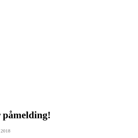
r påmelding!
 2018