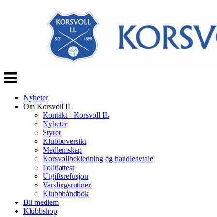
Veksle
navigasjon
Nyheter
Om Korsvoll IL
Kontakt - Korsvoll IL
Nyheter
Styret
Klubboversikt
Medlemskap
Korsvollbekledning og handleavtale
Politiattest
Utgiftsrefusjon
Varslingsrutiner
Klubbhåndbok
Bli medlem
Klubbshop