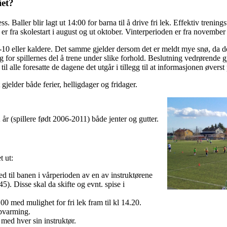
iet?
. Baller blir lagt ut 14:00 for barna til å drive fri lek. Effektiv trenings
er fra skolestart i august og ut oktober. Vinterperioden er fra november
-10 eller kaldere. Det samme gjelder dersom det er meldt mye snø, da det
ig for spillernes del å trene under slike forhold. Beslutning vedrørende 
 til alle foresatte de dagene det utgår i tillegg til at informasjonen øver
gjelder både ferier, helligdager og fridager.
år (spillere født 2006-2011) både jenter og gutter.
t ut:
ed til banen i vårperioden av en av instruktørene
5). Disse skal da skifte og evnt. spise i
.00 med mulighet for fri lek fram til kl 14.20.
ppvarming.
 med hver sin instruktør.