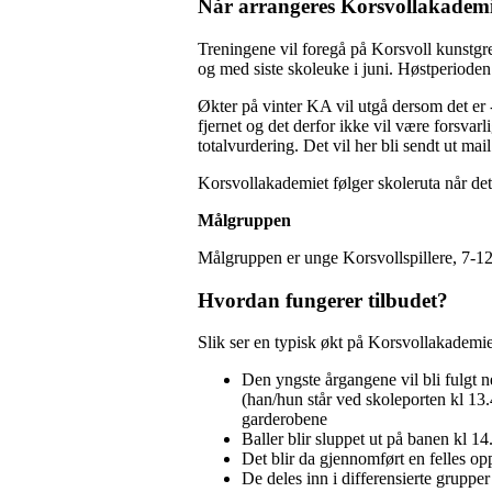
Når arrangeres Korsvollakadem
Treningene vil foregå på Korsvoll kunstgress
og med siste skoleuke i juni. Høstperioden 
Økter på vinter KA vil utgå dersom det er 
fjernet og det derfor ikke vil være forsvarl
totalvurdering. Det vil her bli sendt ut mail
Korsvollakademiet følger skoleruta når det 
Målgruppen
Målgruppen er unge Korsvollspillere, 7-12 
Hvordan fungerer tilbudet?
Slik ser en typisk økt på Korsvollakademie
Den yngste årgangene vil bli fulgt n
(han/hun står ved skoleporten kl 13.4
garderobene
Baller blir sluppet ut på banen kl 14
Det blir da gjennomført en felles o
De deles inn i differensierte grupper