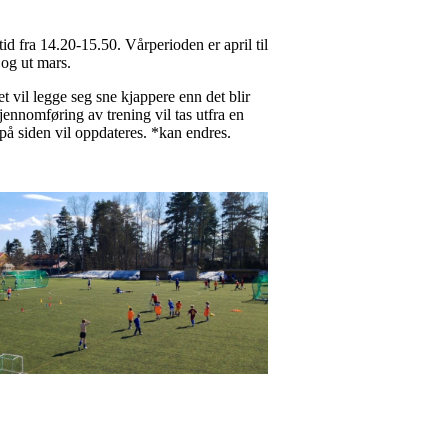
tid fra 14.20-15.50. Vårperioden er april til
 og ut mars.
 vil legge seg sne kjappere enn det blir
gjennomføring av trening vil tas utfra en
st på siden vil oppdateres. *kan endres.