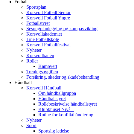
Fotball
Sportsplan
Korsvoll Fotball Senior
Korsvoll Fotball Yngre
Fotballstyret
Sesongplanlegging og kampavvikling
Korsvollakademiet
Tine Fotballskole
Korsvoll Fotballfestival
Nyheter
Korsvollbanen
Roller
Kampvert
Treningsavgiften
Forsikring, skader og skadebehandling
Håndball
Korsvoll Håndball
Om håndballgruppa
Håndballstyret
Rollebeskrivelse håndballstyret
Klubbhuset Nivå 1
Rutine for konflikthåndtering
Nyheter
Sport
Sportslig ledelse