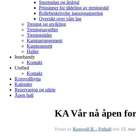
Sportsplan og årshjul
Prinsipper for tildeling av treningstid
Rollebeskrivelse lagsorganisering
Oversikt over våre lag
Trening og utvikling
Treningsavgifter
Treningstider
Kamparrangement
Kampoppsett
Haller
Innebandy
Kontakt
Unified
Kontakt
Korsvollhytta
Kalender
Reservasjon og utleie
Åpen hall
KA Vår nå åpen fo
Postet av
Korsvoll IL - Fotball
den
15. mar