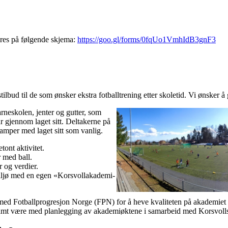
res på følgende skjema:
https://goo.gl/forms/0fqUo1VmhIdB3gnF3
lbud til de som ønsker ekstra fotballtrening etter skoletid. Vi ønsker å gi
rneskolen, jenter og gutter, som
r gjennom laget sitt. Deltakerne på
amper med laget sitt som vanlig.
tont aktivitet.
r med ball.
r og verdier.
miljø med en egen «Korsvollakademi-
d med Fotballprogresjon Norge (FPN) for å heve kvaliteten på akademiet 
 samt være med planlegging av akademiøktene i samarbeid med Korsvolls