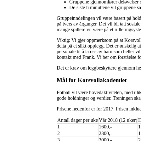
Gruppene gjennomfører deløvelser o
De siste ti minuttene vil gruppene 
Gruppeinndelingen vil være basert på hold
på tvers av årganger. Det vil bli tatt sosia
mange spillere vil være på et rulleringsys
Viktig: Vi gjør oppmerksom på at Korsvolla
delta på et slikt opplegg. Det er ønskelig a
personale til å ta oss av barn som heller v
kontakt med Frank. Vi ber om forståelse fo
Det er krav om leggbeskyttere gjennom hele
Mål for Korsvollakademiet
Fotball vil være hovedaktiviteten, med ulik
gode holdninger og verdier. Treningen skal
Prisene nedenfor er for 2017. Prisen inklud
Antall dager per uke
Vår 2018 (12 uker)
H
1
1600,-
1
2
2300,-
1
3
3000,-
2