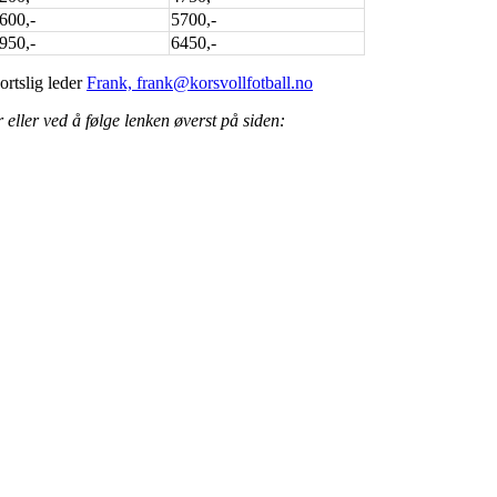
600,-
5700,-
950,-
6450,-
rtslig leder
Frank, frank@korsvollfotball.no
eller ved å følge lenken øverst på siden: