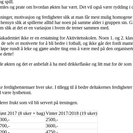
g spill.
samles og prate om hvordan økten har vært. Det vil også være rydding i 
ninger, motivasjon og ferdigheter slik at man får mest mulig homogene 
le hensyn slik at spillerne alltid har noen på samme alder i gruppen sin. 
tem slik at det er en variasjon i hvem de trener sammen med.
kademiet ikke er en erstatning for Aktivitetsskolen. Noen 1. og 2. klas
t de selv er motiverte for å bli bedre i fotball, og ikke går der fordi mam
il løpe rundt å leke og gjøre andre ting enn å være med på den organiserte
r dette!
 økten og det er anbefalt å ha med drikkeflaske og litt mat for de som 
e ferdighetstemaer hver uke. I tillegg til å bedre deltakernes ferdigheter
 være lystbetont.
erer frukt som vil bli servert på treningen.
øst 2017 (8 uker + bag)
Vinter 2017/2018 (19 uker)
300,-
2500,-
700,-
3600,-
200,-
4750,-