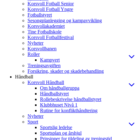
Korsvoll Fotball Senior
Korsvoll Fotball Yngre
Fotballstyret
Sesongplanlegging og kampavvikling
Korsvollakademiet
Tine Fotballskole
Korsvoll Fotballfestival
Nyheter
Korsvollbanen
Roller
Kampvert
Treningsavgiften
Forsikring, skader og skadebehandling
Håndball
Korsvoll Håndball
Om håndballgruppa
Håndballstyret
Rollebeskrivelse håndballstyret
Klubbhuset Nivå 1
Rutine for konflikthåndtering
Nyheter
Sport
Sportslig ledelse
Sportsplan og årshjul
Prinsipper for tildeling av treningstid