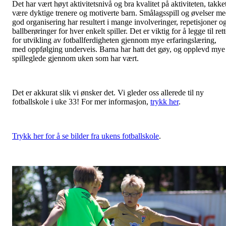
Det har vært høyt aktivitetsnivå og bra kvalitet på aktiviteten, takke
være dyktige trenere og motiverte barn. Smålagsspill og øvelser m
god organisering har resultert i mange involveringer, repetisjoner o
ballberøringer for hver enkelt spiller. Det er viktig for å legge til ret
for utvikling av fotballferdigheten gjennom mye erfaringslæring,
med oppfølging underveis. Barna har hatt det gøy, og opplevd mye
spilleglede gjennom uken som har vært.
Det er akkurat slik vi ønsker det. Vi gleder oss allerede til ny
fotballskole i uke 33! For mer informasjon,
trykk her
.
Trykk her for å se bilder fra ukens fotballskole
.