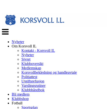
Veksle
navigasjon
Nyheter
Om Korsvoll IL
Kontakt - Korsvoll IL
Nyheter
Styret
Klubboversikt
Medlemskap
Korsvollbekledning og handleavtale
Politiattest
Utgiftsrefusjon
Varslingsrutiner
Klubbhåndbok
Bli medlem
Klubbshop
Fotball
Sportsplan