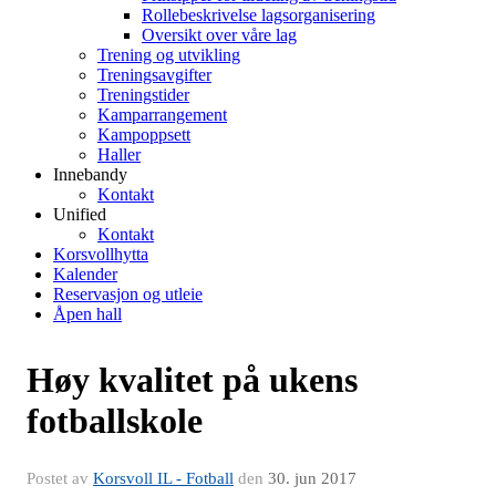
Rollebeskrivelse lagsorganisering
Oversikt over våre lag
Trening og utvikling
Treningsavgifter
Treningstider
Kamparrangement
Kampoppsett
Haller
Innebandy
Kontakt
Unified
Kontakt
Korsvollhytta
Kalender
Reservasjon og utleie
Åpen hall
Høy kvalitet på ukens
fotballskole
Postet av
Korsvoll IL - Fotball
den
30. jun 2017