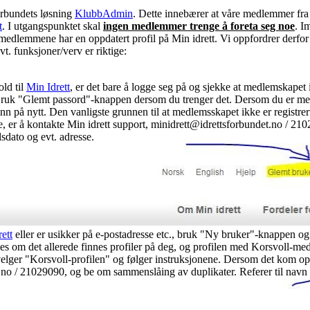
forbundets løsning
KlubbAdmin
. Dette innebærer at våre medlemmer fra 1
t
. I utgangspunktet skal
ingen medlemmer trenge å foreta seg noe
. I
medlemmene har en oppdatert profil på Min idrett. Vi oppfordrer derfor
vt. funksjoner/verv er riktige:
old til
Min Idrett
, er det bare å logge seg på og sjekke at medlemskapet i 
Bruk "Glemt passord"-knappen dersom du trenger det. Dersom du er m
n på nytt. Den vanligste grunnen til at medlemsskapet ikke er registrert,
øre, er å kontakte Min idrett support, minidrett@idrettsforbundet.no / 
lsdato og evt. adresse.
ett
eller er usikker på e-postadresse etc., bruk "Ny bruker"-knappen og f
kkes om det allerede finnes profiler på deg, og profilen med Korsvol
velger "Korsvoll-profilen" og følger instruksjonene. Dersom det kom opp
.no / 21029090, og be om sammenslåing av duplikater. Referer til navn 