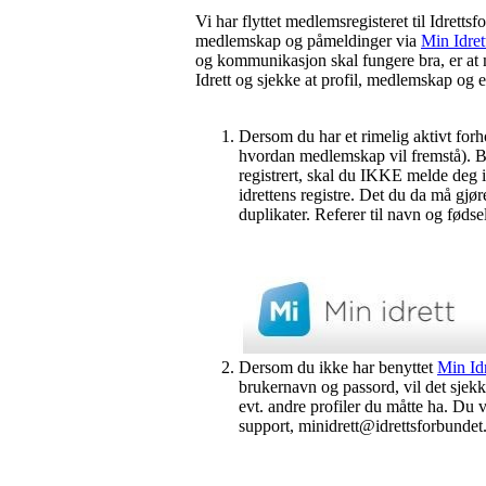
Vi har flyttet medlemsregisteret til Idretts
medlemskap og påmeldinger via
Min Idret
og kommunikasjon skal fungere bra, er at 
Idrett og sjekke at profil, medlemskap og e
Dersom du har et rimelig aktivt forh
hvordan medlemskap vil fremstå). 
registrert, skal du IKKE melde deg in
idrettens registre. Det du da må gj
duplikater. Referer til navn og fødse
Dersom du ikke har benyttet
Min Idr
brukernavn og passord, vil det sje
evt. andre profiler du måtte ha. Du 
support, minidrett@idrettsforbundet