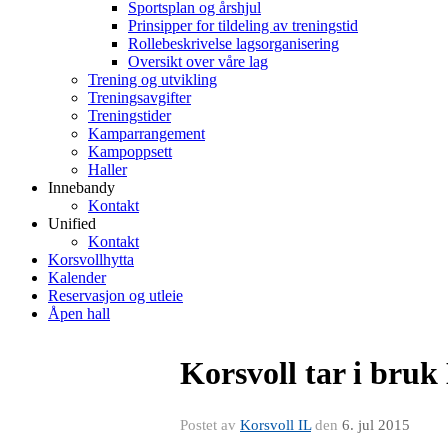
Sportsplan og årshjul
Prinsipper for tildeling av treningstid
Rollebeskrivelse lagsorganisering
Oversikt over våre lag
Trening og utvikling
Treningsavgifter
Treningstider
Kamparrangement
Kampoppsett
Haller
Innebandy
Kontakt
Unified
Kontakt
Korsvollhytta
Kalender
Reservasjon og utleie
Åpen hall
Korsvoll tar i bruk
Postet av
Korsvoll IL
den
6. jul 2015