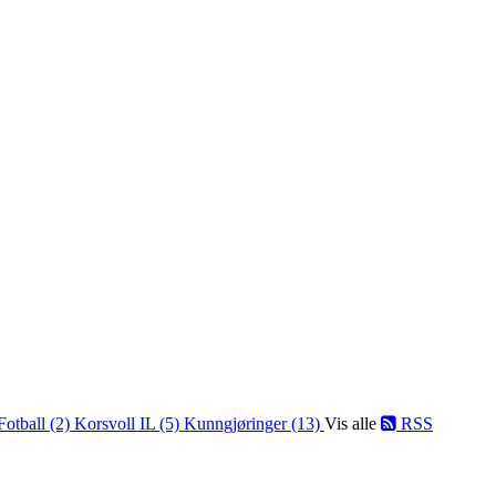
Fotball (2)
Korsvoll IL (5)
Kunngjøringer (13)
Vis alle
RSS