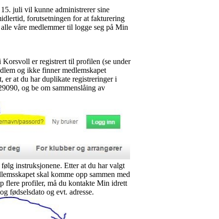
5. juli vil kunne administrerer sine
midlertid, forutsetningen for at fakturering
 alle våre medlemmer til logge seg på Min
Korsvoll er registrert til profilen (se under
edlem og ikke finner medlemskapet
 er at du har duplikate registreringer i
21029090, og be om sammenslåing av
ølg instruksjonene. Etter at du har valgt
l-medlemsskapet skal komme opp sammen med
 flere profiler, må du kontakte Min idrett
og fødselsdato og evt. adresse.