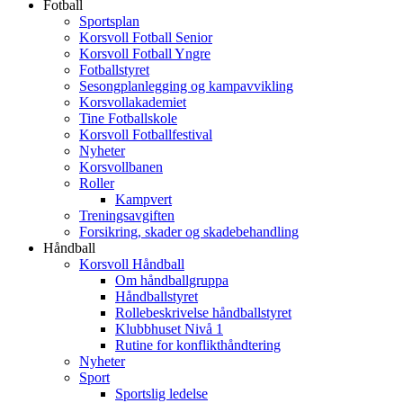
Fotball
Sportsplan
Korsvoll Fotball Senior
Korsvoll Fotball Yngre
Fotballstyret
Sesongplanlegging og kampavvikling
Korsvollakademiet
Tine Fotballskole
Korsvoll Fotballfestival
Nyheter
Korsvollbanen
Roller
Kampvert
Treningsavgiften
Forsikring, skader og skadebehandling
Håndball
Korsvoll Håndball
Om håndballgruppa
Håndballstyret
Rollebeskrivelse håndballstyret
Klubbhuset Nivå 1
Rutine for konflikthåndtering
Nyheter
Sport
Sportslig ledelse