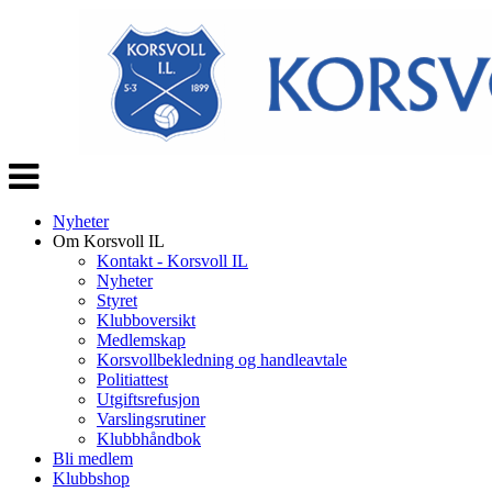
Veksle
navigasjon
Nyheter
Om Korsvoll IL
Kontakt - Korsvoll IL
Nyheter
Styret
Klubboversikt
Medlemskap
Korsvollbekledning og handleavtale
Politiattest
Utgiftsrefusjon
Varslingsrutiner
Klubbhåndbok
Bli medlem
Klubbshop