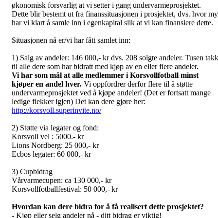
økonomisk forsvarlig at vi setter i gang undervarmeprosjektet.
Dette blir bestemt ut fra finanssituasjonen i prosjektet, dvs. hvor m
har vi klart å samle inn i egenkapital slik at vi kan finansiere dette.
Situasjonen nå er/vi har fått samlet inn:
1) Salg av andeler: 146 000,- kr dvs. 208 solgte andeler. Tusen tak
til alle dere som har bidratt med kjøp av en eller flere andeler.
Vi har som mål at alle medlemmer i Korsvollfotball minst
kjøper en andel hver.
Vi oppfordrer derfor flere til å støtte
undervarmeprosjektet ved å kjøpe andeler! (Det er fortsatt mange
ledige flekker igjen) Det kan dere gjøre her:
http://korsvoll.superinvite.no/
2) Støtte via legater og fond:
Korsvoll vel : 5000.- kr
Lions Nordberg: 25 000,- kr
Ecbos legater: 60 000,- kr
3) Cupbidrag
Vårvarmecupen: ca 130 000,- kr
Korsvollfotballfestival: 50 000,- kr
Hvordan kan dere bidra for å få realisert dette prosjektet?
- Kjøp eller selg andeler nå - ditt bidrag er viktig!