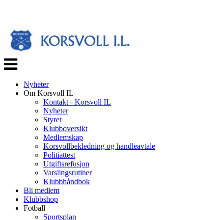
Veksle
navigasjon
Nyheter
Om Korsvoll IL
Kontakt - Korsvoll IL
Nyheter
Styret
Klubboversikt
Medlemskap
Korsvollbekledning og handleavtale
Politiattest
Utgiftsrefusjon
Varslingsrutiner
Klubbhåndbok
Bli medlem
Klubbshop
Fotball
Sportsplan