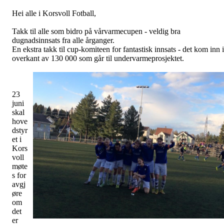
Hei alle i Korsvoll Fotball,
Takk til alle som bidro på vårvarmecupen - veldig bra
dugnadsinnsats fra alle årganger.
En ekstra takk til cup-komiteen for fantastisk innsats - det kom inn i
overkant av 130 000 som går til undervarmeprosjektet.
23
juni
skal
hove
dstyr
et i
Kors
voll
møte
s for
avgj
øre
om
det
er