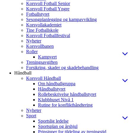
Korsvoll Fotball Senior
Korsvoll Fotball Yngre
Fotballstyret
Sesongplanlegging og kampavvikling
Korsvollakademiet
Tine Fotballskole
Korsvoll Fotballfestival
Nyheter
Korsvollbanen
Roller
Kampvert
Treningsavgiften
Forsikring, skader og skadebehandling
Håndball
Korsvoll Håndball
Om håndballgruppa
Håndballstyret
Rollebeskrivelse håndballstyret
Klubbhuset Nivå 1
Rutine for konflikthåndtering
Nyheter
Sport
Sportslig ledelse
Sportsplan og årshjul
Prinsipper for tildeling av treningstid