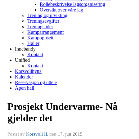
Rollebeskrivelse lagsorganisering
Oversikt over våre lag
Trening og utvikling
Treningsavgifter
Treningstider
Kamparrangement
Kampoppsett
Haller
Innebandy
Kontakt
Unified
Kontakt
Korsvollhytta
Kalender
Reservasjon og utleie
Åpen hall
Prosjekt Undervarme- Nå
gjelder det
Postet av
Korsvoll IL
den
17. jun 2015