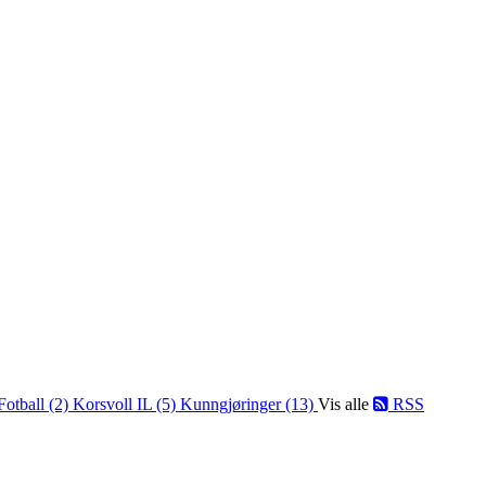
Fotball (2)
Korsvoll IL (5)
Kunngjøringer (13)
Vis alle
RSS