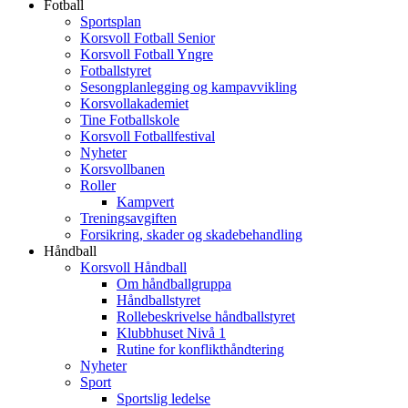
Fotball
Sportsplan
Korsvoll Fotball Senior
Korsvoll Fotball Yngre
Fotballstyret
Sesongplanlegging og kampavvikling
Korsvollakademiet
Tine Fotballskole
Korsvoll Fotballfestival
Nyheter
Korsvollbanen
Roller
Kampvert
Treningsavgiften
Forsikring, skader og skadebehandling
Håndball
Korsvoll Håndball
Om håndballgruppa
Håndballstyret
Rollebeskrivelse håndballstyret
Klubbhuset Nivå 1
Rutine for konflikthåndtering
Nyheter
Sport
Sportslig ledelse