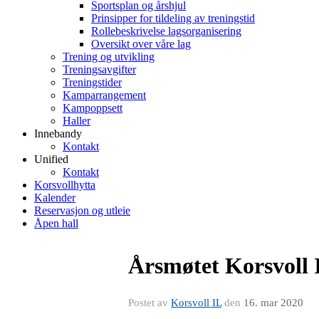
Sportsplan og årshjul
Prinsipper for tildeling av treningstid
Rollebeskrivelse lagsorganisering
Oversikt over våre lag
Trening og utvikling
Treningsavgifter
Treningstider
Kamparrangement
Kampoppsett
Haller
Innebandy
Kontakt
Unified
Kontakt
Korsvollhytta
Kalender
Reservasjon og utleie
Åpen hall
Årsmøtet Korsvoll I
Postet av
Korsvoll IL
den
16. mar 2020