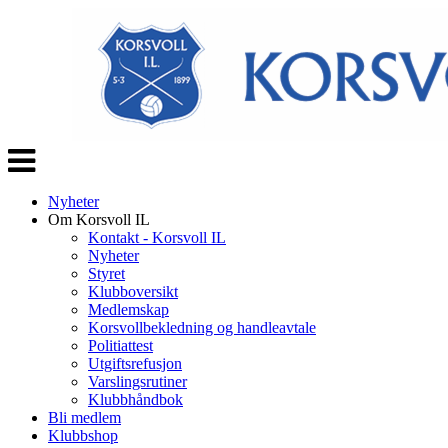
Veksle
navigasjon
Nyheter
Om Korsvoll IL
Kontakt - Korsvoll IL
Nyheter
Styret
Klubboversikt
Medlemskap
Korsvollbekledning og handleavtale
Politiattest
Utgiftsrefusjon
Varslingsrutiner
Klubbhåndbok
Bli medlem
Klubbshop