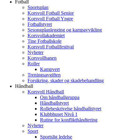
Fotball
Sportsplan
Korsvoll Fotball Senior
Korsvoll Fotball Yngre
Fotballstyret
Sesongplanlegging og kampavvikling
Korsvollakademiet
Tine Fotballskole
Korsvoll Fotballfestival
Nyheter
Korsvollbanen
Roller
Kampvert
Treningsavgiften
Forsikring, skader og skadebehandling
Håndball
Korsvoll Håndball
Om håndballgruppa
Håndballstyret
Rollebeskrivelse håndballstyret
Klubbhuset Nivå 1
Rutine for konflikthåndtering
Nyheter
Sport
Sportslig ledelse