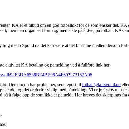
venter. KA er et tilbud om en god fotballøkt for de som ønsker det. KA 
asert, men i en organisert form og med sikte på å øve, på fotball. KAs am
følg med i Spond da det kan være at det blir inne i hallen dersom forh
te aktivitet KA betaling og påmelding ved å fullføre link her;
es/korsvoll/92E3DA6536BE4BE98A4F603273157A96
ørt. Dersom du har problemer, send epost til
fotball@korsvollil.no
elle
ørste økt, og det er derfor viktig med påmelding. Vi er jo Oslos minste a
tid på å følge opp de som ikke er påmeldt. Her kreves det skjerpings fra o
s.
amme: