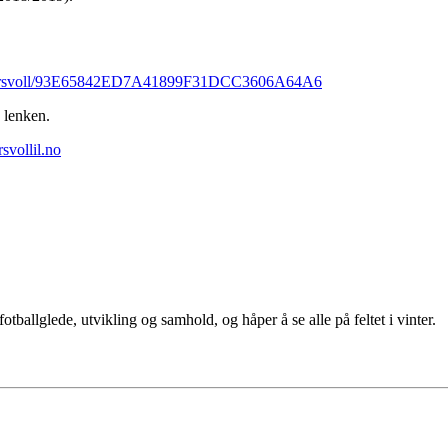
es/korsvoll/93E65842ED7A41899F31DCC3606A64A6
a lenken.
svollil.no
ballglede, utvikling og samhold, og håper å se alle på feltet i vinter.