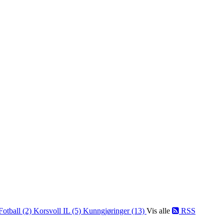
Fotball (2)
Korsvoll IL (5)
Kunngjøringer (13)
Vis alle
RSS