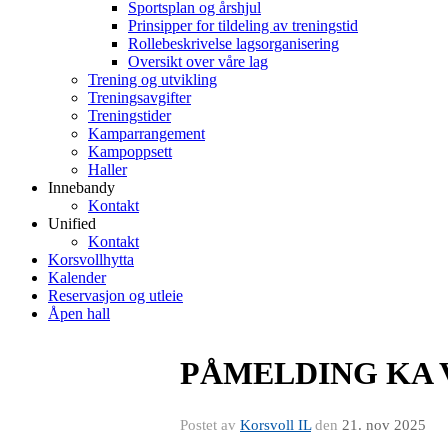
Sportsplan og årshjul
Prinsipper for tildeling av treningstid
Rollebeskrivelse lagsorganisering
Oversikt over våre lag
Trening og utvikling
Treningsavgifter
Treningstider
Kamparrangement
Kampoppsett
Haller
Innebandy
Kontakt
Unified
Kontakt
Korsvollhytta
Kalender
Reservasjon og utleie
Åpen hall
PÅMELDING KA V
Postet av
Korsvoll IL
den
21. nov 2025