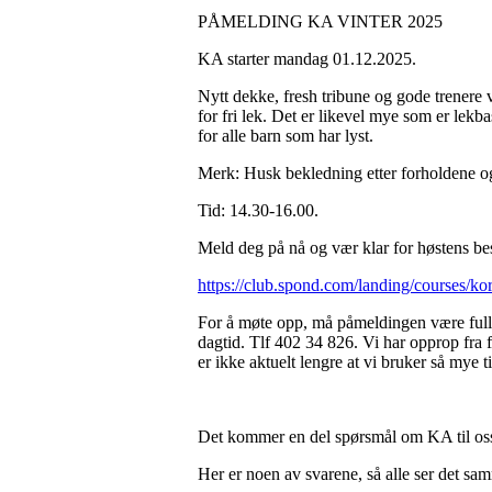
PÅMELDING KA VINTER 2025
KA starter mandag 01.12.2025.
Nytt dekke, fresh tribune og gode trenere 
for fri lek. Det er likevel mye som er lekb
for alle barn som har lyst.
Merk: Husk bekledning etter forholdene og 
Tid: 14.30-16.00.
Meld deg på nå og vær klar for høstens bes
https://club.spond.com/landing/cours
For å møte opp, må påmeldingen være fullf
dagtid. Tlf 402 34 826. Vi har opprop fra f
er ikke aktuelt lengre at vi bruker så mye 
Det kommer en del spørsmål om KA til os
Her er noen av svarene, så alle ser det s