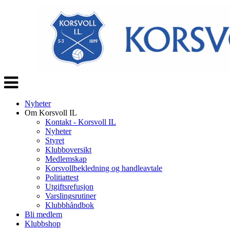
Veksle
navigasjon
Nyheter
Om Korsvoll IL
Kontakt - Korsvoll IL
Nyheter
Styret
Klubboversikt
Medlemskap
Korsvollbekledning og handleavtale
Politiattest
Utgiftsrefusjon
Varslingsrutiner
Klubbhåndbok
Bli medlem
Klubbshop