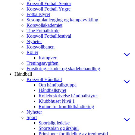
Korsvoll Fotball Senior
Korsvoll Fotball Yngre
Fotballstyret
Sesongplanlegging og kampavvikling
Korsvollakademiet
Tine Fotballskole
Korsvoll Fotballfestival
Nyheter
Korsvollbanen
Roller
Kampvert
Treningsavgiften
Forsikring, skader og skadebehandling
Håndball
Korsvoll Håndball
Om håndballgruppa
Håndballstyret
Rollebeskrivelse håndballstyret
Klubbhuset Nivå 1
Rutine for konflikthåndtering
Nyheter
Sport
Sportslig ledelse
Sportsplan og årshjul
Prinsipper for tildeling av treningstid