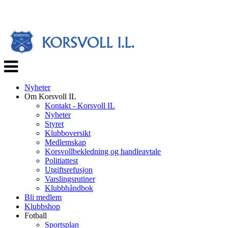
Veksle
navigasjon
Nyheter
Om Korsvoll IL
Kontakt - Korsvoll IL
Nyheter
Styret
Klubboversikt
Medlemskap
Korsvollbekledning og handleavtale
Politiattest
Utgiftsrefusjon
Varslingsrutiner
Klubbhåndbok
Bli medlem
Klubbshop
Fotball
Sportsplan