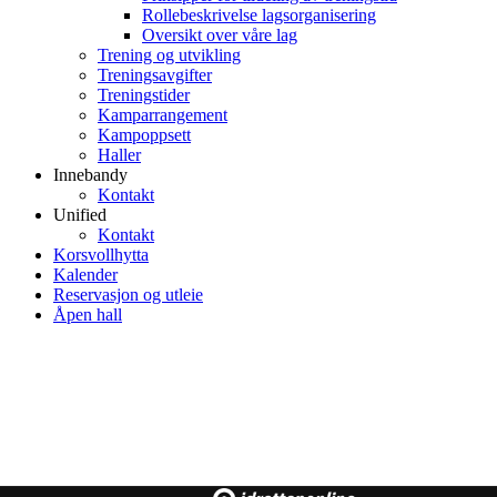
Rollebeskrivelse lagsorganisering
Oversikt over våre lag
Trening og utvikling
Treningsavgifter
Treningstider
Kamparrangement
Kampoppsett
Haller
Innebandy
Kontakt
Unified
Kontakt
Korsvollhytta
Kalender
Reservasjon og utleie
Åpen hall