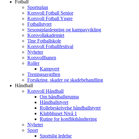
Fotball
Sportsplan
Korsvoll Fotball Senior
Korsvoll Fotball Yngre
Fotballstyret
Sesongplanlegging og kampavvikling
Korsvollakademiet
Tine Fotballskole
Korsvoll Fotballfestival
Nyheter
Korsvollbanen
Roller
Kampvert
Treningsavgiften
Forsikring, skader og skadebehandling
Håndball
Korsvoll Håndball
Om håndballgruppa
Håndballstyret
Rollebeskrivelse håndballstyret
Klubbhuset Nivå 1
Rutine for konflikthåndtering
Nyheter
Sport
Sportslig ledelse