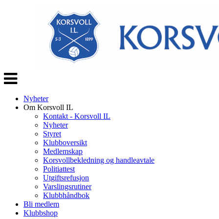
Veksle
navigasjon
Nyheter
Om Korsvoll IL
Kontakt - Korsvoll IL
Nyheter
Styret
Klubboversikt
Medlemskap
Korsvollbekledning og handleavtale
Politiattest
Utgiftsrefusjon
Varslingsrutiner
Klubbhåndbok
Bli medlem
Klubbshop