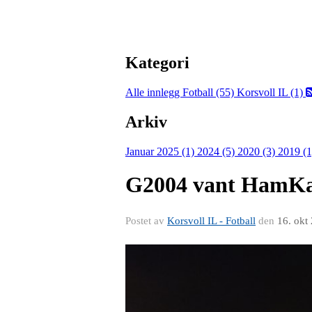
Kategori
Alle innlegg
Fotball (55)
Korsvoll IL (1)
Arkiv
Januar 2025 (1)
2024 (5)
2020 (3)
2019 (
G2004 vant HamKa
Postet av
Korsvoll IL - Fotball
den
16. okt