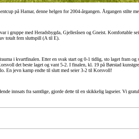
entcup på Hamar, denne helgen for 2004-årgangen. Årgangen stilte med 
l var i gruppe med Heradsbygda, Gjelleråsen og Gneist. Komfortable sei
 totalt fem sluttspill (A til E).
uma i kvartfinalen. Etter en svak start og 0-1 tidlig, sto laget fram og s
rsvoll det beste laget og vant 5-2. I finalen, kl. 19 på Børstad kunstgr
o. En jevn kamp endte til slutt med seier 3-2 til Korsvoll!
nde innsats fra samtlige, gjorde dette til en skikkelig lagseier. Vi gratul