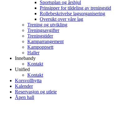
Sportsplan og årshjul
Prinsipper for tildeling av treningstid
Rollebeskrivelse lagsorganisering
Oversikt over våre lag
Trening og utvikling
Treningsavgifter
Treningstider
Kamparrangement
Kampoppsett
Haller
Innebandy
Kontakt
Unified
Kontakt
Korsvollhytta
Kalender
Reservasjon og utleie
Åpen hall