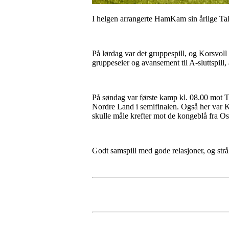
I helgen arrangerte HamKam sin årlige Tal
På lørdag var det gruppespill, og Korsvol
gruppeseier og avansement til A-sluttspill, av
På søndag var første kamp kl. 08.00 mot Tra
Nordre Land i semifinalen. Også her var Ko
skulle måle krefter mot de kongeblå fra Osl
Godt samspill med gode relasjoner, og stråle