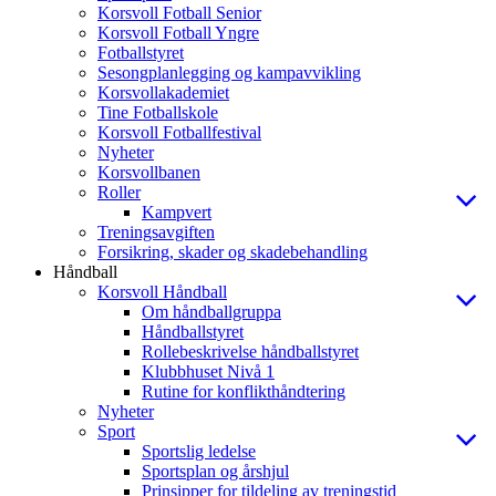
Korsvoll Fotball Senior
Korsvoll Fotball Yngre
Fotballstyret
Sesongplanlegging og kampavvikling
Korsvollakademiet
Tine Fotballskole
Korsvoll Fotballfestival
Nyheter
Korsvollbanen
Roller
Kampvert
Treningsavgiften
Forsikring, skader og skadebehandling
Håndball
Korsvoll Håndball
Om håndballgruppa
Håndballstyret
Rollebeskrivelse håndballstyret
Klubbhuset Nivå 1
Rutine for konflikthåndtering
Nyheter
Sport
Sportslig ledelse
Sportsplan og årshjul
Prinsipper for tildeling av treningstid