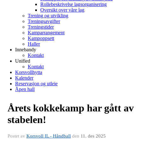
Rollebeskrivelse lagsorganisering
Oversikt over våre lag
Trening og utvikling
Treningsavgifter
Treningstider
Kamparrangement
Kampoppsett
Haller
Innebandy
Kontakt
Unified
Kontakt
Korsvollhytta
Kalender
Reservasjon og utleie
Åpen hall
Årets kokkekamp har gått av
stabelen!
Postet av
Korsvoll IL - Håndball
den
11. des 2025