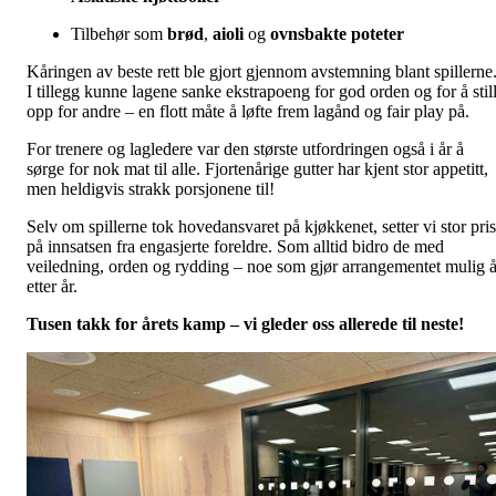
Tilbehør som
brød
,
aioli
og
ovnsbakte poteter
Kåringen av beste rett ble gjort gjennom avstemning blant spillerne
I tillegg kunne lagene sanke ekstrapoeng for god orden og for å stil
opp for andre – en flott måte å løfte frem lagånd og fair play på.
For trenere og lagledere var den største utfordringen også i år å
sørge for nok mat til alle. Fjortenårige gutter har kjent stor appetitt,
men heldigvis strakk porsjonene til!
Selv om spillerne tok hovedansvaret på kjøkkenet, setter vi stor pris
på innsatsen fra engasjerte foreldre. Som alltid bidro de med
veiledning, orden og rydding – noe som gjør arrangementet mulig å
etter år.
Tusen takk for årets kamp – vi gleder oss allerede til neste!