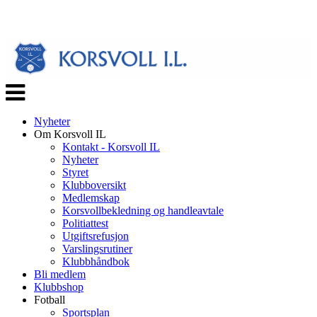
Veksle
navigasjon
Nyheter
Om Korsvoll IL
Kontakt - Korsvoll IL
Nyheter
Styret
Klubboversikt
Medlemskap
Korsvollbekledning og handleavtale
Politiattest
Utgiftsrefusjon
Varslingsrutiner
Klubbhåndbok
Bli medlem
Klubbshop
Fotball
Sportsplan