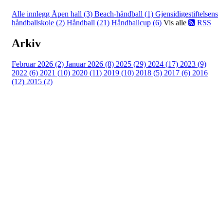
Alle innlegg
Åpen hall (3)
Beach-håndball (1)
Gjensidigestiftelsens
håndballskole (2)
Håndball (21)
Håndballcup (6)
Vis alle
RSS
Arkiv
Februar 2026 (2)
Januar 2026 (8)
2025 (29)
2024 (17)
2023 (9)
2022 (6)
2021 (10)
2020 (11)
2019 (10)
2018 (5)
2017 (6)
2016
(12)
2015 (2)