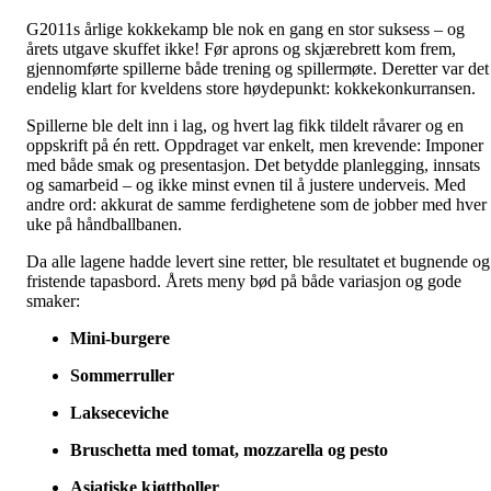
G2011s årlige kokkekamp ble nok en gang en stor suksess – og
årets utgave skuffet ikke! Før aprons og skjærebrett kom frem,
gjennomførte spillerne både trening og spillermøte. Deretter var det
endelig klart for kveldens store høydepunkt: kokkekonkurransen.
Spillerne ble delt inn i lag, og hvert lag fikk tildelt råvarer og en
oppskrift på én rett. Oppdraget var enkelt, men krevende: Imponer
med både smak og presentasjon. Det betydde planlegging, innsats
og samarbeid – og ikke minst evnen til å justere underveis. Med
andre ord: akkurat de samme ferdighetene som de jobber med hver
uke på håndballbanen.
Da alle lagene hadde levert sine retter, ble resultatet et bugnende og
fristende tapasbord. Årets meny bød på både variasjon og gode
smaker:
Mini-burgere
Sommerruller
Lakseceviche
Bruschetta med tomat, mozzarella og pesto
Asiatiske kjøttboller