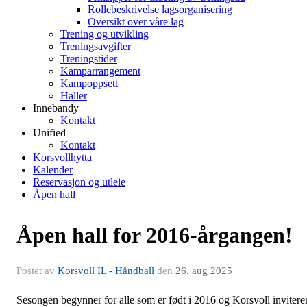
Rollebeskrivelse lagsorganisering
Oversikt over våre lag
Trening og utvikling
Treningsavgifter
Treningstider
Kamparrangement
Kampoppsett
Haller
Innebandy
Kontakt
Unified
Kontakt
Korsvollhytta
Kalender
Reservasjon og utleie
Åpen hall
Åpen hall for 2016-årgangen!
Postet av
Korsvoll IL - Håndball
den
26. aug 2025
Sesongen begynner for alle som er født i 2016 og Korsvoll invitere