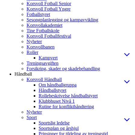
Korsvoll Fotball Senior
Korsvoll Fotball Yngre
Fotballstyret
Sesongplanlegging og kampavvikling
Korsvollakademiet
Tine Fotballskole
Korsvoll Fotballfestival
Nyheter
Korsvollbanen
Roller
Kampvert
Treningsavgiften
Forsikring, skader og skadebehandling
Håndball
Korsvoll Håndball
Om håndballgruppa
Håndballstyret
Rollebeskrivelse håndballstyret
Klubbhuset Nivå 1
Rutine for konflikthåndtering
Nyheter
Sport
Sportslig ledelse
Sportsplan og årshjul
Prinsipper for tildeling av treningstid