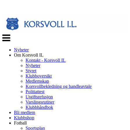
Veksle
navigasjon
Nyheter
Om Korsvoll IL
Kontakt - Korsvoll IL
Nyheter
Styret
Klubboversikt
Medlemskap
Korsvollbekledning og handleavtale
Politiattest
Utgiftsrefusjon
Varslingsrutiner
Klubbhåndbok
Bli medlem
Klubbshop
Fotball
Sportsplan