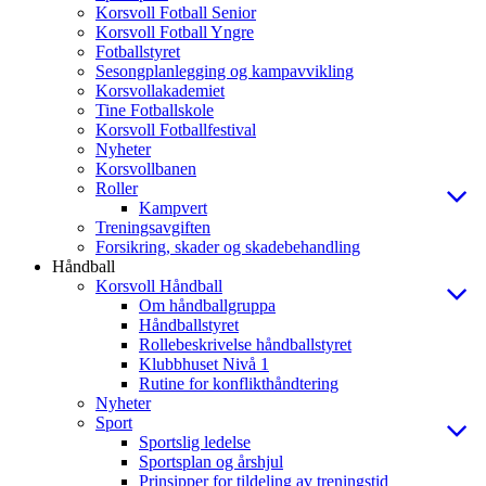
Korsvoll Fotball Senior
Korsvoll Fotball Yngre
Fotballstyret
Sesongplanlegging og kampavvikling
Korsvollakademiet
Tine Fotballskole
Korsvoll Fotballfestival
Nyheter
Korsvollbanen
Roller
Kampvert
Treningsavgiften
Forsikring, skader og skadebehandling
Håndball
Korsvoll Håndball
Om håndballgruppa
Håndballstyret
Rollebeskrivelse håndballstyret
Klubbhuset Nivå 1
Rutine for konflikthåndtering
Nyheter
Sport
Sportslig ledelse
Sportsplan og årshjul
Prinsipper for tildeling av treningstid