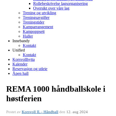
Rollebeskrivelse lagsorganisering
Oversikt over våre lag
Trening og utvikling
Treningsavgifter
Treningstider
Kamparrangement
Kampoppsett
Haller
Innebandy
Kontakt
Unified
Kontakt
Korsvollhytta
Kalender
Reservasjon og utleie
Åpen hall
REMA 1000 håndballskole i
høstferien
Postet av
Korsvoll IL - Håndball
den
12. aug 2024