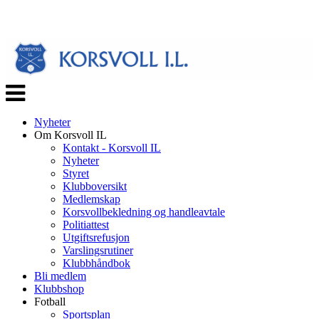
Veksle
navigasjon
Nyheter
Om Korsvoll IL
Kontakt - Korsvoll IL
Nyheter
Styret
Klubboversikt
Medlemskap
Korsvollbekledning og handleavtale
Politiattest
Utgiftsrefusjon
Varslingsrutiner
Klubbhåndbok
Bli medlem
Klubbshop
Fotball
Sportsplan