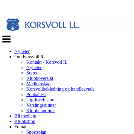
Veksle
navigasjon
Nyheter
Om Korsvoll IL
Kontakt - Korsvoll IL
Nyheter
Styret
Klubboversikt
Medlemskap
Korsvollbekledning og handleavtale
Politiattest
Utgiftsrefusjon
Varslingsrutiner
Klubbhåndbok
Bli medlem
Klubbshop
Fotball
Sportsplan