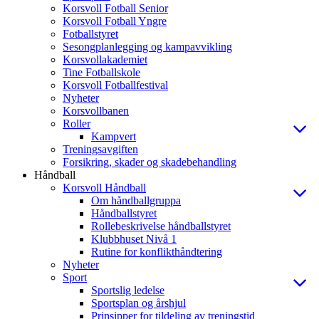
Korsvoll Fotball Senior
Korsvoll Fotball Yngre
Fotballstyret
Sesongplanlegging og kampavvikling
Korsvollakademiet
Tine Fotballskole
Korsvoll Fotballfestival
Nyheter
Korsvollbanen
Roller
Kampvert
Treningsavgiften
Forsikring, skader og skadebehandling
Håndball
Korsvoll Håndball
Om håndballgruppa
Håndballstyret
Rollebeskrivelse håndballstyret
Klubbhuset Nivå 1
Rutine for konflikthåndtering
Nyheter
Sport
Sportslig ledelse
Sportsplan og årshjul
Prinsipper for tildeling av treningstid