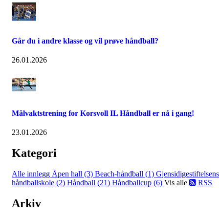
Går du i andre klasse og vil prøve håndball?
26.01.2026
Målvaktstrening for Korsvoll IL Håndball er nå i gang!
23.01.2026
Kategori
Alle innlegg
Åpen hall (3)
Beach-håndball (1)
Gjensidigestiftelsens
håndballskole (2)
Håndball (21)
Håndballcup (6)
Vis alle
RSS
Arkiv