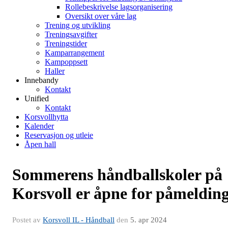
Rollebeskrivelse lagsorganisering
Oversikt over våre lag
Trening og utvikling
Treningsavgifter
Treningstider
Kamparrangement
Kampoppsett
Haller
Innebandy
Kontakt
Unified
Kontakt
Korsvollhytta
Kalender
Reservasjon og utleie
Åpen hall
Sommerens håndballskoler på
Korsvoll er åpne for påmeldin
Postet av
Korsvoll IL - Håndball
den
5. apr 2024