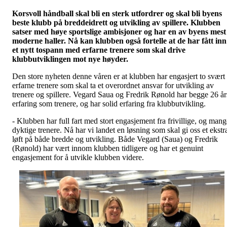
Korsvoll håndball skal bli en sterk utfordrer og skal bli byens
beste klubb på breddeidrett og utvikling av spillere. Klubben
satser med høye sportslige ambisjoner og har en av byens mest
moderne haller. Nå kan klubben også fortelle at de har fått inn
et nytt tospann med erfarne trenere som skal drive
klubbutviklingen mot nye høyder.
Den store nyheten denne våren er at klubben har engasjert to svært
erfarne trenere som skal ta et overordnet ansvar for utvikling av
trenere og spillere. Vegard Saua og Fredrik Rønold har begge 26 år
erfaring som trenere, og har solid erfaring fra klubbutvikling.
- Klubben har full fart med stort engasjement fra frivillige, og mang
dyktige trenere. Nå har vi landet en løsning som skal gi oss et ekstr
løft på både bredde og utvikling. Både Vegard (Saua) og Fredrik
(Rønold) har vært innom klubben tidligere og har et genuint
engasjement for å utvikle klubben videre.