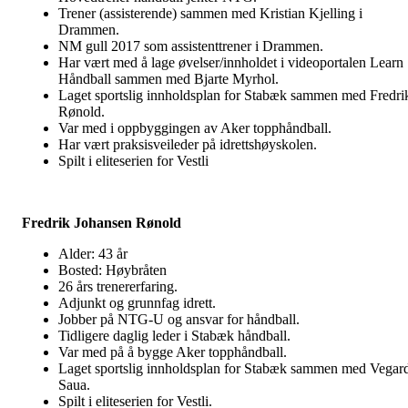
Trener (assisterende) sammen med Kristian Kjelling i
Drammen.
NM gull 2017 som assistenttrener i Drammen.
Har vært med å lage øvelser/innholdet i videoportalen Learn
Håndball sammen med Bjarte Myrhol.
Laget sportslig innholdsplan for Stabæk sammen med Fredri
Rønold.
Var med i oppbyggingen av Aker topphåndball.
Har vært praksisveileder på idrettshøyskolen.
Spilt i eliteserien for Vestli
Fredrik Johansen Rønold
Alder: 43 år
Bosted: Høybråten
26 års trenererfaring.
Adjunkt og grunnfag idrett.
Jobber på NTG-U og ansvar for håndball.
Tidligere daglig leder i Stabæk håndball.
Var med på å bygge Aker topphåndball.
Laget sportslig innholdsplan for Stabæk sammen med Vegar
Saua.
Spilt i eliteserien for Vestli.