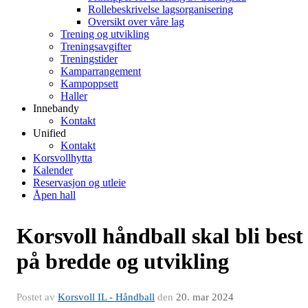
Rollebeskrivelse lagsorganisering
Oversikt over våre lag
Trening og utvikling
Treningsavgifter
Treningstider
Kamparrangement
Kampoppsett
Haller
Innebandy
Kontakt
Unified
Kontakt
Korsvollhytta
Kalender
Reservasjon og utleie
Åpen hall
Korsvoll håndball skal bli best
på bredde og utvikling
Postet av
Korsvoll IL - Håndball
den
20. mar 2024