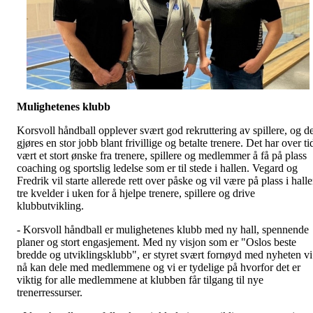
Mulighetenes klubb
Korsvoll håndball opplever svært god rekruttering av spillere, og de
gjøres en stor jobb blant frivillige og betalte trenere. Det har over ti
vært et stort ønske fra trenere, spillere og medlemmer å få på plass
coaching og sportslig ledelse som er til stede i hallen. Vegard og
Fredrik vil starte allerede rett over påske og vil være på plass i hall
tre kvelder i uken for å hjelpe trenere, spillere og drive
klubbutvikling.
- Korsvoll håndball er mulighetenes klubb med ny hall, spennende
planer og stort engasjement. Med ny visjon som er "Oslos beste
bredde og utviklingsklubb", er styret svært fornøyd med nyheten vi
nå kan dele med medlemmene og vi er tydelige på hvorfor det er
viktig for alle medlemmene at klubben får tilgang til nye
trenerressurser.