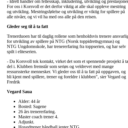
- Idrett handler om fellesskap, inkludering, utvikling og prestasjoner
For oss i Korsvoll er det derfor viktig at alle skal oppleve mestring
og utvikling. Mestringsfølelse og utvikling er viktig for spillere på
alle nivåer, og vi vil ha med oss alle på den reisen.
Gleder seg til å ta fatt
Trenerduoen har til daglig rollene som henholdsvis trenere ansvarli
for utvikling av spillere på NTG (Norsk toppidrettsgymnas) og
NTG Ungdomsskole, har trenererfaring fra toppserien, og har selv
spilt i eliteserien.
- Da Korsvoll tok kontakt, virket det som et spennende prosjekt å t
del i. Klubben fremstår som seriøs og veldrevet med mange
ressurssterke mennesker. Vi gleder oss til å ta fatt på oppgaven, og
bli kjent med spillere, trener og foreldre i klubben", sier Vegard og
Fredrik
Vegard Saua
Alder: 44 år
Bosted: Sagene
26 års trenererfaring.
Master coach trener 4.
Adjunkt.
Hovedtrener håndball jenter NTG.