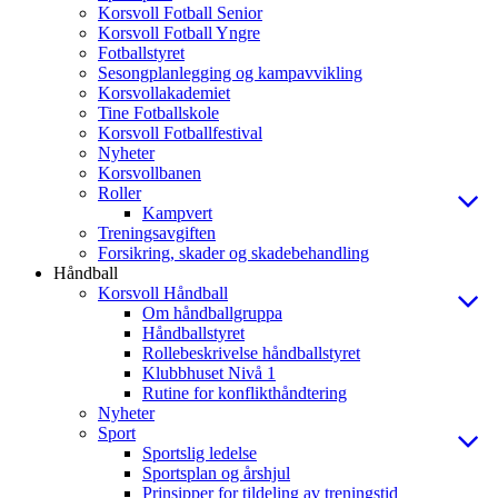
Korsvoll Fotball Senior
Korsvoll Fotball Yngre
Fotballstyret
Sesongplanlegging og kampavvikling
Korsvollakademiet
Tine Fotballskole
Korsvoll Fotballfestival
Nyheter
Korsvollbanen
Roller
Kampvert
Treningsavgiften
Forsikring, skader og skadebehandling
Håndball
Korsvoll Håndball
Om håndballgruppa
Håndballstyret
Rollebeskrivelse håndballstyret
Klubbhuset Nivå 1
Rutine for konflikthåndtering
Nyheter
Sport
Sportslig ledelse
Sportsplan og årshjul
Prinsipper for tildeling av treningstid