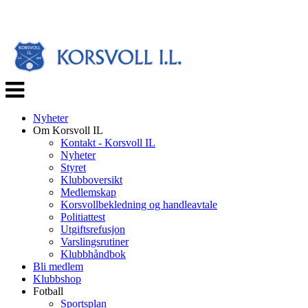
Veksle
navigasjon
Nyheter
Om Korsvoll IL
Kontakt - Korsvoll IL
Nyheter
Styret
Klubboversikt
Medlemskap
Korsvollbekledning og handleavtale
Politiattest
Utgiftsrefusjon
Varslingsrutiner
Klubbhåndbok
Bli medlem
Klubbshop
Fotball
Sportsplan