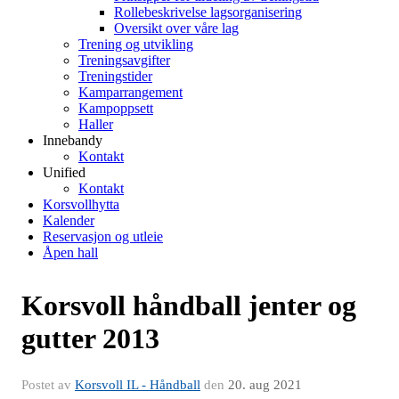
Rollebeskrivelse lagsorganisering
Oversikt over våre lag
Trening og utvikling
Treningsavgifter
Treningstider
Kamparrangement
Kampoppsett
Haller
Innebandy
Kontakt
Unified
Kontakt
Korsvollhytta
Kalender
Reservasjon og utleie
Åpen hall
Korsvoll håndball jenter og
gutter 2013
Postet av
Korsvoll IL - Håndball
den
20. aug 2021