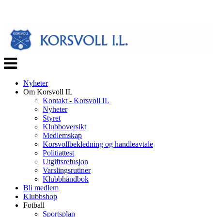
Veksle
navigasjon
Nyheter
Om Korsvoll IL
Kontakt - Korsvoll IL
Nyheter
Styret
Klubboversikt
Medlemskap
Korsvollbekledning og handleavtale
Politiattest
Utgiftsrefusjon
Varslingsrutiner
Klubbhåndbok
Bli medlem
Klubbshop
Fotball
Sportsplan