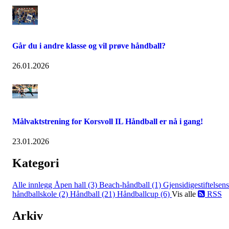
Går du i andre klasse og vil prøve håndball?
26.01.2026
Målvaktstrening for Korsvoll IL Håndball er nå i gang!
23.01.2026
Kategori
Alle innlegg
Åpen hall (3)
Beach-håndball (1)
Gjensidigestiftelsens
håndballskole (2)
Håndball (21)
Håndballcup (6)
Vis alle
RSS
Arkiv