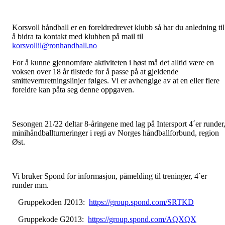
Korsvoll håndball er en foreldredrevet klubb så har du anledning til
å bidra ta kontakt med klubben på mail til
korsvollil@ronhandball.no
For å kunne gjennomføre aktiviteten i høst må det alltid være en
voksen over 18 år tilstede for å passe på at gjeldende
smittevernretningslinjer følges. Vi er avhengige av at en eller flere
foreldre kan påta seg denne oppgaven.
Sesongen 21/22 deltar 8-åringene med lag på Intersport 4´er runder
minihåndballturneringer i regi av Norges håndballforbund, region
Øst.
Vi bruker Spond for informasjon, påmelding til treninger, 4´er
runder mm.
Gruppekoden J2013:
https://group.spond.com/SRTKD
Gruppekode G2013:
https://group.spond.com/AQXQX