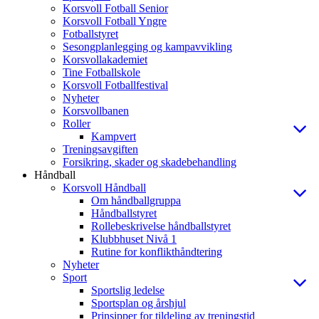
Korsvoll Fotball Senior
Korsvoll Fotball Yngre
Fotballstyret
Sesongplanlegging og kampavvikling
Korsvollakademiet
Tine Fotballskole
Korsvoll Fotballfestival
Nyheter
Korsvollbanen
Roller
Kampvert
Treningsavgiften
Forsikring, skader og skadebehandling
Håndball
Korsvoll Håndball
Om håndballgruppa
Håndballstyret
Rollebeskrivelse håndballstyret
Klubbhuset Nivå 1
Rutine for konflikthåndtering
Nyheter
Sport
Sportslig ledelse
Sportsplan og årshjul
Prinsipper for tildeling av treningstid