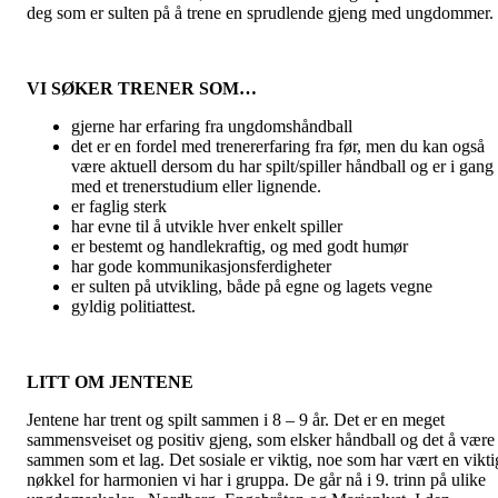
deg som er sulten på å trene en sprudlende gjeng med ungdommer.
VI SØKER TRENER SOM…
gjerne har erfaring fra ungdomshåndball
det er en fordel med trenererfaring fra før, men du kan også
være aktuell dersom du har spilt/spiller håndball og er i gang
med et trenerstudium eller lignende.
er faglig sterk
har evne til å utvikle hver enkelt spiller
er bestemt og handlekraftig, og med godt humør
har gode kommunikasjonsferdigheter
er sulten på utvikling, både på egne og lagets vegne
gyldig politiattest.
LITT OM JENTENE
Jentene har trent og spilt sammen i 8 – 9 år. Det er en meget
sammensveiset og positiv gjeng, som elsker håndball og det å være
sammen som et lag. Det sosiale er viktig, noe som har vært en vikti
nøkkel for harmonien vi har i gruppa. De går nå i 9. trinn på ulike