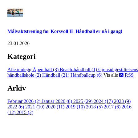
Målvaktstrening for Korsvoll IL Håndball er nå i gang!
23.01.2026
Kategori
Alle innlegg
Åpen hall (3)
Beach-håndball (1)
Gjensidigestiftelsens
håndballskole (2)
Håndball (21)
Håndballcup (6)
Vis alle
RSS
Arkiv
Februar 2026 (2)
Januar 2026 (8)
2025 (29)
2024 (17)
2023 (9)
2022 (6)
2021 (10)
2020 (11)
2019 (10)
2018 (5)
2017 (6)
2016
(12)
2015 (2)