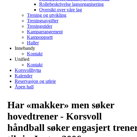
Rollebeskrivelse lagsorganisering
Oversikt over våre lag
Trening og utvikling
Treningsavgifter
Treningstider
Kamparrangement
Kampoppsett
Haller
Innebandy
Kontakt
Unified
Kontakt
Korsvollhytta
Kalender
Reservasjon og utleie
Åpen hall
Har «makker» men søker
hovedtrener - Korsvoll
håndball søker engasjert trene