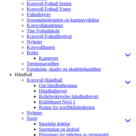
Korsvoll Fotball Senior
Korsvoll Fotball Yngre
Fotballstyret
Sesongplanlegging og kampavvikling
Korsvollakademiet
Tine Fotballskole
Korsvoll Fotballfestival
Nyheter
Korsvollbanen
Roller
Kampvert
Treningsavgiften
Forsikring, skader og skadebehandling
Håndball
Korsvoll Håndball
Om håndballgruppa
Håndballstyret
Rollebeskrivelse håndballstyret
Klubbhuset Nivå 1
Rutine for konflikthåndtering
Nyheter
Sport
Sportslig ledelse
Sportsplan og årshjul
Prinsipper for tildeling av treningstid