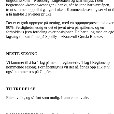
ungdomsskoler - Nordberg, Engebråten og Marienlyst. I den
begrensede «korona-sesongen» har vi, når hallene har vært åpen,
trent sammen opp til 4 ganger i uken. Kommende sesong ser vi ut ti
å få hall-tid 3 kvelder pr uke.
Det er et godt oppmøte på trening, med en oppmøteprosent på over
80%. Ferdighetsmessig er det et jevnt nivå på spillerne, og en
forholdsvis jevn fordeling over posisjoner. De har til og med en eg
lagsang du kan finne på Spotify – «Korsvoll Gørsla Rocks».
NESTE SESONG
Vi kommer til å ha 1 lag påmeldt i regionserie, 1 lag i Regioncup
kommende sesong. Forhåpentligvis vil det nå åpnes opp slik at vi
også kommer oss på Cup`er.
TILTREDELSE
Etter avtale, og så fort som mulig. Lønn etter avtale.