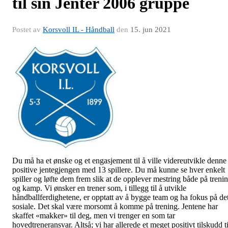
til sin Jenter 2006 gruppe
Postet av
Korsvoll IL - Håndball
den
15. jun 2021
Du må ha et ønske og et engasjement til å ville videreutvikle denne
positive jentegjengen med 13 spillere. Du må kunne se hver enkelt
spiller og løfte dem frem slik at de opplever mestring både på treni
og kamp. Vi ønsker en trener som, i tillegg til å utvikle
håndballferdighetene, er opptatt av å bygge team og ha fokus på de
sosiale. Det skal være morsomt å komme på trening. Jentene har
skaffet «makker» til deg, men vi trenger en som tar
hovedtreneransvar. Altså; vi har allerede et meget positivt tilskudd ti