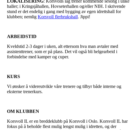
LOKALISERING
: Korsvolls lag trener kommende sesong i ulike
haller; i Kringsjåhallen, Hovseterhallen og/eller NIH. I skrivende
stund er det endelig i gang med bygging av egen idrettshall for
klubben; nemlig
Korsvoll flerbrukshall
. Jippi!
ARBEIDSTID
Kveldstid 2-3 dager i uken, alt ettersom hva man avtaler med
assistenttrener, som er på plass. Det vil også bli helgearbeid i
forbindelse med kamper og cuper.
KURS
Vi ønsker å videreutvikle våre trenere og tilbyr både interne og
eksterne trenerkurs.
OM KLUBBEN
Korsvoll IL er en breddeklubb på Korsvoll i Oslo. Korsvoll IL har
fokus på å beholde flest mulig lengst mulig i idretten, og der