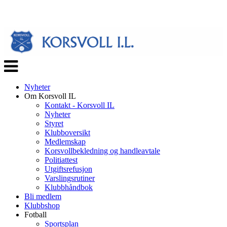
Veksle
navigasjon
Nyheter
Om Korsvoll IL
Kontakt - Korsvoll IL
Nyheter
Styret
Klubboversikt
Medlemskap
Korsvollbekledning og handleavtale
Politiattest
Utgiftsrefusjon
Varslingsrutiner
Klubbhåndbok
Bli medlem
Klubbshop
Fotball
Sportsplan