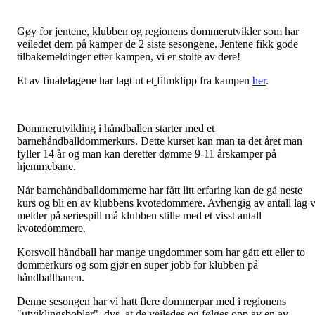
Gøy for jentene, klubben og regionens dommerutvikler som har
veiledet dem på kamper de 2 siste sesongene. Jentene fikk gode
tilbakemeldinger etter kampen, vi er stolte av dere!
Et av finalelagene har lagt ut et
filmklipp fra kampen
her
.
Dommerutvikling i håndballen starter med et
barnehåndballdommerkurs. Dette kurset kan man ta det året man
fyller 14 år og man kan deretter dømme 9-11 årskamper på
hjemmebane.
Når barnehåndballdommerne har fått litt erfaring kan de gå neste
kurs og bli en av klubbens kvotedommere. Avhengig av antall lag v
melder på seriespill må klubben stille med et visst antall
kvotedommere.
Korsvoll håndball har mange ungdommer som har gått ett eller to
dommerkurs og som gjør en super jobb for klubben på
håndballbanen.
Denne sesongen har vi hatt flere dommerpar med i regionens
"utviklingsbobler", dvs. at de veiledes og følges opp av en av