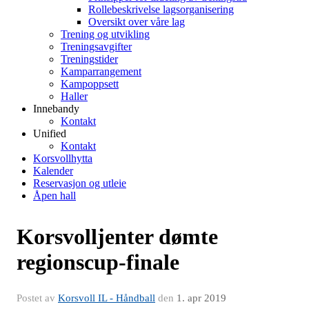
Rollebeskrivelse lagsorganisering
Oversikt over våre lag
Trening og utvikling
Treningsavgifter
Treningstider
Kamparrangement
Kampoppsett
Haller
Innebandy
Kontakt
Unified
Kontakt
Korsvollhytta
Kalender
Reservasjon og utleie
Åpen hall
Korsvolljenter dømte
regionscup-finale
Postet av
Korsvoll IL - Håndball
den
1. apr 2019