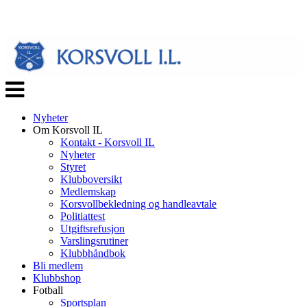
Veksle
navigasjon
Nyheter
Om Korsvoll IL
Kontakt - Korsvoll IL
Nyheter
Styret
Klubboversikt
Medlemskap
Korsvollbekledning og handleavtale
Politiattest
Utgiftsrefusjon
Varslingsrutiner
Klubbhåndbok
Bli medlem
Klubbshop
Fotball
Sportsplan