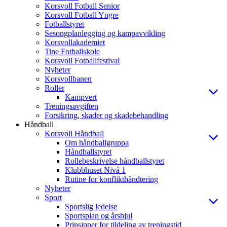
Korsvoll Fotball Senior
Korsvoll Fotball Yngre
Fotballstyret
Sesongplanlegging og kampavvikling
Korsvollakademiet
Tine Fotballskole
Korsvoll Fotballfestival
Nyheter
Korsvollbanen
Roller
Kampvert
Treningsavgiften
Forsikring, skader og skadebehandling
Håndball
Korsvoll Håndball
Om håndballgruppa
Håndballstyret
Rollebeskrivelse håndballstyret
Klubbhuset Nivå 1
Rutine for konflikthåndtering
Nyheter
Sport
Sportslig ledelse
Sportsplan og årshjul
Prinsipper for tildeling av treningstid