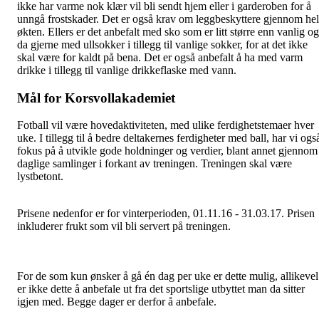
ikke har varme nok klær vil bli sendt hjem eller i garderoben for å
unngå frostskader. Det er også krav om leggbeskyttere gjennom he
økten. Ellers er det anbefalt med sko som er litt større enn vanlig og
da gjerne med ullsokker i tillegg til vanlige sokker, for at det ikke
skal være for kaldt på bena. Det er også anbefalt å ha med varm
drikke i tillegg til vanlige drikkeflaske med vann.
Mål for Korsvollakademiet
Fotball vil være hovedaktiviteten, med ulike ferdighetstemaer hver
uke. I tillegg til å bedre deltakernes ferdigheter med ball, har vi ogs
fokus på å utvikle gode holdninger og verdier, blant annet gjennom
daglige samlinger i forkant av treningen. Treningen skal være
lystbetont.
Prisene nedenfor er for vinterperioden, 01.11.16 - 31.03.17. Prisen
inkluderer frukt som vil bli servert på treningen.
For de som kun ønsker å gå én dag per uke er dette mulig, allikevel
er ikke dette å anbefale ut fra det sportslige utbyttet man da sitter
igjen med. Begge dager er derfor å anbefale.