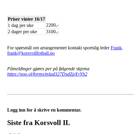
Priser vinter 16/17
2200,-
1 dag per uke
2 dager per uke
3100,-
For spørsmål om arrangementet kontakt sportslig leder
Frank,
frank@korsvollfotball.no
Påmeldinger gjøres per på følgende skjema
https://goo.gl/forms/mlad327DsdZpXvYb2
Logg inn for å skrive en kommentar.
Siste fra Korsvoll IL