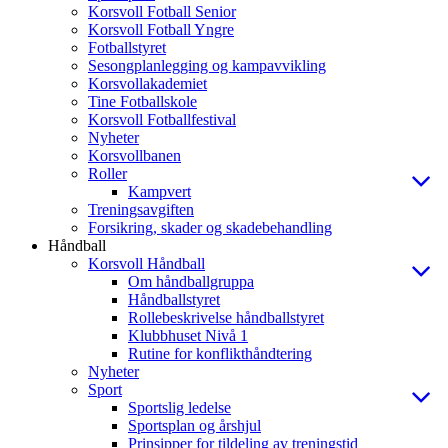
Korsvoll Fotball Senior
Korsvoll Fotball Yngre
Fotballstyret
Sesongplanlegging og kampavvikling
Korsvollakademiet
Tine Fotballskole
Korsvoll Fotballfestival
Nyheter
Korsvollbanen
Roller
Kampvert
Treningsavgiften
Forsikring, skader og skadebehandling
Håndball
Korsvoll Håndball
Om håndballgruppa
Håndballstyret
Rollebeskrivelse håndballstyret
Klubbhuset Nivå 1
Rutine for konflikthåndtering
Nyheter
Sport
Sportslig ledelse
Sportsplan og årshjul
Prinsipper for tildeling av treningstid