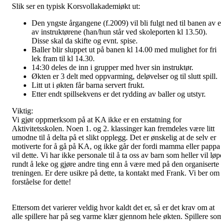
Slik ser en typisk Korsvollakademiøkt ut:
Den yngste årgangene (f.2009) vil bli fulgt ned til banen av 
av instruktørene (han/hun står ved skoleporten kl 13.50).
Disse skal da skifte og evnt. spise.
Baller blir sluppet ut på banen kl 14.00 med mulighet for fri
lek fram til kl 14.30.
14:30 deles de inn i grupper med hver sin instruktør.
Økten er 3 delt med oppvarming, deløvelser og til slutt spill.
Litt ut i økten får barna servert frukt.
Etter endt spillsekvens er det rydding av baller og utstyr.
Viktig:
Vi gjør oppmerksom på at KA ikke er en erstatning for
Aktivitetsskolen. Noen 1. og 2. klassinger kan fremdeles være litt
umodne til å delta på et slikt opplegg. Det er ønskelig at de selv er
motiverte for å gå på KA, og ikke går der fordi mamma eller pappa
vil dette. Vi har ikke personale til å ta oss av barn som heller vil løp
rundt å leke og gjøre andre ting enn å være med på den organiserte
treningen. Er dere usikre på dette, ta kontakt med Frank. Vi ber om
forståelse for dette!
Ettersom det varierer veldig hvor kaldt det er, så er det krav om at
alle spillere har på seg varme klær gjennom hele økten. Spillere so