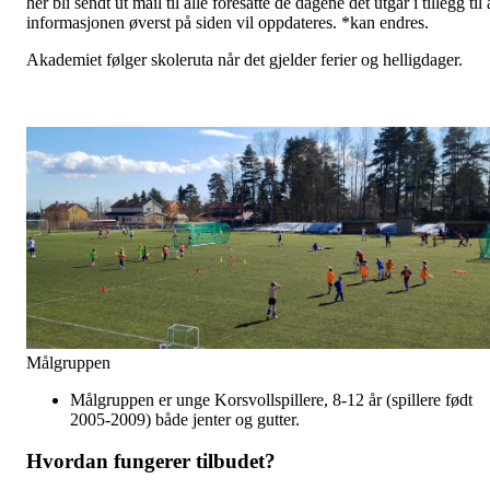
her bli sendt ut mail til alle foresatte de dagene det utgår i tillegg til 
informasjonen øverst på siden vil oppdateres. *kan endres.
Akademiet følger skoleruta når det gjelder ferier og helligdager.
Målgruppen
Målgruppen er unge Korsvollspillere, 8-12 år (spillere født
2005-2009) både jenter og gutter.
Hvordan fungerer tilbudet?