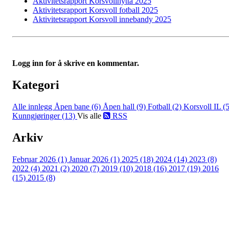
Aktivitetsrapport Korsvollhytta 2025
Aktivitetsrapport Korsvoll fotball 2025
Aktivitetsrapport Korsvoll innebandy 2025
Logg inn for å skrive en kommentar.
Kategori
Alle innlegg
Åpen bane (6)
Åpen hall (9)
Fotball (2)
Korsvoll IL (5
Kunngjøringer (13)
Vis alle
RSS
Arkiv
Februar 2026 (1)
Januar 2026 (1)
2025 (18)
2024 (14)
2023 (8)
2022 (4)
2021 (2)
2020 (7)
2019 (10)
2018 (16)
2017 (19)
2016
(15)
2015 (8)