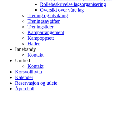
Rollebeskrivelse lagsorganisering
Oversikt over våre lag
Trening og utvikling
Treningsavgifter
Treningstider
Kamparrangement
Kampoppsett
Haller
Innebandy
Kontakt
Unified
Kontakt
Korsvollhytta
Kalender
Reservasjon og utleie
Åpen hall