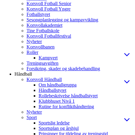
Korsvoll Fotball Senior
Korsvoll Fotball Yngre
Fotballstyret
Sesongplanlegging og kampavvikling
Korsvollakademiet
Tine Fotballskole
Korsvoll Fotballfestival
Nyheter
Korsvollbanen
Roller
Kampvert
Treningsavgiften
Forsikring, skader og skadebehandling
Håndball
Korsvoll Håndball
Om håndballgruppa
Håndballstyret
Rollebeskrivelse håndballstyret
Klubbhuset Nivå 1
Rutine for konflikthåndtering
Nyheter
Sport
Sportslig ledelse
Sportsplan og årshjul
Prinsipper for tildeling av treningstid