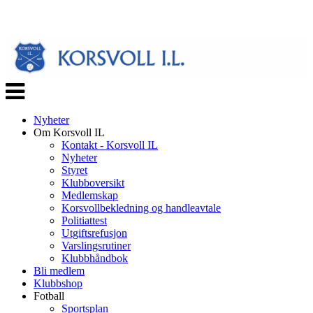
Veksle
navigasjon
Nyheter
Om Korsvoll IL
Kontakt - Korsvoll IL
Nyheter
Styret
Klubboversikt
Medlemskap
Korsvollbekledning og handleavtale
Politiattest
Utgiftsrefusjon
Varslingsrutiner
Klubbhåndbok
Bli medlem
Klubbshop
Fotball
Sportsplan