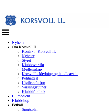
Veksle
navigasjon
Nyheter
Om Korsvoll IL
Kontakt - Korsvoll IL
Nyheter
Styret
Klubboversikt
Medlemskap
Korsvollbekledning og handleavtale
Politiattest
Utgiftsrefusjon
Varslingsrutiner
Klubbhåndbok
Bli medlem
Klubbshop
Fotball
Sportsplan