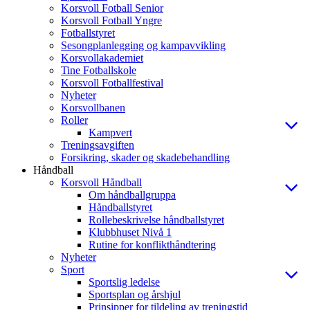
Korsvoll Fotball Senior
Korsvoll Fotball Yngre
Fotballstyret
Sesongplanlegging og kampavvikling
Korsvollakademiet
Tine Fotballskole
Korsvoll Fotballfestival
Nyheter
Korsvollbanen
Roller
Kampvert
Treningsavgiften
Forsikring, skader og skadebehandling
Håndball
Korsvoll Håndball
Om håndballgruppa
Håndballstyret
Rollebeskrivelse håndballstyret
Klubbhuset Nivå 1
Rutine for konflikthåndtering
Nyheter
Sport
Sportslig ledelse
Sportsplan og årshjul
Prinsipper for tildeling av treningstid