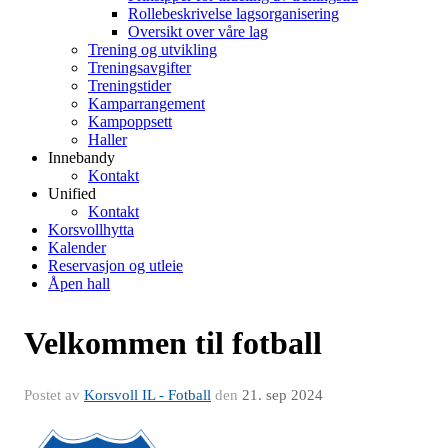
Rollebeskrivelse lagsorganisering
Oversikt over våre lag
Trening og utvikling
Treningsavgifter
Treningstider
Kamparrangement
Kampoppsett
Haller
Innebandy
Kontakt
Unified
Kontakt
Korsvollhytta
Kalender
Reservasjon og utleie
Åpen hall
Velkommen til fotball
Postet av
Korsvoll IL - Fotball
den
21. sep 2024