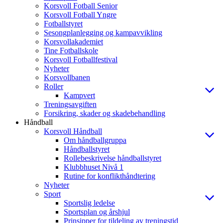
Korsvoll Fotball Senior
Korsvoll Fotball Yngre
Fotballstyret
Sesongplanlegging og kampavvikling
Korsvollakademiet
Tine Fotballskole
Korsvoll Fotballfestival
Nyheter
Korsvollbanen
Roller
Kampvert
Treningsavgiften
Forsikring, skader og skadebehandling
Håndball
Korsvoll Håndball
Om håndballgruppa
Håndballstyret
Rollebeskrivelse håndballstyret
Klubbhuset Nivå 1
Rutine for konflikthåndtering
Nyheter
Sport
Sportslig ledelse
Sportsplan og årshjul
Prinsipper for tildeling av treningstid