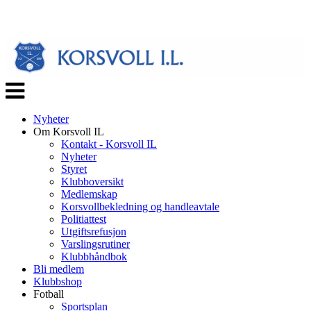
Veksle
navigasjon
Nyheter
Om Korsvoll IL
Kontakt - Korsvoll IL
Nyheter
Styret
Klubboversikt
Medlemskap
Korsvollbekledning og handleavtale
Politiattest
Utgiftsrefusjon
Varslingsrutiner
Klubbhåndbok
Bli medlem
Klubbshop
Fotball
Sportsplan