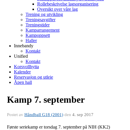
Rollebeskrivelse lagsorganisering
Oversikt over våre lag
Trening og utvikling
Treningsavgifter
Treningstider
Kamparrangement
Kampoppsett
Haller
Innebandy
Kontakt
Unified
Kontakt
Korsvollhytta
Kalender
Reservasjon og utleie
Åpen hall
Kamp 7. september
Postet av
Håndball G18 (2001)
den
4. sep 2017
Første seriekamp er torsdag 7. september på NIH (KK2)