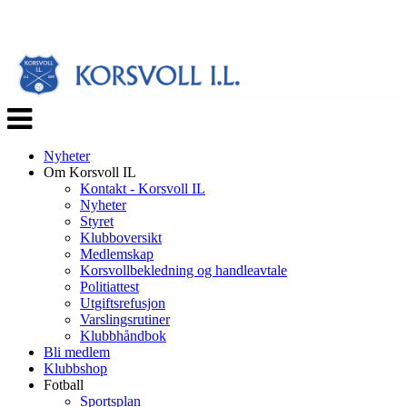
Veksle
navigasjon
Nyheter
Om Korsvoll IL
Kontakt - Korsvoll IL
Nyheter
Styret
Klubboversikt
Medlemskap
Korsvollbekledning og handleavtale
Politiattest
Utgiftsrefusjon
Varslingsrutiner
Klubbhåndbok
Bli medlem
Klubbshop
Fotball
Sportsplan