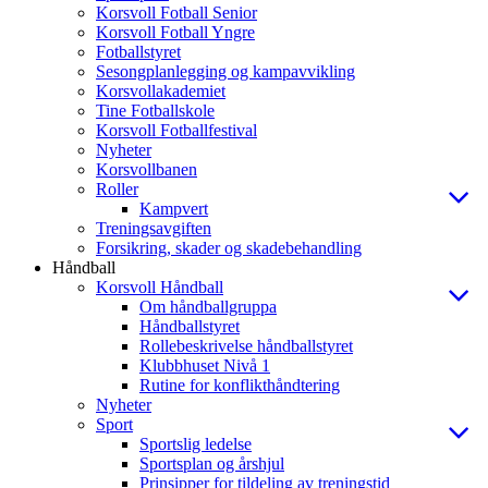
Korsvoll Fotball Senior
Korsvoll Fotball Yngre
Fotballstyret
Sesongplanlegging og kampavvikling
Korsvollakademiet
Tine Fotballskole
Korsvoll Fotballfestival
Nyheter
Korsvollbanen
Roller
Kampvert
Treningsavgiften
Forsikring, skader og skadebehandling
Håndball
Korsvoll Håndball
Om håndballgruppa
Håndballstyret
Rollebeskrivelse håndballstyret
Klubbhuset Nivå 1
Rutine for konflikthåndtering
Nyheter
Sport
Sportslig ledelse
Sportsplan og årshjul
Prinsipper for tildeling av treningstid