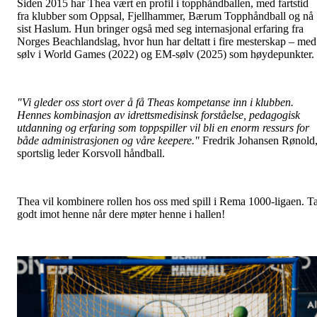
Siden 2015 har Thea vært en profil i topphåndballen, med fartstid
fra klubber som Oppsal, Fjellhammer, Bærum Topphåndball og nå
sist Haslum. Hun bringer også med seg internasjonal erfaring fra
Norges Beachlandslag, hvor hun har deltatt i fire mesterskap – med
sølv i World Games (2022) og EM-sølv (2025) som høydepunkter.
"Vi gleder oss stort over å få Theas kompetanse inn i klubben.
Hennes kombinasjon av idrettsmedisinsk forståelse, pedagogisk
utdanning og erfaring som toppspiller vil bli en enorm ressurs for
både administrasjonen og våre keepere."
Fredrik Johansen Rønold
sportslig leder Korsvoll håndball.
Thea vil kombinere rollen hos oss med spill i Rema 1000-ligaen. T
godt imot henne når dere møter henne i hallen!