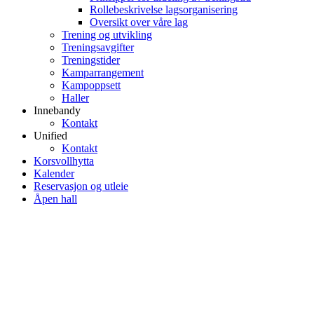
Rollebeskrivelse lagsorganisering
Oversikt over våre lag
Trening og utvikling
Treningsavgifter
Treningstider
Kamparrangement
Kampoppsett
Haller
Innebandy
Kontakt
Unified
Kontakt
Korsvollhytta
Kalender
Reservasjon og utleie
Åpen hall