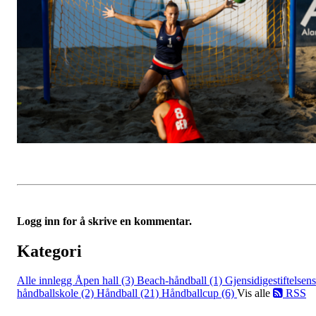
Logg inn for å skrive en kommentar.
Kategori
Alle innlegg
Åpen hall (3)
Beach-håndball (1)
Gjensidigestiftelsens
håndballskole (2)
Håndball (21)
Håndballcup (6)
Vis alle
RSS