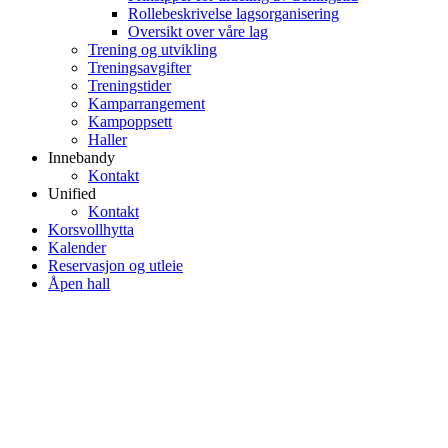
Rollebeskrivelse lagsorganisering
Oversikt over våre lag
Trening og utvikling
Treningsavgifter
Treningstider
Kamparrangement
Kampoppsett
Haller
Innebandy
Kontakt
Unified
Kontakt
Korsvollhytta
Kalender
Reservasjon og utleie
Åpen hall