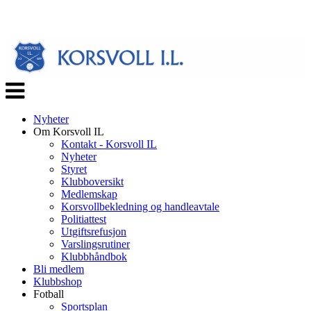
Veksle
navigasjon
Nyheter
Om Korsvoll IL
Kontakt - Korsvoll IL
Nyheter
Styret
Klubboversikt
Medlemskap
Korsvollbekledning og handleavtale
Politiattest
Utgiftsrefusjon
Varslingsrutiner
Klubbhåndbok
Bli medlem
Klubbshop
Fotball
Sportsplan