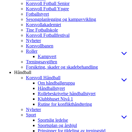
Korsvoll Fotball Senior
Korsvoll Fotball Yngre
Fotballstyret
Sesongplanlegging og kampavvikling
Korsvollakademiet
Tine Fotballskole
Korsvoll Fotballfestival
Nyheter
Korsvollbanen
Roller
Kampvert
Treningsavgiften
Forsikring, skader og skadebehandling
Håndball
Korsvoll Håndball
Om håndballgruppa
Håndballstyret
Rollebeskrivelse håndballstyret
Klubbhuset Nivå 1
Rutine for konflikthåndtering
Nyheter
Sport
Sportslig ledelse
Sportsplan og årshjul
Prinsipper for tildeling av treningstid