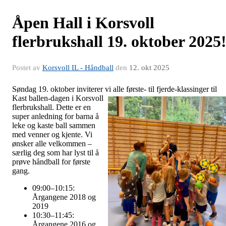
Åpen Hall i Korsvoll
flerbrukshall 19. oktober 2025
Postet av
Korsvoll IL - Håndball
den
12. okt 2025
Søndag 19. oktober inviterer vi alle første- til fjerde-klassinger til
Kast ballen-dag
en i Korsvoll
flerbrukshall. Dette er en
super anledning for barna å
leke og kaste ball sammen
med venner og kjente. Vi
ønsker alle velkommen –
særlig deg som har lyst til å
prøve håndball for første
gang.
09:00–10:15:
Årgangene 2018 og
2019
10:30–11:45:
Årgangene 2016 og