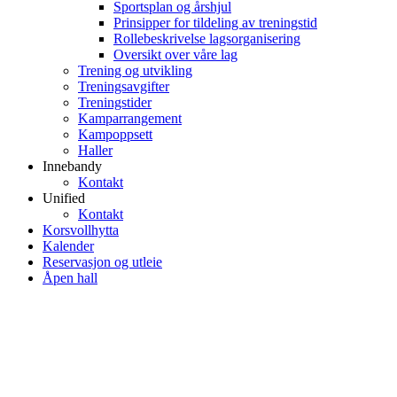
Sportsplan og årshjul
Prinsipper for tildeling av treningstid
Rollebeskrivelse lagsorganisering
Oversikt over våre lag
Trening og utvikling
Treningsavgifter
Treningstider
Kamparrangement
Kampoppsett
Haller
Innebandy
Kontakt
Unified
Kontakt
Korsvollhytta
Kalender
Reservasjon og utleie
Åpen hall