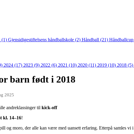
 (1)
Gjensidigestiftelsens håndballskole (2)
Håndball (21)
Håndballcup
9)
2024 (17)
2023 (9)
2022 (6)
2021 (10)
2020 (11)
2019 (10)
2018 (5
or barn født i 2018
ug 2025
lle andreklassinger til
kick-off
t kl. 14–16
!
spill og moro, der alle kan være med uansett erfaring. Etterpå samles vi i