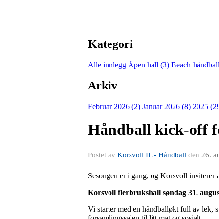
Kategori
Alle innlegg
Åpen hall (3)
Beach-håndball
Arkiv
Februar 2026 (2)
Januar 2026 (8)
2025 (2
Håndball kick-off f
Postet av
Korsvoll IL - Håndball
den
26. a
Sesongen er i gang, og Korsvoll inviterer a
Korsvoll flerbrukshall
søndag 31. augus
Vi starter med en håndballøkt full av lek, 
forsamlingssalen til litt mat og sosialt.