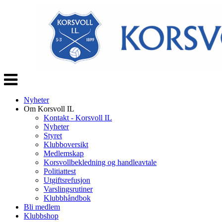
Veksle
navigasjon
Nyheter
Om Korsvoll IL
Kontakt - Korsvoll IL
Nyheter
Styret
Klubboversikt
Medlemskap
Korsvollbekledning og handleavtale
Politiattest
Utgiftsrefusjon
Varslingsrutiner
Klubbhåndbok
Bli medlem
Klubbshop