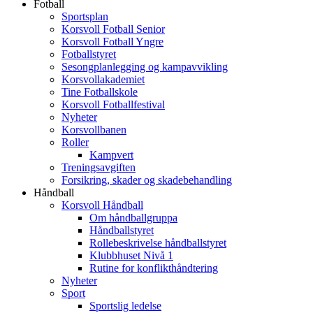
Fotball
Sportsplan
Korsvoll Fotball Senior
Korsvoll Fotball Yngre
Fotballstyret
Sesongplanlegging og kampavvikling
Korsvollakademiet
Tine Fotballskole
Korsvoll Fotballfestival
Nyheter
Korsvollbanen
Roller
Kampvert
Treningsavgiften
Forsikring, skader og skadebehandling
Håndball
Korsvoll Håndball
Om håndballgruppa
Håndballstyret
Rollebeskrivelse håndballstyret
Klubbhuset Nivå 1
Rutine for konflikthåndtering
Nyheter
Sport
Sportslig ledelse