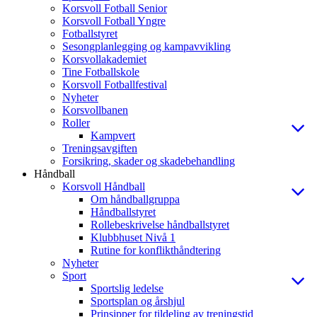
Korsvoll Fotball Senior
Korsvoll Fotball Yngre
Fotballstyret
Sesongplanlegging og kampavvikling
Korsvollakademiet
Tine Fotballskole
Korsvoll Fotballfestival
Nyheter
Korsvollbanen
Roller
Kampvert
Treningsavgiften
Forsikring, skader og skadebehandling
Håndball
Korsvoll Håndball
Om håndballgruppa
Håndballstyret
Rollebeskrivelse håndballstyret
Klubbhuset Nivå 1
Rutine for konflikthåndtering
Nyheter
Sport
Sportslig ledelse
Sportsplan og årshjul
Prinsipper for tildeling av treningstid