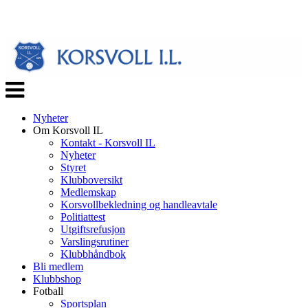
Veksle
navigasjon
Nyheter
Om Korsvoll IL
Kontakt - Korsvoll IL
Nyheter
Styret
Klubboversikt
Medlemskap
Korsvollbekledning og handleavtale
Politiattest
Utgiftsrefusjon
Varslingsrutiner
Klubbhåndbok
Bli medlem
Klubbshop
Fotball
Sportsplan