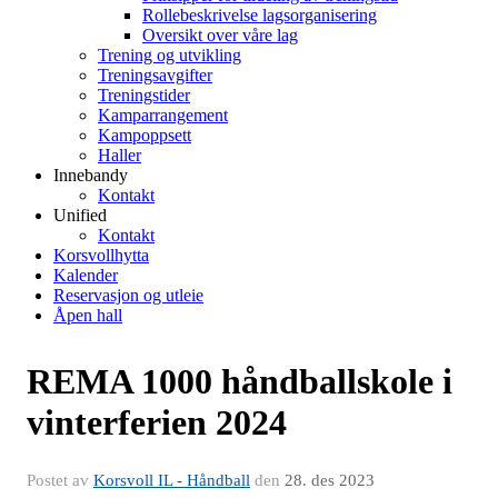
Rollebeskrivelse lagsorganisering
Oversikt over våre lag
Trening og utvikling
Treningsavgifter
Treningstider
Kamparrangement
Kampoppsett
Haller
Innebandy
Kontakt
Unified
Kontakt
Korsvollhytta
Kalender
Reservasjon og utleie
Åpen hall
REMA 1000 håndballskole i
vinterferien 2024
Postet av
Korsvoll IL - Håndball
den
28. des 2023