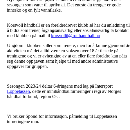
sesongen som varer til april/mai. Det eneste du trenger er gode
innesko og en fylt vannflaske.
Korsvoll håndball er en foreldredrevet klubb så har du anledning til
å bidra som trener, årgangsansvarlig eller sosialansvarlig ta kontakt
med klubben på mail til
korsvollil@ronhandball.no
Ungdom i klubben stiller som trenere, men for å kunne gjennomfør
aktiviteten må det alltid være en voksen over 18 år tilstede på
treningene og vi er avhengige av at en eller flere foreldre kan påta
seg denne oppgaven samt hjelpe til med andre administrative
oppgaver for gruppen.
Sesongen 2023/24 deltar 6-åringene med lag på Intersport
Loppetassen
, dette er minihåndballturneringer i regi av Norges
håndballforbund, region Øst.
Vi bruker Spond for informasjon, påmelding til Loppetassen-
turneringene mm.