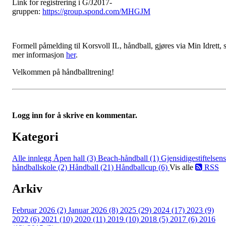
Link for registrering i G/J2017-
gruppen:
https://group.spond.com/MHGJM
Formell påmelding til Korsvoll IL, håndball, gjøres via Min Idrett, 
mer informasjon
her
.
Velkommen på håndballtrening!
Logg inn for å skrive en kommentar.
Kategori
Alle innlegg
Åpen hall (3)
Beach-håndball (1)
Gjensidigestiftelsens
håndballskole (2)
Håndball (21)
Håndballcup (6)
Vis alle
RSS
Arkiv
Februar 2026 (2)
Januar 2026 (8)
2025 (29)
2024 (17)
2023 (9)
2022 (6)
2021 (10)
2020 (11)
2019 (10)
2018 (5)
2017 (6)
2016