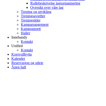
Rollebeskrivelse lagsorganisering
Oversikt over våre lag
Trening og utvikling
Treningsavgifter
Treningstider
Kamparrangement
Kampoppsett
Haller
Innebandy
Kontakt
Unified
Kontakt
Korsvollhytta
Kalender
Reservasjon og utleie
Åpen hall