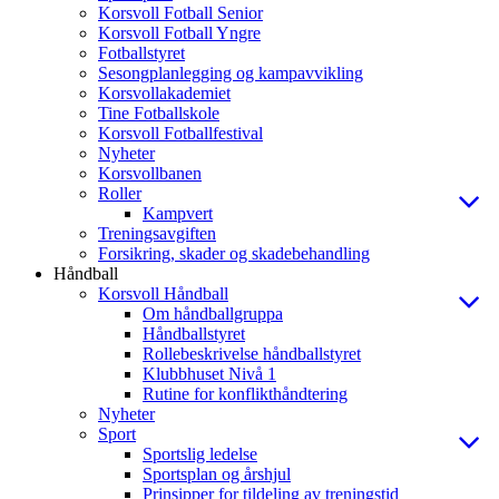
Korsvoll Fotball Senior
Korsvoll Fotball Yngre
Fotballstyret
Sesongplanlegging og kampavvikling
Korsvollakademiet
Tine Fotballskole
Korsvoll Fotballfestival
Nyheter
Korsvollbanen
Roller
Kampvert
Treningsavgiften
Forsikring, skader og skadebehandling
Håndball
Korsvoll Håndball
Om håndballgruppa
Håndballstyret
Rollebeskrivelse håndballstyret
Klubbhuset Nivå 1
Rutine for konflikthåndtering
Nyheter
Sport
Sportslig ledelse
Sportsplan og årshjul
Prinsipper for tildeling av treningstid