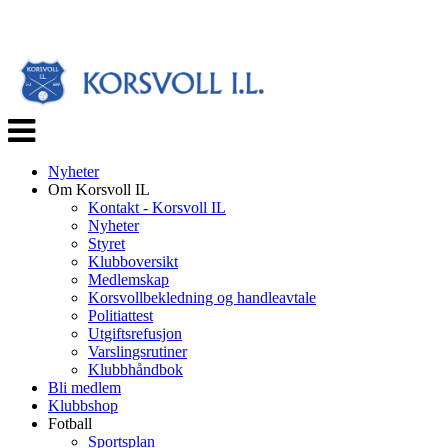
Veksle
navigasjon
Nyheter
Om Korsvoll IL
Kontakt - Korsvoll IL
Nyheter
Styret
Klubboversikt
Medlemskap
Korsvollbekledning og handleavtale
Politiattest
Utgiftsrefusjon
Varslingsrutiner
Klubbhåndbok
Bli medlem
Klubbshop
Fotball
Sportsplan