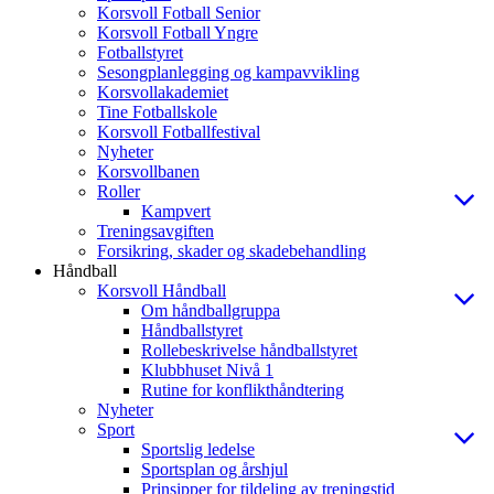
Korsvoll Fotball Senior
Korsvoll Fotball Yngre
Fotballstyret
Sesongplanlegging og kampavvikling
Korsvollakademiet
Tine Fotballskole
Korsvoll Fotballfestival
Nyheter
Korsvollbanen
Roller
Kampvert
Treningsavgiften
Forsikring, skader og skadebehandling
Håndball
Korsvoll Håndball
Om håndballgruppa
Håndballstyret
Rollebeskrivelse håndballstyret
Klubbhuset Nivå 1
Rutine for konflikthåndtering
Nyheter
Sport
Sportslig ledelse
Sportsplan og årshjul
Prinsipper for tildeling av treningstid