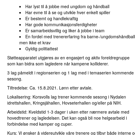
Har lyst til å jobbe med ungdom og håndball
Har evne til å se og utvikle hver enkelt spiller
Er bestemt og handlekraftig
Har gode kommunikasjonsferdigheter
Er samarbeidsvillig og liker å jobbe i team
En fordel med trenererfaring fra barne-/ungdomshåndball
men ikke et krav
Gyldig politiattest
Støtteapparatet utgjøres av en engasjert og aktiv foreldregruppe
som kan bidra som lagledere når kampene kolliderer.
3 lag påmeldt i regionserien og 1 lag med i temaserien kommende
sesong.
Tiltredelse: Ca. 15.8.2021. Lønn etter avtale.
Lokalisering: Korsvolls lag trener kommende sesong i Nydalen
idrettshallen, Kringsjåhallen, Hovseterhallen og/eller på NIH.
Arbeidstid: Kveldstid 1-3 dager i uken etter nærmere avtale med
hovedtrener og lagledelsen. Det kan også bli noe helgearbeid i
forbindelse med kamper og cuper.
Kurs: Vi ønsker å videreutvikle våre trenere og tilbyr både interne 