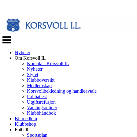
Veksle
navigasjon
Nyheter
Om Korsvoll IL
Kontakt - Korsvoll IL
Nyheter
Styret
Klubboversikt
Medlemskap
Korsvollbekledning og handleavtale
Politiattest
Utgiftsrefusjon
Varslingsrutiner
Klubbhåndbok
Bli medlem
Klubbshop
Fotball
Sportsplan