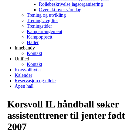
Rollebeskrivelse lagsorganisering
Oversikt over våre lag
Trening og utvikling
Treningsavgifter
Treningstider
Kamparrangement
Kampoppsett
Haller
Innebandy
Kontakt
Unified
Kontakt
Korsvollhytta
Kalender
Reservasjon og utleie
Åpen hall
Korsvoll IL håndball søker
assistenttrener til jenter født
2007